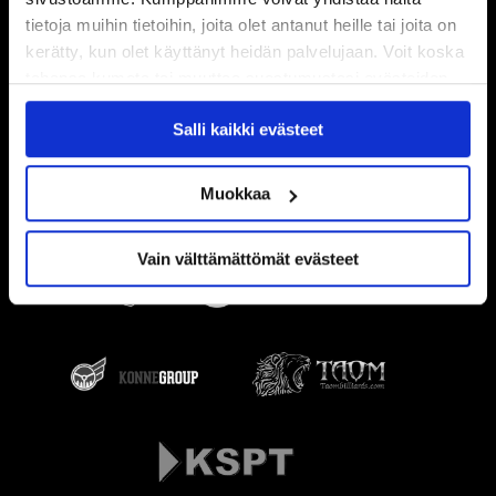
tietoja muihin tietoihin, joita olet antanut heille tai joita on
kerätty, kun olet käyttänyt heidän palvelujaan. Voit koska
tahansa kumota tai muuttaa suostumustasi evästeiden
käytöstä
Evästeet-sivultamme
.
Salli kaikki evästeet
Muokkaa
Vain välttämättömät evästeet