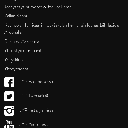
Jäädytetyt numerot & Hall of Fame
Kallen Kannu
Ravintola Hurrikaani – Jyväskylän herkullisin lounas LähiTapiola
Areenalla
Business Akatemia
Yhteistyökumppanit
Yritysklubi
Yhteystiedot
JYP Facebookissa
JYP Twitterissä
JYP Instagramissa
JYP Youtubessa