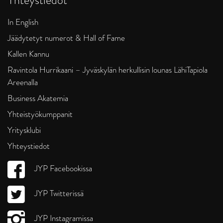
In English
Jäädytetyt numerot & Hall of Fame
Kallen Kannu
Ravintola Hurrikaani – Jyväskylän herkullisin lounas LähiTapiola
Areenalla
Business Akatemia
Yhteistyökumppanit
Yritysklubi
Yhteystiedot
JYP Facebookissa
JYP Twitterissä
JYP Instagramissa