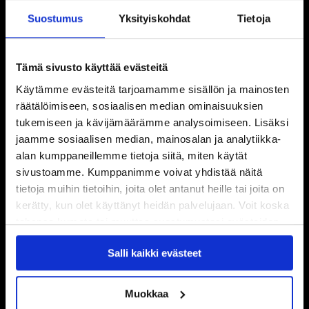
Suostumus
Yksityiskohdat
Tietoja
Tämä sivusto käyttää evästeitä
Käytämme evästeitä tarjoamamme sisällön ja mainosten
räätälöimiseen, sosiaalisen median ominaisuuksien
tukemiseen ja kävijämäärämme analysoimiseen. Lisäksi
jaamme sosiaalisen median, mainosalan ja analytiikka-
alan kumppaneillemme tietoja siitä, miten käytät
sivustoamme. Kumppanimme voivat yhdistää näitä
tietoja muihin tietoihin, joita olet antanut heille tai joita on
kerätty, kun olet käyttänyt heidän palvelujaan. Voit koska
tahansa kumota tai muuttaa suostumustasi evästeiden
käytöstä
Evästeet-sivultamme
.
Salli kaikki evästeet
Muokkaa