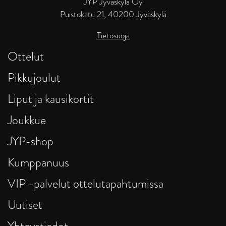
JYP Jyväskylä Oy
Puistokatu 21, 40200 Jyväskylä
Tietosuoja
Ottelut
Pikkujoulut
Liput ja kausikortit
Joukkue
JYP-shop
Kumppanuus
VIP -palvelut ottelutapahtumissa
Uutiset
Yhteystiedot