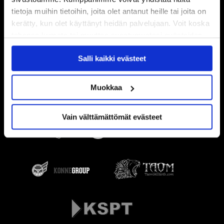
tietoja muihin tietoihin, joita olet antanut heille tai joita on
kerätty, kun olet käyttänyt heidän palvelujaan. Voit koska
tahansa kumota tai muuttaa suostumustasi evästeiden
käytöstä
Evästeet-sivultamme
.
Salli kaikki evästeet
Muokkaa
Vain välttämättömät evästeet