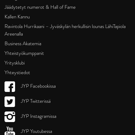
Jäädytetyt numerot & Hall of Fame
Kallen Kannu
Ravintola Hurrikaani – Jyväskylän herkullisin lounas LähiTapiola
Areenalla
Business Akatemia
Yhteistyökumppanit
Yritysklubi
Yhteystiedot
JYP Facebookissa
JYP Twitterissä
JYP Instagramissa
JYP Youtubessa