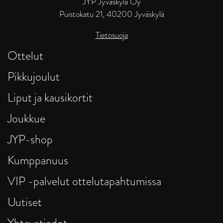
JYP Jyväskylä Oy
Puistokatu 21, 40200 Jyväskylä
Tietosuoja
Ottelut
Pikkujoulut
Liput ja kausikortit
Joukkue
JYP-shop
Kumppanuus
VIP -palvelut ottelutapahtumissa
Uutiset
Yhteystiedot