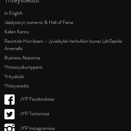
In English
Jäädytetyt numerot & Hall of Fame
Kallen Kannu
Ravintola Hurrikaani – Jyväskylän herkullisin lounas LähiTapiola
Areenalla
Business Akatemia
Yhteistyökumppanit
Yritysklubi
Yhteystiedot
JYP Facebookissa
JYP Twitterissä
JYP Instagramissa