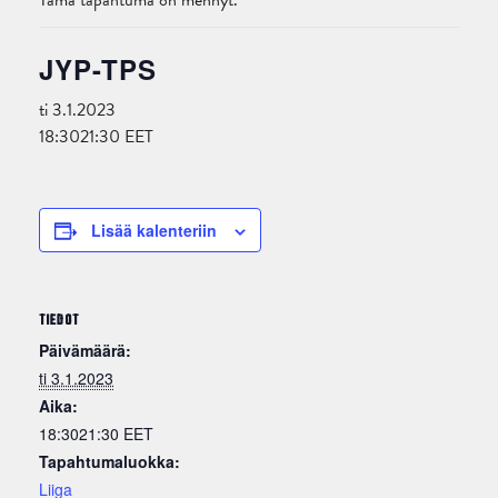
Tämä tapahtuma on mennyt.
JYP-TPS
ti 3.1.2023
18:30
21:30
EET
Lisää kalenteriin
TIEDOT
Päivämäärä:
ti 3.1.2023
Aika:
18:3021:30
EET
Tapahtumaluokka:
Liiga