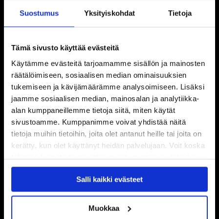
Suostumus
Yksityiskohdat
Tietoja
Tämä sivusto käyttää evästeitä
Käytämme evästeitä tarjoamamme sisällön ja mainosten
räätälöimiseen, sosiaalisen median ominaisuuksien
tukemiseen ja kävijämäärämme analysoimiseen. Lisäksi
jaamme sosiaalisen median, mainosalan ja analytiikka-
alan kumppaneillemme tietoja siitä, miten käytät
sivustoamme. Kumppanimme voivat yhdistää näitä
tietoja muihin tietoihin, joita olet antanut heille tai joita on
kerätty, kun olet käyttänyt heidän palvelujaan. Voit koska
tahansa kumota tai muuttaa suostumustasi evästeiden
käytöstä
Evästeet-sivultamme
.
Salli kaikki evästeet
Muokkaa