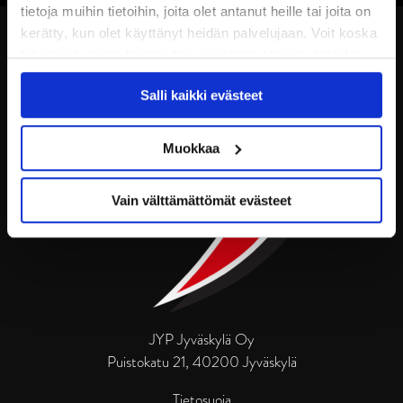
tietoja muihin tietoihin, joita olet antanut heille tai joita on
kerätty, kun olet käyttänyt heidän palvelujaan. Voit koska
tahansa kumota tai muuttaa suostumustasi evästeiden
käytöstä
Evästeet-sivultamme
.
Salli kaikki evästeet
Muokkaa
Vain välttämättömät evästeet
JYP Jyväskylä Oy
Puistokatu 21, 40200 Jyväskylä
Tietosuoja