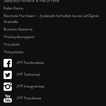
Jäädytetyt numerot & Hall of Fame
Kallen Kannu
Ravintola Hurrikaani – Jyväskylän herkullisin lounas LähiTapiola
Areenalla
Business Akatemia
Yhteistyökumppanit
Yritysklubi
Yhteystiedot
JYP Facebookissa
JYP Twitterissä
JYP Instagramissa
JYP Youtubessa