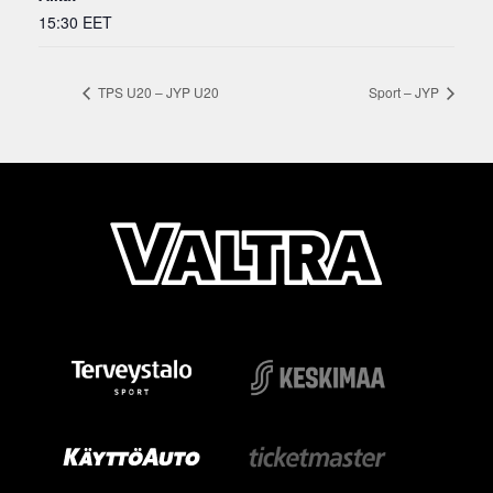
15:30
EET
TPS U20 – JYP U20
Sport – JYP