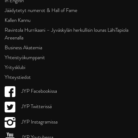
In English
Jäädytetyt numerot & Hall of Fame
Kallen Kannu
Ravintola Hurrikaani – Jyväskylän herkullisin lounas LähiTapiola
Areenalla
Business Akatemia
Yhteistyökumppanit
Yritysklubi
Yhteystiedot
JYP Facebookissa
JYP Twitterissä
JYP Instagramissa
JYP Youtubessa