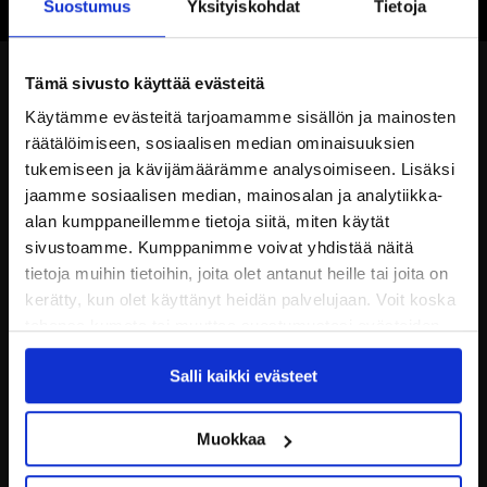
Suostumus
Yksityiskohdat
Tietoja
Tämä sivusto käyttää evästeitä
Käytämme evästeitä tarjoamamme sisällön ja mainosten
räätälöimiseen, sosiaalisen median ominaisuuksien
tukemiseen ja kävijämäärämme analysoimiseen. Lisäksi
jaamme sosiaalisen median, mainosalan ja analytiikka-
alan kumppaneillemme tietoja siitä, miten käytät
sivustoamme. Kumppanimme voivat yhdistää näitä
tietoja muihin tietoihin, joita olet antanut heille tai joita on
kerätty, kun olet käyttänyt heidän palvelujaan. Voit koska
tahansa kumota tai muuttaa suostumustasi evästeiden
käytöstä
Evästeet-sivultamme
.
Salli kaikki evästeet
Muokkaa
JYP Jyväskylä Oy
Puistokatu 21, 40200 Jyväskylä