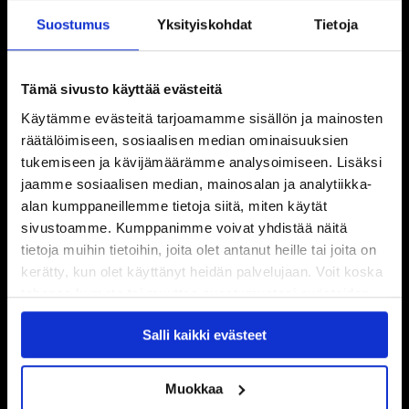
Suostumus
Yksityiskohdat
Tietoja
Tämä sivusto käyttää evästeitä
Käytämme evästeitä tarjoamamme sisällön ja mainosten
räätälöimiseen, sosiaalisen median ominaisuuksien
tukemiseen ja kävijämäärämme analysoimiseen. Lisäksi
jaamme sosiaalisen median, mainosalan ja analytiikka-
alan kumppaneillemme tietoja siitä, miten käytät
sivustoamme. Kumppanimme voivat yhdistää näitä
tietoja muihin tietoihin, joita olet antanut heille tai joita on
kerätty, kun olet käyttänyt heidän palvelujaan. Voit koska
tahansa kumota tai muuttaa suostumustasi evästeiden
käytöstä
Evästeet-sivultamme
.
Salli kaikki evästeet
Muokkaa