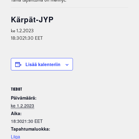
Tämä tapahtuma on mennyt.
Kärpät-JYP
ke 1.2.2023
18:30
21:30
EET
Lisää kalenteriin
TIEDOT
Päivämäärä:
ke 1.2.2023
Aika:
18:3021:30
EET
Tapahtumaluokka:
Liiga