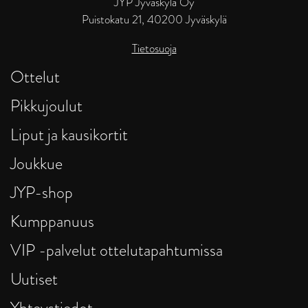
JYP Jyväskylä Oy
Puistokatu 21, 40200 Jyväskylä
Tietosuoja
Ottelut
Pikkujoulut
Liput ja kausikortit
Joukkue
JYP-shop
Kumppanuus
VIP -palvelut ottelutapahtumissa
Uutiset
Yhteystiedot