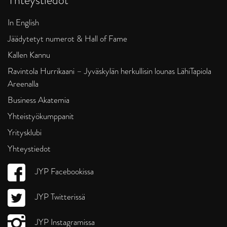
In English
Jäädytetyt numerot & Hall of Fame
Kallen Kannu
Ravintola Hurrikaani – Jyväskylän herkullisin lounas LähiTapiola
Areenalla
Business Akatemia
Yhteistyökumppanit
Yritysklubi
Yhteystiedot
JYP Facebookissa
JYP Twitterissä
JYP Instagramissa