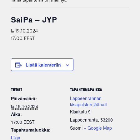
Tämä tapahtuma on mennyt.
SaiPa – JYP
la 19.10.2024
17:00
EEST
Lisää kalenteriin
TIEDOT
TAPAHTUMAPAIKKA
Lappeenrannan
Päivämäärä:
kisapuiston jäähalli
la 19.10.2024
Kisakatu 9
Aika:
Lappeenranta
,
53200
17:00
EEST
Suomi
+ Google Map
Tapahtumaluokka:
Liiga