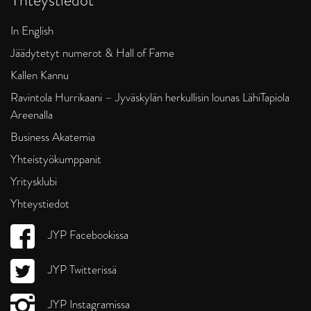
In English
Jäädytetyt numerot & Hall of Fame
Kallen Kannu
Ravintola Hurrikaani – Jyväskylän herkullisin lounas LähiTapiola
Areenalla
Business Akatemia
Yhteistyökumppanit
Yritysklubi
Yhteystiedot
JYP Facebookissa
JYP Twitterissä
JYP Instagramissa