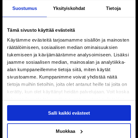
Suostumus
Yksityiskohdat
Tietoja
Tämä sivusto käyttää evästeitä
Käytämme evästeitä tarjoamamme sisällön ja mainosten
räätälöimiseen, sosiaalisen median ominaisuuksien
tukemiseen ja kävijämäärämme analysoimiseen. Lisäksi
jaamme sosiaalisen median, mainosalan ja analytiikka-
alan kumppaneillemme tietoja siitä, miten käytät
sivustoamme. Kumppanimme voivat yhdistää näitä
tietoja muihin tietoihin, joita olet antanut heille tai joita on
kerätty, kun olet käyttänyt heidän palvelujaan. Voit koska
tahansa kumota tai muuttaa suostumustasi evästeiden
käytöstä
Evästeet-sivultamme
.
Salli kaikki evästeet
Muokkaa