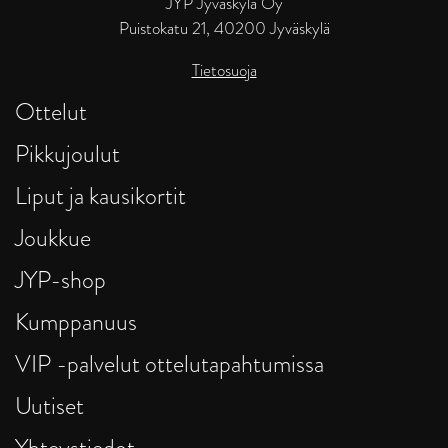
JYP Jyväskylä Oy
Puistokatu 21, 40200 Jyväskylä
Tietosuoja
Ottelut
Pikkujoulut
Liput ja kausikortit
Joukkue
JYP-shop
Kumppanuus
VIP -palvelut ottelutapahtumissa
Uutiset
Yhteystiedot