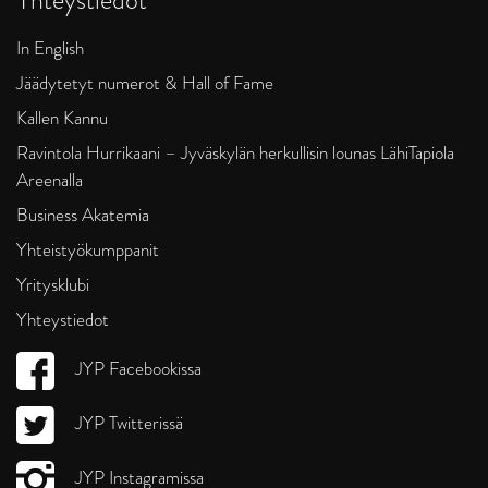
In English
Jäädytetyt numerot & Hall of Fame
Kallen Kannu
Ravintola Hurrikaani – Jyväskylän herkullisin lounas LähiTapiola
Areenalla
Business Akatemia
Yhteistyökumppanit
Yritysklubi
Yhteystiedot
JYP Facebookissa
JYP Twitterissä
JYP Instagramissa