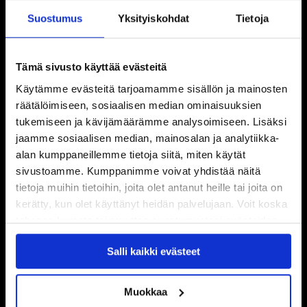
Suostumus
Yksityiskohdat
Tietoja
Tämä sivusto käyttää evästeitä
Käytämme evästeitä tarjoamamme sisällön ja mainosten
räätälöimiseen, sosiaalisen median ominaisuuksien
tukemiseen ja kävijämäärämme analysoimiseen. Lisäksi
jaamme sosiaalisen median, mainosalan ja analytiikka-
alan kumppaneillemme tietoja siitä, miten käytät
sivustoamme. Kumppanimme voivat yhdistää näitä
tietoja muihin tietoihin, joita olet antanut heille tai joita on
kerätty, kun olet käyttänyt heidän palvelujaan. Voit koska
tahansa kumota tai muuttaa suostumustasi evästeiden
käytöstä
Evästeet-sivultamme
.
Salli kaikki evästeet
Muokkaa