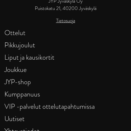
JYP Jyväskylä Oy
Puistokatu 21, 40200 Jyväskylä
Tietosuoja
Ottelut
Pikkujoulut
Liput ja kausikortit
Joukkue
JYP-shop
Kumppanuus
VIP -palvelut ottelutapahtumissa
Uutiset
Yhteystiedot