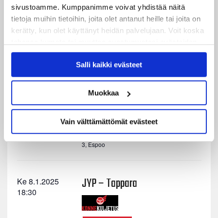
JYP – TPS
Pe 3.1.2025
sivustoamme. Kumppanimme voivat yhdistää näitä
18:30
tietoja muihin tietoihin, joita olet antanut heille tai joita on
kerätty, kun olet käyttänyt heidän palvelujaan. Voit koska
tahansa kumota tai muuttaa suostumustasi evästeiden
Osta liput
käytöstä
Evästeet-sivultamme
.
Salli kaikki evästeet
LähiTapiola Areena
Rautpohjankatu 10,
Jyväskylä
Muokkaa
K-Espoo – JYP
La 4.1.2025
Vain välttämättömät evästeet
17:00
Espoo Metro Areena
Urheilupuistontie
3, Espoo
JYP – Tappara
Ke 8.1.2025
18:30