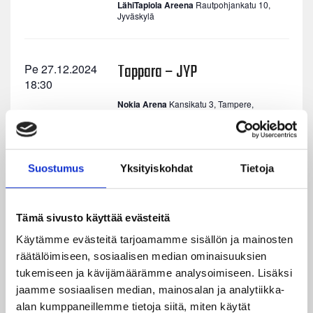
LähiTapiola Areena
Rautpohjankatu 10,
Jyväskylä
Tappara – JYP
Pe 27.12.2024
18:30
Nokia Arena
Kansikatu 3, Tampere,
Suomi
JYP – Lukko
La 28.12.2024
Suostumus
Yksityiskohdat
Tietoja
17:00
Tämä sivusto käyttää evästeitä
Osta liput
Käytämme evästeitä tarjoamamme sisällön ja mainosten
räätälöimiseen, sosiaalisen median ominaisuuksien
LähiTapiola Areena
Rautpohjankatu 10,
Jyväskylä
tukemiseen ja kävijämäärämme analysoimiseen. Lisäksi
jaamme sosiaalisen median, mainosalan ja analytiikka-
alan kumppaneillemme tietoja siitä, miten käytät