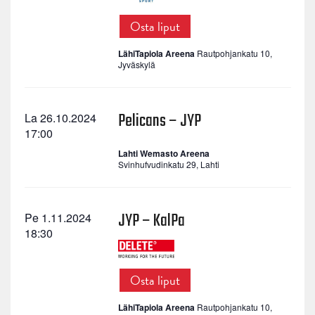
Osta liput
LähiTapiola Areena
Rautpohjankatu 10,
Jyväskylä
Pelicans – JYP
La 26.10.2024
17:00
Lahti Wemasto Areena
Svinhufvudinkatu 29, Lahti
JYP – KalPa
Pe 1.11.2024
18:30
Osta liput
LähiTapiola Areena
Rautpohjankatu 10,