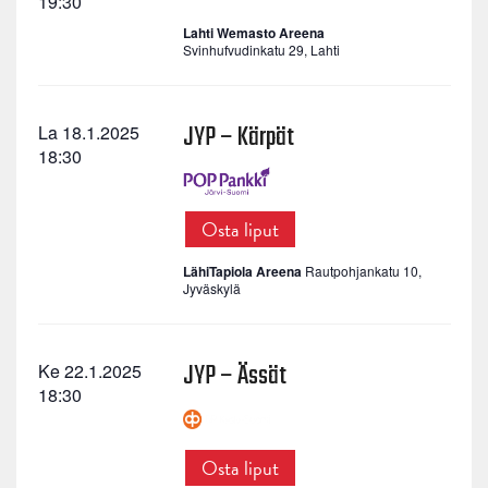
19:30
Lahti Wemasto Areena
Svinhufvudinkatu 29, Lahti
JYP – Kärpät
La 18.1.2025
18:30
Osta liput
LähiTapiola Areena
Rautpohjankatu 10,
Jyväskylä
JYP – Ässät
Ke 22.1.2025
18:30
Osta liput