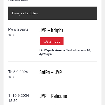
Edelliset ottelut
Pvm ja aika
Ottelu
JYP – Kärpät
Ke 4.9.2024
18:30
Osta liput
LähiTapiola Areena
Rautpohjankatu 10,
Jyväskylä
SaiPa – JYP
To 5.9.2024
18:30
JYP – Pelicans
Ti 10.9.2024
18:30