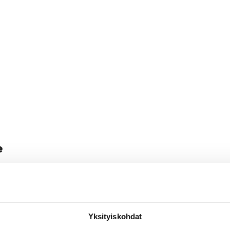
e
Yksityiskohdat
lma