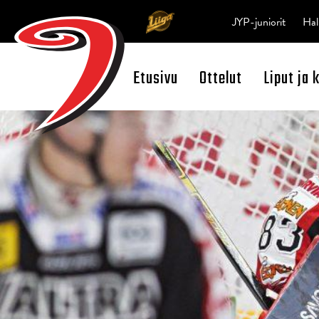
JYP-juniorit
Hal
Etusivu
Ottelut
Liput ja 
Open Search