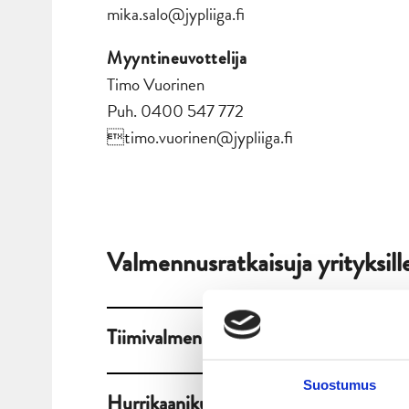
mika.salo@jypliiga.fi
Myyntineuvottelija
Timo Vuorinen
Puh. 0400 547 772
timo.vuorinen@jypliiga.fi
Valmennusratkaisuja yrityksill
Tiimivalmennus
Suostumus
Hurrikaanikumppanien valmennusohje