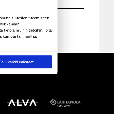
 ominaisuuksien tukemiseen
tiikka-alan
ietoja muihin tietoihin, joita
nsa kumota tai muuttaa
Salli kaikki evästeet