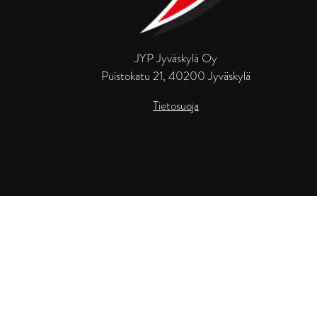
JYP Jyväskylä Oy
Puistokatu 21, 40200 Jyväskylä
Tietosuoja