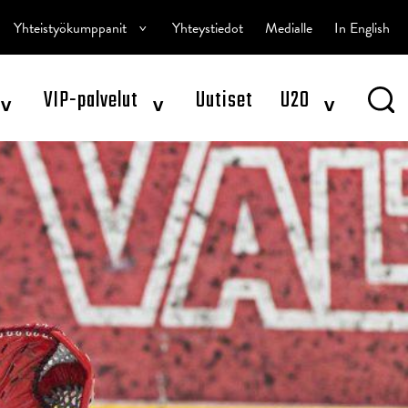
^
Yhteistyökumppanit
Yhteystiedot
Medialle
In English
^
^
^
VIP-palvelut
Uutiset
U20