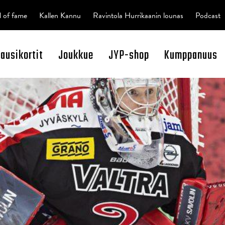
l of fame
Kallen Kannu
Ravintola Hurrikaanin lounas
Podcast
kausikortit
Joukkue
JYP-shop
Kumppanuus