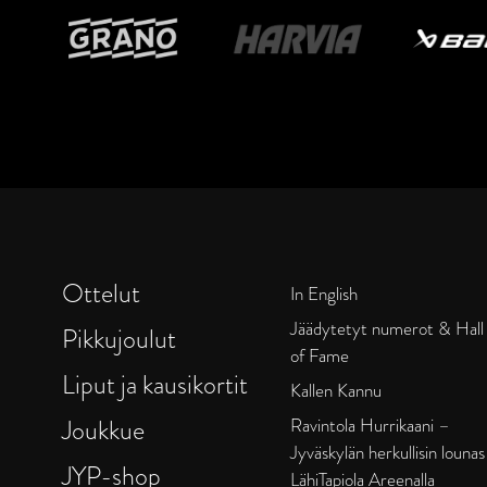
Ottelut
In English
Jäädytetyt numerot & Hall
Pikkujoulut
of Fame
Liput ja kausikortit
Kallen Kannu
Joukkue
Ravintola Hurrikaani –
Jyväskylän herkullisin lounas
JYP-shop
LähiTapiola Areenalla