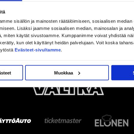
itä
mme sisällön ja mainosten räätälöimiseen, sosiaalisen median
iseen. Lisäksi jaamme sosiaalisen median, mainosalan ja analy
, miten käytät sivustoamme. Kumppanimme voivat yhdistää näitä t
on kerätty, kun olet käyttänyt heidän palvelujaan. Voit koska taha
äytöstä
Evästeet-sivultamme
.
ästeet
Muokkaa