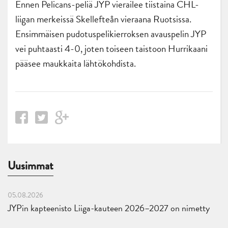
Ennen Pelicans-peliä JYP vierailee tiistaina CHL-
liigan merkeissä Skellefteån vieraana Ruotsissa.
Ensimmäisen pudotuspelikierroksen avauspelin JYP
vei puhtaasti 4-0, joten toiseen taistoon Hurrikaani
pääsee maukkaita lähtökohdista.
Uusimmat
05.08.2026
JYPin kapteenisto Liiga-kauteen 2026–2027 on nimetty