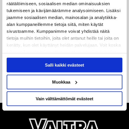
räätälöimiseen, sosiaalisen median ominaisuuksien
tukemiseen ja kävijämäärämme analysoimiseen. Lisäksi
18.05.2026
jaamme sosiaalisen median, mainosalan ja analytiikka-
Jaatinen ja Liljamo jatkosopimuksiin – JYPin ja KeuPa HT:n
alan kumppaneillemme tietoja siitä, miten käytät
yhteistyö jatkuu
sivustoamme. Kumppanimme voivat yhdistää näitä
tietoja muihin tietoihin, joita olet antanut heille tai joita on
14.05.2026
kerätty, kun olet käyttänyt heidän palvelujaan. Voit koska
Tuore Sveitsin mestari Juuso Arola JYP-puolustukseen
tahansa kumota tai muuttaa suostumustasi evästeiden
kahden vuoden sopimuksella
käytöstä
Evästeet-sivultamme
.
Salli kaikki evästeet
12.05.2026
Veeti Väisänen JYP-puolustukseen kahden vuoden
Muokkaa
sopimuksella
Vain välttämättömät evästeet