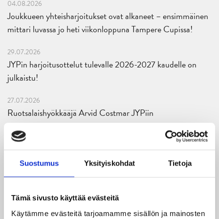
04.08.2026
Joukkueen yhteisharjoitukset ovat alkaneet – ensimmäinen
mittari luvassa jo heti viikonloppuna Tampere Cupissa!
29.07.2026
JYPin harjoitusottelut tulevalle 2026-2027 kaudelle on
julkaistu!
27.07.2026
Ruotsalaishyökkääjä Arvid Costmar JYPiin
25.06.2026
JYP ja Secto Rally Finland yhteistyöhön
Suostumus
Yksityiskohdat
Tietoja
02.06.2026
Liiga-kauden 2026-2027 otteluohjelma on julkaistu!
Tämä sivusto käyttää evästeitä
27.05.2026
Käytämme evästeitä tarjoamamme sisällön ja mainosten
Reece Newkirk vahvistamaan JYP-hyökkäystä!