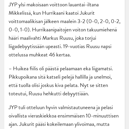
JYP ylsi makoisaan voittoon lauantai-iltana
Mikkelissä, kun Hurrikaani kaatoi Jukurit
voittomaalikisan jälkeen maalein 3-2 (0-0, 2-0, 0-2,
0-0, 1-0). Hurrikaanipaitojen voiton takuumiehenä
hääri maalivahti Markus Ruusu, joka torjui
liigadebyytissään upeasti. 19-vuotias Ruusu napsi
ottelussa muhkeat 46 kertaa.
– Huikea fiilis oli päästä pelaamaan eka liigamatsi.
Pikkupoikana sitä katseli pelejä hallilla ja unelmoi,
että tuolla olisi joskus kiva pelata. Nyt se sitten
toteutui, Ruusu hehkutti debyyttiään.
JYP tuli otteluun hyvin valmistautuneena ja pelasi
oivallista vieraskiekkoa ensimmäisen 10-minuuttisen
ajan. Jukurit pääsi kokeilemaan ylivoimaa, mutta