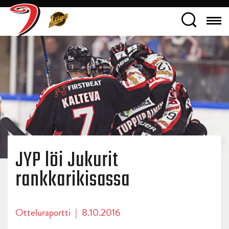
JYP löi Jukurit
rankkarikisassa
Otteluraportti
|
8.10.2016