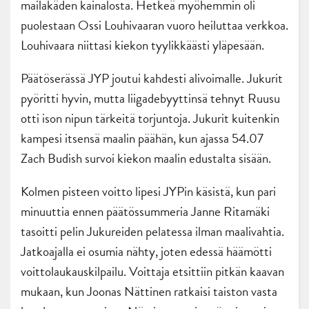
mailakäden kainalosta. Hetkeä myöhemmin oli
puolestaan Ossi Louhivaaran vuoro heiluttaa verkkoa.
Louhivaara niittasi kiekon tyylikkäästi yläpesään.
Päätöserässä JYP joutui kahdesti alivoimalle. Jukurit
pyöritti hyvin, mutta liigadebyyttinsä tehnyt Ruusu
otti ison nipun tärkeitä torjuntoja. Jukurit kuitenkin
kampesi itsensä maalin päähän, kun ajassa 54.07
Zach Budish survoi kiekon maalin edustalta sisään.
Kolmen pisteen voitto lipesi JYPin käsistä, kun pari
minuuttia ennen päätössummeria Janne Ritamäki
tasoitti pelin Jukureiden pelatessa ilman maalivahtia.
Jatkoajalla ei osumia nähty, joten edessä häämötti
voittolaukauskilpailu. Voittaja etsittiin pitkän kaavan
mukaan, kun Joonas Nättinen ratkaisi taiston vasta