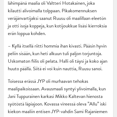
lähimpänä maalia oli Valtteri Hotakainen, joka
kilautti alivoimalla tolppaan. Pikakomennuksen
veräjänvartijaksi saanut Ruusu oli maalillaan eleetön
ja otti isoja koppeja, kun kotijoukkue lisäsi kierroksia
erän loppua kohden.
– Kyllä itsellä riitti hommia ihan kivasti. Pääsin hyvin
peliin sisään, kun heti alkuun tuli paljon torjuntoja.
Uskomaton fiilis oli pelata. Halli oli täysi ja koko ajan
huuto päällä. Siitä ei voi kuin nauttia, Ruusu sanoi.
Toisessa erässä JYP oli murhaavan tehokas
maalipaikoissaan. Avausmaali syntyi ylivoimalla, kun
Jani Tuppurainen karkasi Mikko Kaltevan hienosta
syötöstä läpiajoon. Kovassa vireessä oleva ”Allu” iski
kiekon maaliin entisen JYP-vahdin Sami Rajaniemen