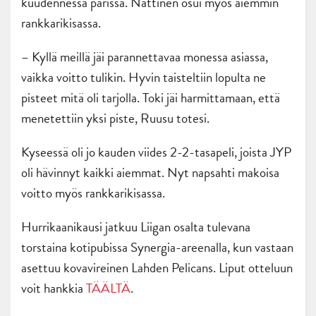
kuudennessa parissa. Nättinen osui myös aiemmin
rankkarikisassa.
– Kyllä meillä jäi parannettavaa monessa asiassa,
vaikka voitto tulikin. Hyvin taisteltiin lopulta ne
pisteet mitä oli tarjolla. Toki jäi harmittamaan, että
menetettiin yksi piste, Ruusu totesi.
Kyseessä oli jo kauden viides 2-2-tasapeli, joista JYP
oli hävinnyt kaikki aiemmat. Nyt napsahti makoisa
voitto myös rankkarikisassa.
Hurrikaanikausi jatkuu Liigan osalta tulevana
torstaina kotipubissa Synergia-areenalla, kun vastaan
asettuu kovavireinen Lahden Pelicans. Liput otteluun
voit hankkia
TÄÄLTÄ
.