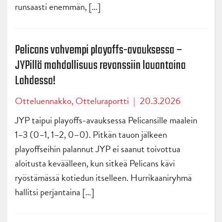
runsaasti enemmän, […]
Pelicans vahvempi playoffs-avauksessa –
JYPillä mahdollisuus revanssiin lauantaina
Lahdessa!
Otteluennakko
,
Otteluraportti
|
20.3.2026
JYP taipui playoffs-avauksessa Pelicansille maalein
1–3 (0–1, 1–2, 0–0). Pitkän tauon jälkeen
playoffseihin palannut JYP ei saanut toivottua
aloitusta keväälleen, kun sitkeä Pelicans kävi
ryöstämässä kotiedun itselleen. Hurrikaaniryhmä
hallitsi perjantaina […]