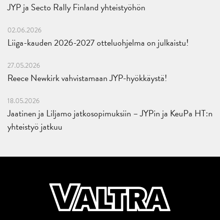
JYP ja Secto Rally Finland yhteistyöhön
02.06.2026
Liiga-kauden 2026-2027 otteluohjelma on julkaistu!
27.05.2026
Reece Newkirk vahvistamaan JYP-hyökkäystä!
18.05.2026
Jaatinen ja Liljamo jatkosopimuksiin – JYPin ja KeuPa HT:n
yhteistyö jatkuu