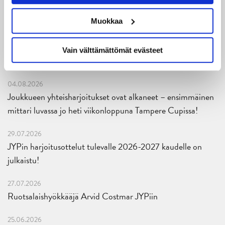
06.08.2026
Muokkaa
JYPin kausi käyntiin Tampere Cupista!
05.08.2026
Vain välttämättömät evästeet
JYPin kapteenisto Liiga-kauteen 2026–2027 on nimetty
04.08.2026
Joukkueen yhteisharjoitukset ovat alkaneet – ensimmäinen
mittari luvassa jo heti viikonloppuna Tampere Cupissa!
29.07.2026
JYPin harjoitusottelut tulevalle 2026-2027 kaudelle on
julkaistu!
27.07.2026
Ruotsalaishyökkääjä Arvid Costmar JYPiin
25.06.2026