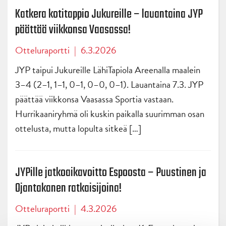
Katkera kotitappio Jukureille – lauantaina JYP
päättää viikkonsa Vaasassa!
Otteluraportti
|
6.3.2026
JYP taipui Jukureille LähiTapiola Areenalla maalein
3–4 (2–1, 1–1, 0–1, 0–0, 0–1). Lauantaina 7.3. JYP
päättää viikkonsa Vaasassa Sportia vastaan.
Hurrikaaniryhmä oli kuskin paikalla suurimman osan
ottelusta, mutta lopulta sitkeä […]
JYPille jatkoaikavoitto Espoosta – Puustinen ja
Ojantakanen ratkaisijoina!
Otteluraportti
|
4.3.2026