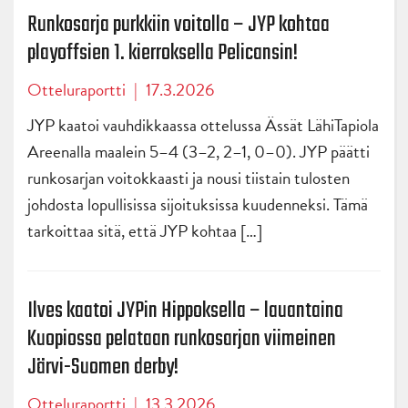
Runkosarja purkkiin voitolla – JYP kohtaa
playoffsien 1. kierroksella Pelicansin!
Otteluraportti
|
17.3.2026
JYP kaatoi vauhdikkaassa ottelussa Ässät LähiTapiola
Areenalla maalein 5–4 (3–2, 2–1, 0–0). JYP päätti
runkosarjan voitokkaasti ja nousi tiistain tulosten
johdosta lopullisissa sijoituksissa kuudenneksi. Tämä
tarkoittaa sitä, että JYP kohtaa […]
Ilves kaatoi JYPin Hippoksella – lauantaina
Kuopiossa pelataan runkosarjan viimeinen
Järvi-Suomen derby!
Otteluraportti
|
13.3.2026