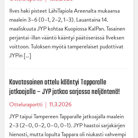
Ilves haki pisteet LähiTapiola Areenalta mukaansa
maalein 3–6 (0–1, 2–2, 1–3). Lauantaina 14.
maaliskuuta JYP kohtaa Kuopiossa KalPan. Tasainen
perjantai-illan vääntö kääntyi päätöserässä Ilveksen
voittoon. Tuloksen myötä tamperelaiset pudottivat
JYPin […]
Kovatasoinen ottelu kääntyi Tapparalle
jatkoajalla – JYP jatkaa sarjassa neljäntenä!
Otteluraportti
|
11.3.2026
JYP taipui Tampereen Tapparalle jatkoajalla maalein
2–3 (2–0, 0–2, 0–0, 0–1). JYP haastoi sarjakärjen
hienosti, mutta lopulta Tappara oli niukasti vahvempi