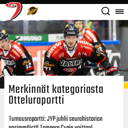
Merkinnät kategoriasta
Otteluraportti
Turnausraportti: JYP juhlii seurahistorian
ensimmäistä Tampere Cupin voittoa!