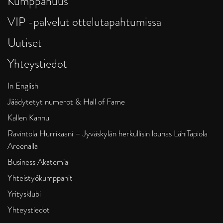
Kumppanuus
VIP -palvelut ottelutapahtumissa
Uutiset
Yhteystiedot
In English
Jäädytetyt numerot & Hall of Fame
Kallen Kannu
Ravintola Hurrikaani – Jyväskylän herkullisin lounas LähiTapiola
Areenalla
Business Akatemia
Yhteistyökumppanit
Yritysklubi
Yhteystiedot