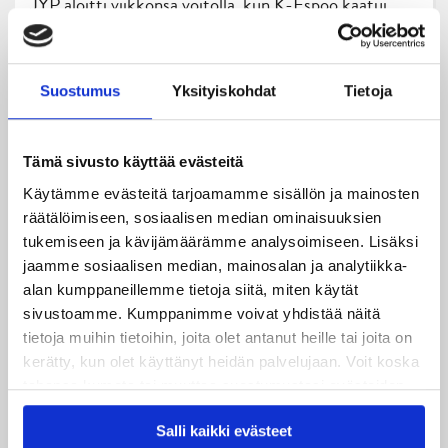
JYP aloitti viikkonsa voitolla, kun K-Espoo kaatui
jatkoajalla maalein 2–3 (1–1, 1–0, 0–1, 0–1). JYP
onnistui nappaamaan Espoosta mukaansa kaksi
tärkeää pistettä. Keskiviikkona nähtiin äärimmäisen
Suostumus
Yksityiskohdat
Tietoja
tasainen kamppailu, joka olisi voinut […]
Tämä sivusto käyttää evästeitä
Käytämme evästeitä tarjoamamme sisällön ja mainosten
« Vanhemmat kirjoitukset
räätälöimiseen, sosiaalisen median ominaisuuksien
tukemiseen ja kävijämäärämme analysoimiseen. Lisäksi
jaamme sosiaalisen median, mainosalan ja analytiikka-
alan kumppaneillemme tietoja siitä, miten käytät
Uusimmat
sivustoamme. Kumppanimme voivat yhdistää näitä
tietoja muihin tietoihin, joita olet antanut heille tai joita on
kerätty, kun olet käyttänyt heidän palvelujaan. Voit koska
08.08.2026
tahansa kumota tai muuttaa suostumustasi evästeiden
Turnausraportti: JYP juhlii seurahistorian ensimmäistä
käytöstä
Evästeet-sivultamme
.
Tampere Cupin voittoa!
Salli kaikki evästeet