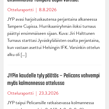
Otteluraportti
|
8.8.2026
JYP avasi harjoituskautensa perjantaina alkaneessa
Tampere Cupissa. Hurrikaaniryhmän iloksi turnaus
päättyi ensimmäiseen sijaan. Kuva: Jiri Halttunen
Turnaus starttasi Jyväskyläläisten osalta perjantaina,
kun vastaan asettui Helsingin IFK. Varsinkin ottelun
alku oli […]
JYPin kaudelle tyly päätös – Pelicans vahvempi
myös kolmannessa ottelussa
Otteluraportti
|
23.3.2026
JYP taipui Pelicansille ratkaisevassa kolmannessa