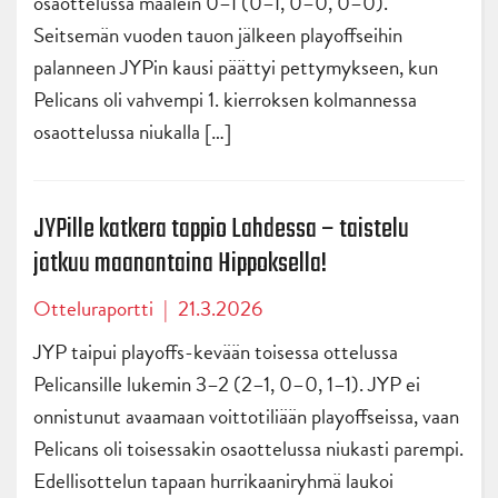
osaottelussa maalein 0–1 (0–1, 0–0, 0–0).
Seitsemän vuoden tauon jälkeen playoffseihin
palanneen JYPin kausi päättyi pettymykseen, kun
Pelicans oli vahvempi 1. kierroksen kolmannessa
osaottelussa niukalla […]
JYPille katkera tappio Lahdessa – taistelu
jatkuu maanantaina Hippoksella!
Otteluraportti
|
21.3.2026
JYP taipui playoffs-kevään toisessa ottelussa
Pelicansille lukemin 3–2 (2–1, 0–0, 1–1). JYP ei
onnistunut avaamaan voittotiliään playoffseissa, vaan
Pelicans oli toisessakin osaottelussa niukasti parempi.
Edellisottelun tapaan hurrikaaniryhmä laukoi