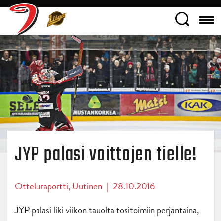
JYP palasi voittojen tielle!
Otteluraportti
,
Uutinen
|
28.10.2016
JYP palasi liki viikon tauolta tositoimiin perjantaina,