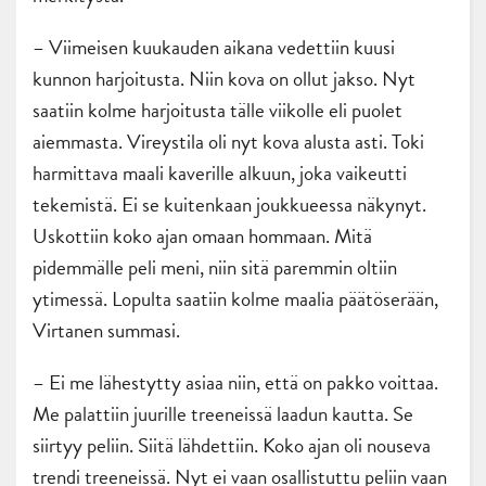
– Viimeisen kuukauden aikana vedettiin kuusi
kunnon harjoitusta. Niin kova on ollut jakso. Nyt
saatiin kolme harjoitusta tälle viikolle eli puolet
aiemmasta. Vireystila oli nyt kova alusta asti. Toki
harmittava maali kaverille alkuun, joka vaikeutti
tekemistä. Ei se kuitenkaan joukkueessa näkynyt.
Uskottiin koko ajan omaan hommaan. Mitä
pidemmälle peli meni, niin sitä paremmin oltiin
ytimessä. Lopulta saatiin kolme maalia päätöserään,
Virtanen summasi.
– Ei me lähestytty asiaa niin, että on pakko voittaa.
Me palattiin juurille treeneissä laadun kautta. Se
siirtyy peliin. Siitä lähdettiin. Koko ajan oli nouseva
trendi treeneissä. Nyt ei vaan osallistuttu peliin vaan