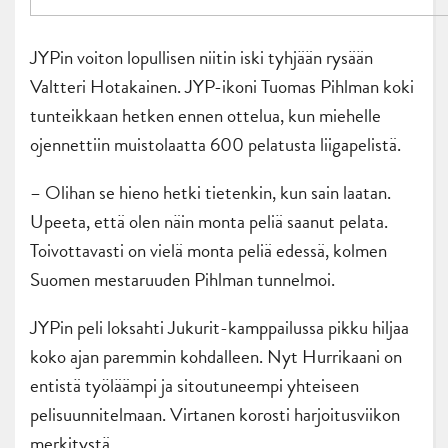
JYPin voiton lopullisen niitin iski tyhjään rysään
Valtteri Hotakainen. JYP-ikoni Tuomas Pihlman koki
tunteikkaan hetken ennen ottelua, kun miehelle
ojennettiin muistolaatta 600 pelatusta liigapelistä.
– Olihan se hieno hetki tietenkin, kun sain laatan.
Upeeta, että olen näin monta peliä saanut pelata.
Toivottavasti on vielä monta peliä edessä, kolmen
Suomen mestaruuden Pihlman tunnelmoi.
JYPin peli loksahti Jukurit-kamppailussa pikku hiljaa
koko ajan paremmin kohdalleen. Nyt Hurrikaani on
entistä työläämpi ja sitoutuneempi yhteiseen
pelisuunnitelmaan. Virtanen korosti harjoitusviikon
merkitystä.