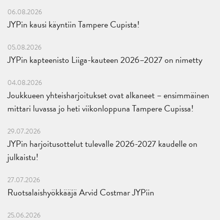
06.08.2026
JYPin kausi käyntiin Tampere Cupista!
05.08.2026
JYPin kapteenisto Liiga-kauteen 2026–2027 on nimetty
04.08.2026
Joukkueen yhteisharjoitukset ovat alkaneet – ensimmäinen
mittari luvassa jo heti viikonloppuna Tampere Cupissa!
29.07.2026
JYPin harjoitusottelut tulevalle 2026-2027 kaudelle on
julkaistu!
27.07.2026
Ruotsalaishyökkääjä Arvid Costmar JYPiin
25.06.2026