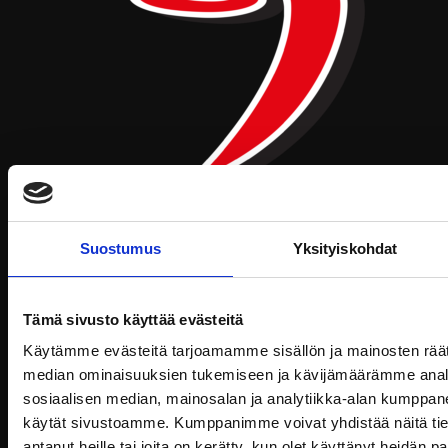
JYP Jyväskylä Oy
Suostumus
Yksityiskohdat
Puistokatu 21, 40200 Jyväskylä
Tietosuoja
Tämä sivusto käyttää evästeitä
Ottelut
Käytämme evästeitä tarjoamamme sisällön ja mainosten räät
Pikkujoulut
median ominaisuuksien tukemiseen ja kävijämäärämme anal
sosiaalisen median, mainosalan ja analytiikka-alan kumppanei
Liput ja kausikortit
käytät sivustoamme. Kumppanimme voivat yhdistää näitä tietoja
antanut heille tai joita on kerätty, kun olet käyttänyt heidän 