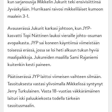
kun sarjanousija Mikkelin Jukurit teki ensivisiittinsä
Jyväskylään. Hurrikaani raivosi mikkeliläiset kumoon
maalein 3-1.
Avauserässä Jukurit karkasi johtoon, kun JYP-
kasvatti Topi Nättinen laukoi vieraille johto-osuman
avopaikasta. JYP sai koneen käyntiinsä viimeistään
toisessä erässä, jossa se loi heti alkuun tukun hyviä
maalipaikkoja. Jukureiden maalilla Sami Rajaniemi
kuitenkin kesti paineen.
Päätöserässä JYP laittoi viimeisen vaihteen silmään.
Tasoituksesta vastasi ylivoimalla Mikkelissä syntynyt
Jerry Turkulainen. Vasta 18-vuotias väkkärämäinen
laituri iski paluukiekosta todella tärkeän
tasoitusmaalin.