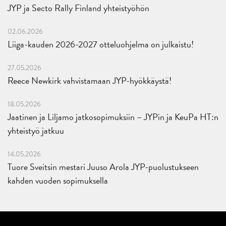
JYP ja Secto Rally Finland yhteistyöhön
02.06.2026
Liiga-kauden 2026-2027 otteluohjelma on julkaistu!
27.05.2026
Reece Newkirk vahvistamaan JYP-hyökkäystä!
18.05.2026
Jaatinen ja Liljamo jatkosopimuksiin – JYPin ja KeuPa HT:n
yhteistyö jatkuu
14.05.2026
Tuore Sveitsin mestari Juuso Arola JYP-puolustukseen
kahden vuoden sopimuksella