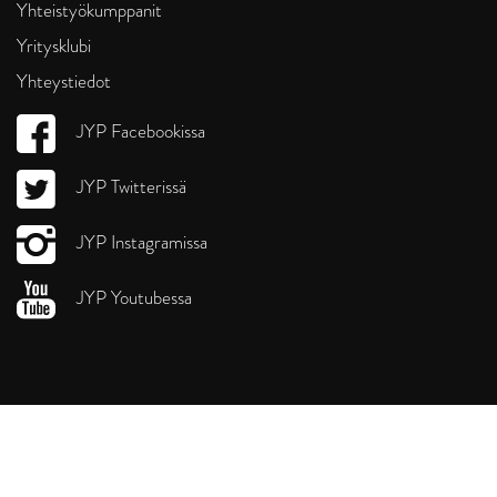
Yhteistyökumppanit
Yritysklubi
Yhteystiedot
JYP Facebookissa
JYP Twitterissä
JYP Instagramissa
JYP Youtubessa