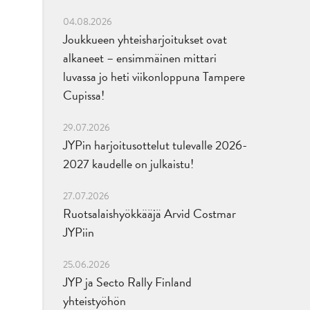
04.08.2026
Joukkueen yhteisharjoitukset ovat
alkaneet – ensimmäinen mittari
luvassa jo heti viikonloppuna Tampere
Cupissa!
29.07.2026
JYPin harjoitusottelut tulevalle 2026-
2027 kaudelle on julkaistu!
27.07.2026
Ruotsalaishyökkääjä Arvid Costmar
JYPiin
25.06.2026
JYP ja Secto Rally Finland
yhteistyöhön