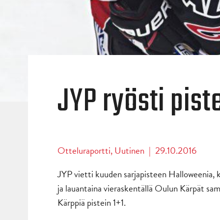
JYP ryösti pist
Otteluraportti
,
Uutinen
|
29.10.2016
JYP vietti kuuden sarjapisteen Halloweenia, k
ja lauantaina vieraskentällä Oulun Kärpät sa
Kärppiä pistein 1+1.