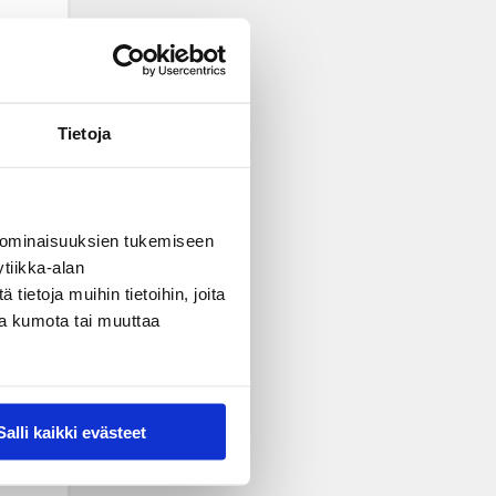
Tietoja
 ominaisuuksien tukemiseen
tiikka-alan
ietoja muihin tietoihin, joita
nsa kumota tai muuttaa
Salli kaikki evästeet