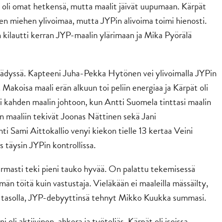
a oli omat hetkensä, mutta maalit jäivät uupumaan. Kärpät
n miehen ylivoimaa, mutta JYPin alivoima toimi hienosti.
 kilautti kerran JYP-maalin ylärimaan ja Mika Pyörälä
päädyssä. Kapteeni Juha-Pekka Hytönen vei ylivoimalla JYPin
 Makoisa maali erän alkuun toi peliin energiaa ja Kärpät oli
tyi kahden maalin johtoon, kun Antti Suomela tinttasi maalin
 maaliin tekivät Joonas Nättinen sekä Jani
ti Sami Aittokallio venyi kiekon tielle 13 kertaa Veini
s täysin JYPin kontrollissa.
 varmasti teki pieni tauko hyvää. On palattu tekemisessä
än töitä kuin vastustaja. Vieläkään ei maaleilla mässäilty,
llä tasolla, JYP-debyyttinsä tehnyt Mikko Kuukka summasi.
oli aktiivinen, ahkera ja työteliäs. Kärpät oli isoissa