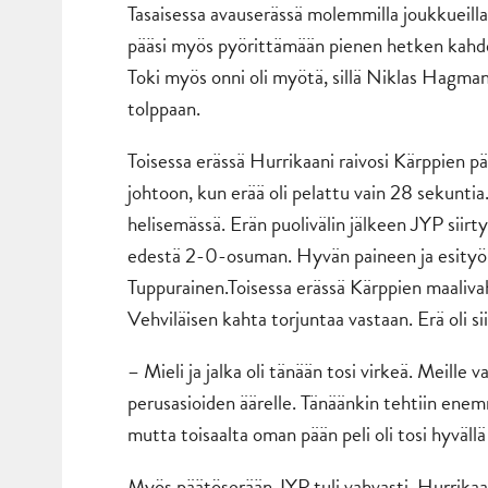
Tasaisessa avauserässä molemmilla joukkueill
pääsi myös pyörittämään pienen hetken kahde
Toki myös onni oli myötä, sillä Niklas Hagman
tolppaan.
Toisessa erässä Hurrikaani raivosi Kärppien 
johtoon, kun erää oli pelattu vain 28 sekuntia.
helisemässä. Erän puolivälin jälkeen JYP siir
edestä 2-0-osuman. Hyvän paineen ja esityön
Tuppurainen.Toisessa erässä Kärppien maalivah
Vehviläisen kahta torjuntaa vastaan. Erä oli sii
– Mieli ja jalka oli tänään tosi virkeä. Meille
perusasioiden äärelle. Tänäänkin tehtiin enemm
mutta toisaalta oman pään peli oli tosi hyvä
Myös päätöserään JYP tuli vahvasti. Hurrikaani 