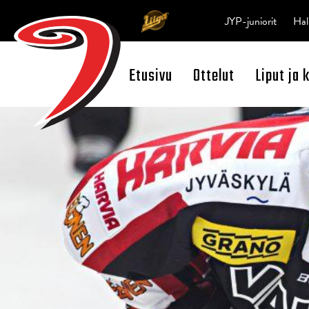
JYP-juniorit
Hal
Etusivu
Ottelut
Liput ja 
Open Search