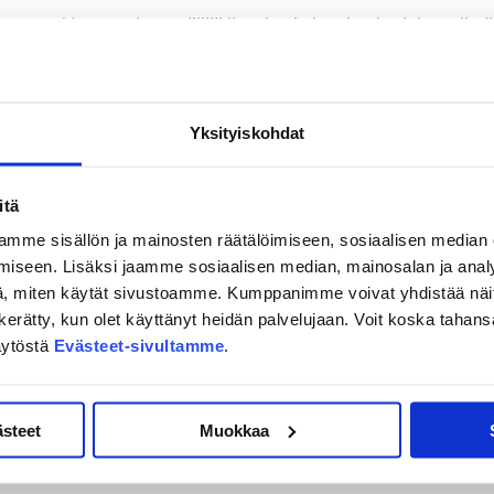
osta. Me on pelattu välillä ihan hyvin ja taisteltu joka pelissä
auko teki meille hyvää. Pystyttiin treenaamaan, puhumaan
simppeliin tekemiseen, Kuukka pohdiskeli.
Yksityiskohdat
keissä. Ensi tiistaina Hurrikaani vierailee Bernissä
ien avaustaistossa. Siitä viikon päästä on vuorossa toinen
arjouksista
TÄÄLTÄ
.
itä
mme sisällön ja mainosten räätälöimiseen, sosiaalisen median
orstaina 10. marraskuuta. JYPin vieraaksi saapuu tuolloin Eric
iseen. Lisäksi jaamme sosiaalisen median, mainosalan ja analy
oit hankkia
TÄSTÄ LINKISTÄ.
, miten käytät sivustoamme. Kumppanimme voivat yhdistää näitä t
on kerätty, kun olet käyttänyt heidän palvelujaan. Voit koska taha
äytöstä
Evästeet-sivultamme
.
ästeet
Muokkaa