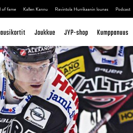
l of fame
Kallen Kannu
Ravintola Hurrikaanin lounas
Podcast
kausikortit
Joukkue
JYP-shop
Kumppanuus