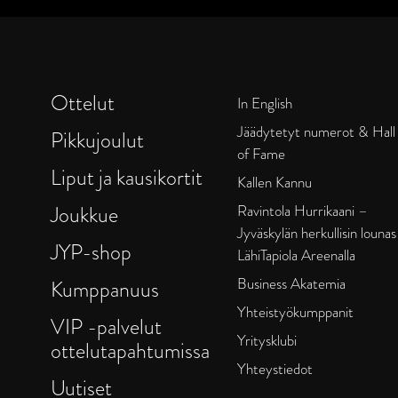
Ottelut
In English
Jäädytetyt numerot & Hall
Pikkujoulut
of Fame
Liput ja kausikortit
Kallen Kannu
Joukkue
Ravintola Hurrikaani –
Jyväskylän herkullisin lounas
JYP-shop
LähiTapiola Areenalla
Business Akatemia
Kumppanuus
Yhteistyökumppanit
VIP -palvelut
Yritysklubi
ottelutapahtumissa
Yhteystiedot
Uutiset