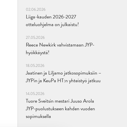
02.06.2026
Liiga-kauden 2026-2027
otteluohjelma on julkaistu!
27.05.2026
Reece Newkirk vahvistamaan JYP-
hyökkäystä!
18.05.2026
Jaatinen ja Liljamo jatkosopimuksiin –
JYPin ja KeuPa HT:n yhteistyö jatkuu
14.05.2026
Tuore Sveitsin mestari Juuso Arola
JYP-puolustukseen kahden vuoden
sopimuksella