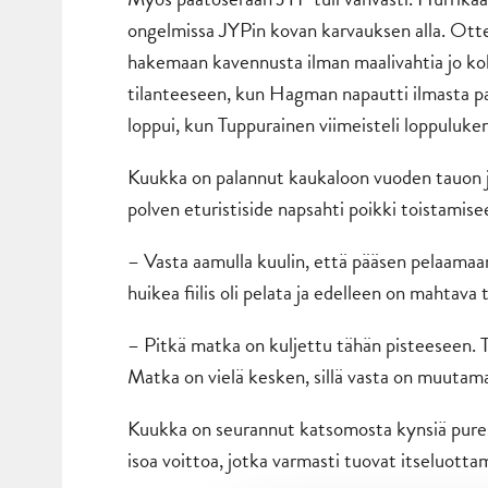
ongelmissa JYPin kovan karvauksen alla. Otte
hakemaan kavennusta ilman maalivahtia jo ko
tilanteeseen, kun Hagman napautti ilmasta pa
loppui, kun Tuppurainen viimeisteli loppuluke
Kuukka on palannut kaukaloon vuoden tauon j
polven eturistiside napsahti poikki toistamise
– Vasta aamulla kuulin, että pääsen pelaamaan
huikea fiilis oli pelata ja edelleen on mahtav
– Pitkä matka on kuljettu tähän pisteeseen. T
Matka on vielä kesken, sillä vasta on muutamat 
Kuukka on seurannut katsomosta kynsiä pures
isoa voittoa, jotka varmasti tuovat itseluotta