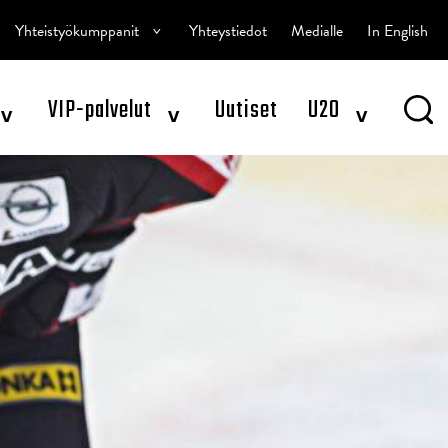
^
Yhteistyökumppanit
Yhteystiedot
Medialle
In English
^
^
^
VIP-palvelut
Uutiset
U20