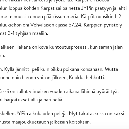
lun loppua kohden Kärpät sai painetta JYPin päätyyn ja lähti
lme minuuttia ennen päätössummeria. Kärpät nousikin 1-2-
luukiekon ohi Vehviläisen ajassa 57.24. Kärppien pyristely
mat 3-1 tyhjään maaliin.
älkeen. Takana on kova kuntoutusprosessi, kun saman jalan
en.
. Kyllä jännitti peli kuin pikku poikana konsanaan. Mutta
a tunne noin hienon voiton jälkeen, Kuukka hehkutti.
ässä on tullut viimeisen vuoden aikana lähinnä pyöräiltyä.
harjoitukset alla ja pari peliä.
kellen JYPin alkukauden pelejä. Nyt takataskussa on kaksi
musta maajoukkuetauon jälkeisiin koitoksiin.