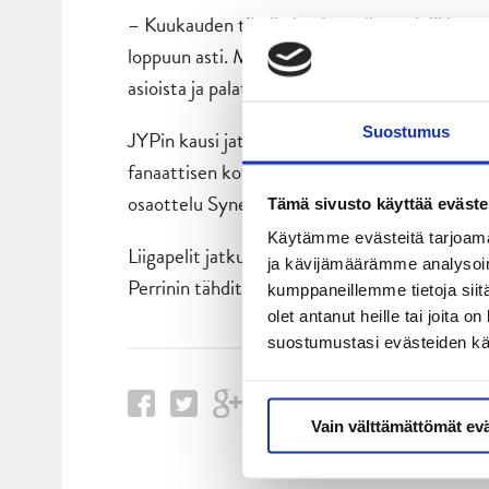
– Kuukauden tässä olen katsellut pelejä katsom
loppuun asti. Mä luulen, että tämän viikon t
asioista ja palattiin perusasioissa tarpeeksi 
Suostumus
JYPin kausi jatkuu seuraavaksi CHL-liigan mer
fanaattisen kotiyleisön edessä neljännesvälier
osaottelu Synergia-areenalla. Lue lisää lipput
Tämä sivusto käyttää eväste
Käytämme evästeitä tarjoama
Liigapelit jatkuvat maajoukkuetauon jälkeen t
ja kävijämäärämme analysoim
Perrinin tähdittämä TPS. Liput tähän peliin v
kumppaneillemme tietoja siitä
olet antanut heille tai joita 
suostumustasi evästeiden k
Vain välttämättömät ev