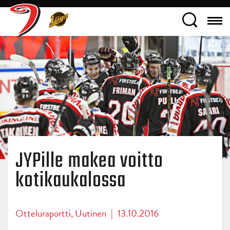
JYPille makea voitto
kotikaukalossa
Otteluraportti
,
Uutinen
|
13.10.2016