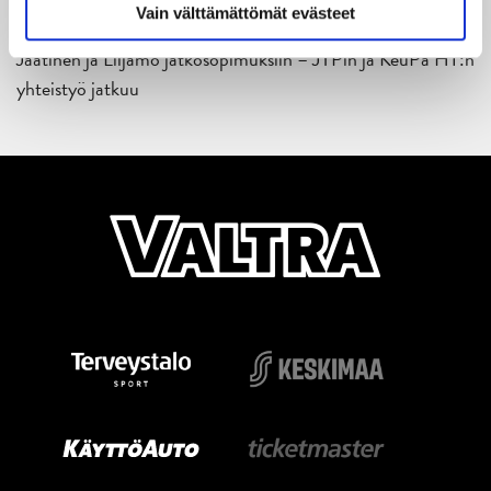
Vain välttämättömät evästeet
18.05.2026
Jaatinen ja Liljamo jatkosopimuksiin – JYPin ja KeuPa HT:n
yhteistyö jatkuu