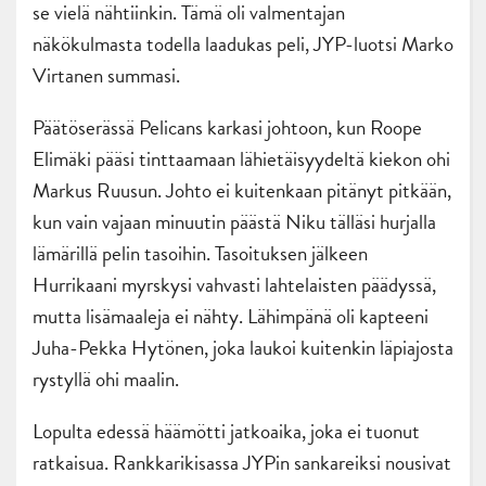
se vielä nähtiinkin. Tämä oli valmentajan
näkökulmasta todella laadukas peli, JYP-luotsi Marko
Virtanen summasi.
Päätöserässä Pelicans karkasi johtoon, kun Roope
Elimäki pääsi tinttaamaan lähietäisyydeltä kiekon ohi
Markus Ruusun. Johto ei kuitenkaan pitänyt pitkään,
kun vain vajaan minuutin päästä Niku tälläsi hurjalla
lämärillä pelin tasoihin. Tasoituksen jälkeen
Hurrikaani myrskysi vahvasti lahtelaisten päädyssä,
mutta lisämaaleja ei nähty. Lähimpänä oli kapteeni
Juha-Pekka Hytönen, joka laukoi kuitenkin läpiajosta
rystyllä ohi maalin.
Lopulta edessä häämötti jatkoaika, joka ei tuonut
ratkaisua. Rankkarikisassa JYPin sankareiksi nousivat