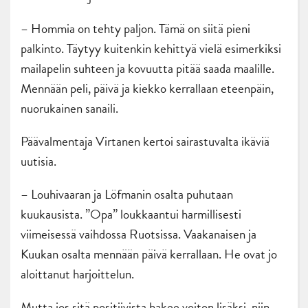
– Hommia on tehty paljon. Tämä on siitä pieni
palkinto. Täytyy kuitenkin kehittyä vielä esimerkiksi
mailapelin suhteen ja kovuutta pitää saada maalille.
Mennään peli, päivä ja kiekko kerrallaan eteenpäin,
nuorukainen sanaili.
Päävalmentaja Virtanen kertoi sairastuvalta ikäviä
uutisia.
– Louhivaaran ja Löfmanin osalta puhutaan
kuukausista. ”Opa” loukkaantui harmillisesti
viimeisessä vaihdossa Ruotsissa. Vaakanaisen ja
Kuukan osalta mennään päivä kerrallaan. He ovat jo
aloittanut harjoittelun.
Mutta jos sitä positiivista hakee voiton lisäksi, niin