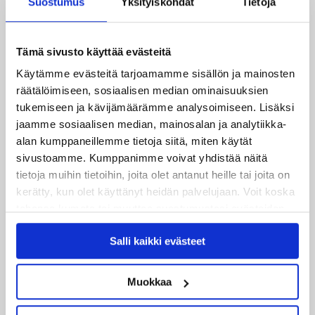
Suostumus
Yksityiskohdat
Tietoja
Joukkueen yhteisharjoitukset ovat alkaneet – ensimmäinen
mittari luvassa jo heti viikonloppuna Tampere Cupissa!
Tämä sivusto käyttää evästeitä
29.07.2026
Käytämme evästeitä tarjoamamme sisällön ja mainosten
JYPin harjoitusottelut tulevalle 2026-2027 kaudelle on
räätälöimiseen, sosiaalisen median ominaisuuksien
julkaistu!
tukemiseen ja kävijämäärämme analysoimiseen. Lisäksi
jaamme sosiaalisen median, mainosalan ja analytiikka-
27.07.2026
alan kumppaneillemme tietoja siitä, miten käytät
Ruotsalaishyökkääjä Arvid Costmar JYPiin
sivustoamme. Kumppanimme voivat yhdistää näitä
tietoja muihin tietoihin, joita olet antanut heille tai joita on
25.06.2026
kerätty, kun olet käyttänyt heidän palvelujaan. Voit koska
JYP ja Secto Rally Finland yhteistyöhön
tahansa kumota tai muuttaa suostumustasi evästeiden
käytöstä
Evästeet-sivultamme
.
02.06.2026
Salli kaikki evästeet
Liiga-kauden 2026-2027 otteluohjelma on julkaistu!
Muokkaa
27.05.2026
Reece Newkirk vahvistamaan JYP-hyökkäystä!