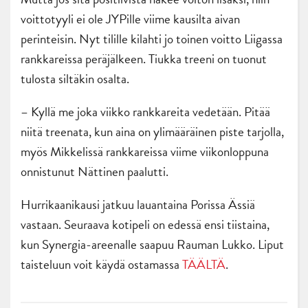
voittotyyli ei ole JYPille viime kausilta aivan
perinteisin. Nyt tilille kilahti jo toinen voitto Liigassa
rankkareissa peräjälkeen. Tiukka treeni on tuonut
tulosta siltäkin osalta.
– Kyllä me joka viikko rankkareita vedetään. Pitää
niitä treenata, kun aina on ylimääräinen piste tarjolla,
myös Mikkelissä rankkareissa viime viikonloppuna
onnistunut Nättinen paalutti.
Hurrikaanikausi jatkuu lauantaina Porissa Ässiä
vastaan. Seuraava kotipeli on edessä ensi tiistaina,
kun Synergia-areenalle saapuu Rauman Lukko. Liput
taisteluun voit käydä ostamassa
TÄÄLTÄ
.