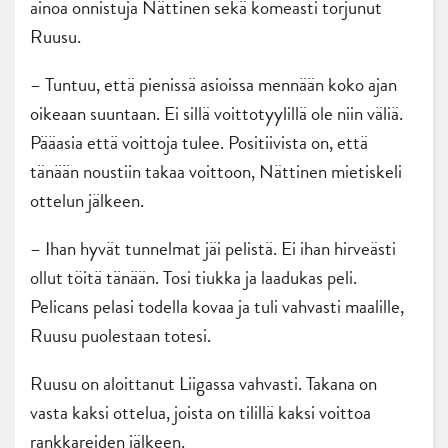
ainoa onnistuja Nättinen sekä komeasti torjunut
Ruusu.
– Tuntuu, että pienissä asioissa mennään koko ajan
oikeaan suuntaan. Ei sillä voittotyylillä ole niin väliä.
Pääasia että voittoja tulee. Positiivista on, että
tänään noustiin takaa voittoon, Nättinen mietiskeli
ottelun jälkeen.
– Ihan hyvät tunnelmat jäi pelistä. Ei ihan hirveästi
ollut töitä tänään. Tosi tiukka ja laadukas peli.
Pelicans pelasi todella kovaa ja tuli vahvasti maalille,
Ruusu puolestaan totesi.
Ruusu on aloittanut Liigassa vahvasti. Takana on
vasta kaksi ottelua, joista on tilillä kaksi voittoa
rankkareiden jälkeen.