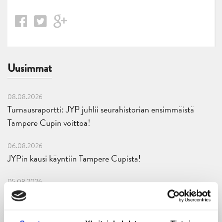
Uusimmat
08.08.2026
Turnausraportti: JYP juhlii seurahistorian ensimmäistä
Tampere Cupin voittoa!
06.08.2026
JYPin kausi käyntiin Tampere Cupista!
05.08.2026
JYPin kapteenisto Liiga-kauteen 2026–2027 on nimetty
04.08.2026