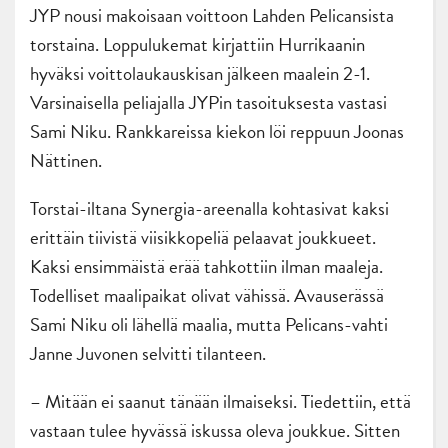
JYP nousi makoisaan voittoon Lahden Pelicansista
torstaina. Loppulukemat kirjattiin Hurrikaanin
hyväksi voittolaukauskisan jälkeen maalein 2-1.
Varsinaisella peliajalla JYPin tasoituksesta vastasi
Sami Niku. Rankkareissa kiekon löi reppuun Joonas
Nättinen.
Torstai-iltana Synergia-areenalla kohtasivat kaksi
erittäin tiivistä viisikkopeliä pelaavat joukkueet.
Kaksi ensimmäistä erää tahkottiin ilman maaleja.
Todelliset maalipaikat olivat vähissä. Avauserässä
Sami Niku oli lähellä maalia, mutta Pelicans-vahti
Janne Juvonen selvitti tilanteen.
– Mitään ei saanut tänään ilmaiseksi. Tiedettiin, että
vastaan tulee hyvässä iskussa oleva joukkue. Sitten