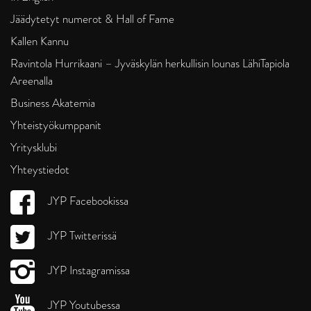
Jäädytetyt numerot & Hall of Fame
Kallen Kannu
Ravintola Hurrikaani – Jyväskylän herkullisin lounas LähiTapiola
Areenalla
Business Akatemia
Yhteistyökumppanit
Yritysklubi
Yhteystiedot
JYP Facebookissa
JYP Twitterissä
JYP Instagramissa
JYP Youtubessa