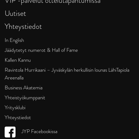
VIP -palvelut ottelutapahtumissa
Uutiset
Yhteystiedot
In English
Jäädytetyt numerot & Hall of Fame
Kallen Kannu
Ravintola Hurrikaani – Jyväskylän herkullisin lounas LähiTapiola
Areenalla
Business Akatemia
Yhteistyökumppanit
Yritysklubi
Yhteystiedot
JYP Facebookissa