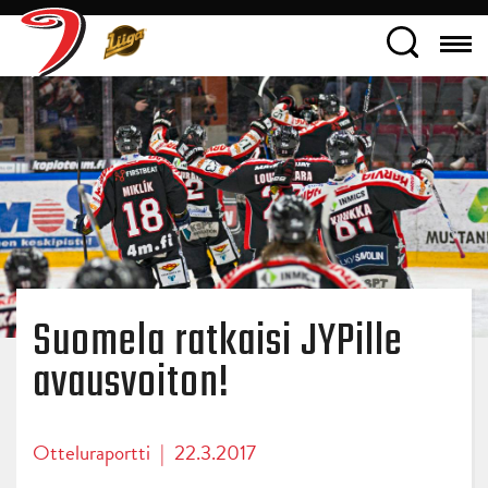
Suomela ratkaisi JYPille
avausvoiton!
Otteluraportti
|
22.3.2017