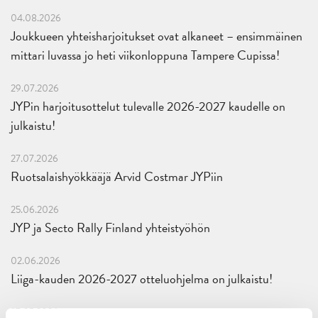
04.08.2026
Joukkueen yhteisharjoitukset ovat alkaneet – ensimmäinen
mittari luvassa jo heti viikonloppuna Tampere Cupissa!
29.07.2026
JYPin harjoitusottelut tulevalle 2026-2027 kaudelle on
julkaistu!
27.07.2026
Ruotsalaishyökkääjä Arvid Costmar JYPiin
25.06.2026
JYP ja Secto Rally Finland yhteistyöhön
02.06.2026
Liiga-kauden 2026-2027 otteluohjelma on julkaistu!
27.05.2026