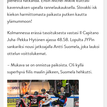
pienestä hätkähdä. Ensin Michel Miklik kuittasi
kavennuksen upealla rannelaukauksella. Slovakki isk
kiekon harmittomasta paikasta putken kautta
ylämummoon!
Kolmannessa erässä tasoituksesta vastasi Il Capitano
Juha-Pekka Hytönen ajassa 48.58. Lopulta JYPin
sankariksi nousi jatkoajalla Antti Suomela, joka laukoi
ottelun voittolukemat.
– Mukava se on onnistua paikoista. Oli kyllä
superhyvä fiilis maalin jälkeen, Suomela hehkutti.