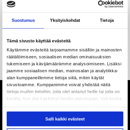
Reece Newkirk vahvistamaan JYP-hyökkäystä!
18.05.2026
Suostumus
Yksityiskohdat
Tietoja
Jaatinen ja Liljamo jatkosopimuksiin – JYPin ja KeuPa HT:n
yhteistyö jatkuu
Tämä sivusto käyttää evästeitä
14.05.2026
Käytämme evästeitä tarjoamamme sisällön ja mainosten
Tuore Sveitsin mestari Juuso Arola JYP-puolustukseen
räätälöimiseen, sosiaalisen median ominaisuuksien
kahden vuoden sopimuksella
tukemiseen ja kävijämäärämme analysoimiseen. Lisäksi
jaamme sosiaalisen median, mainosalan ja analytiikka-
alan kumppaneillemme tietoja siitä, miten käytät
sivustoamme. Kumppanimme voivat yhdistää näitä
tietoja muihin tietoihin, joita olet antanut heille tai joita on
kerätty, kun olet käyttänyt heidän palvelujaan. Voit koska
tahansa kumota tai muuttaa suostumustasi evästeiden
käytöstä
Evästeet-sivultamme
.
Salli kaikki evästeet