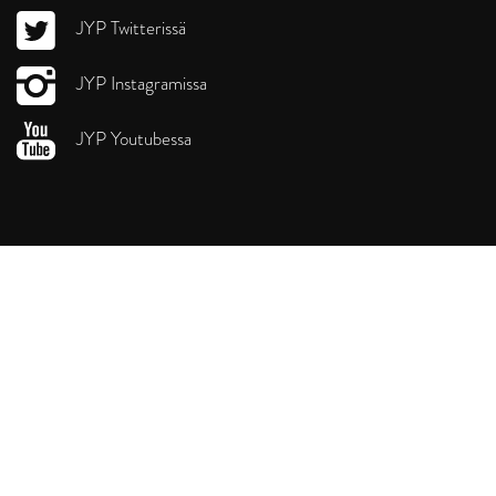
JYP Twitterissä
JYP Instagramissa
JYP Youtubessa