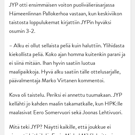
JYP otti ensimmäisen voiton puolivälieräsarjassa
Hämeenlinnan Pallokerhoa vastaan, kun keskiviikon
taistosta loppulukemat kirjattiin JYPin hyväksi
osumin 3-2.
– Alku ei ollut sellaista peliä kuin haluttiin. Ylihidasta
kiekollista peliä. Koko ajan homma kuitenkin parani ja
ei siinä mitään. Ihan hyvin saatiin luotua
maalipaikkoja. Hyvä alku saatiin tälle ottelusarjalle,
päävalmentaja Marko Virtanen kommentoi.
Kova oli taistelu. Periksi ei annettu tuumakaan. JYP
kellähti jo kahden maalin takamatkalle, kun HPK:lle
maalasivat Eero Somervuori sekä Joonas Lehtivuori.
Mitä teki JYP? Näytti kaikille, että joukkue ei