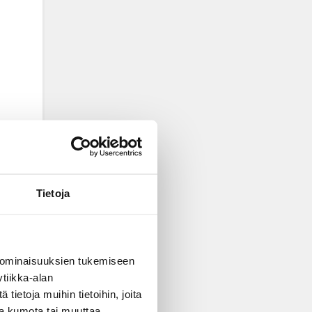
Tietoja
 ominaisuuksien tukemiseen
tiikka-alan
ietoja muihin tietoihin, joita
nsa kumota tai muuttaa