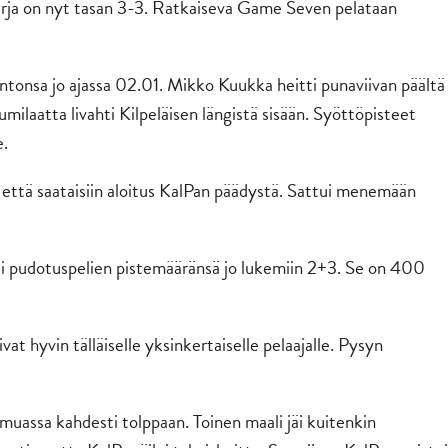
arja on nyt tasan 3-3. Ratkaiseva Game Seven pelataan
lkintonsa jo ajassa 02.01. Mikko Kuukka heitti punaviivan päältä
umilaatta livahti Kilpeläisen längistä sisään. Syöttöpisteet
e.
a että saataisiin aloitus KalPan päädystä. Sattui menemään
tti pudotuspelien pistemääränsä jo lukemiin 2+3. Se on 400
at hyvin tälläiselle yksinkertaiselle pelaajalle. Pysyn
 muassa kahdesti tolppaan. Toinen maali jäi kuitenkin