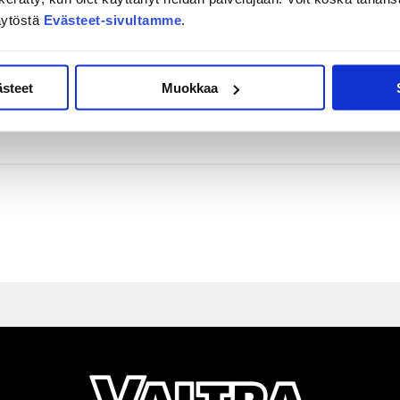
, JYP-luotsi Marko Virtanen summasi.
äytöstä
Evästeet-sivultamme
.
ultiin peliin ja miten säilytettiin se vire koko ottelun ajan.
iteltu. Lauantaina paras voittakoon, Virtanen jatkoi.
ästeet
Muokkaa