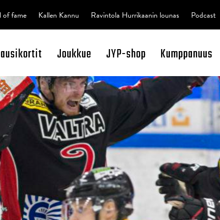
l of fame
Kallen Kannu
Ravintola Hurrikaanin lounas
Podcast
kausikortit
Joukkue
JYP-shop
Kumppanuus