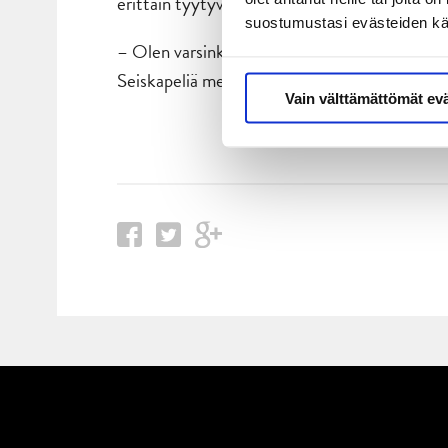
erittäin tyytyväinen meidän tunnelataukseen
suostumustasi evästeiden k
– Olen varsinkin tyytyväinen siihen, miten me t
Seiskapeliä me on tänä keväänä kerran jo harjo
Vain välttämättömät ev