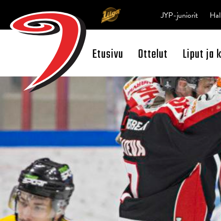
JYP-juniorit
Hal
Etusivu
Ottelut
Liput ja 
Open Search