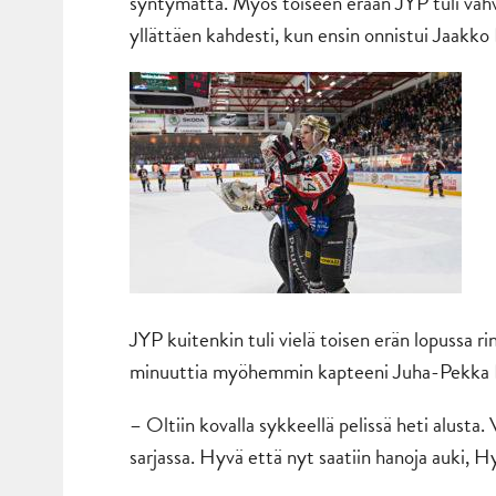
syntymättä. Myös toiseen erään JYP tuli vahva
yllättäen kahdesti, kun ensin onnistui Jaakk
JYP kuitenkin tuli vielä toisen erän lopussa ri
minuuttia myöhemmin kapteeni Juha-Pekka H
– Oltiin kovalla sykkeellä pelissä heti alusta.
sarjassa. Hyvä että nyt saatiin hanoja auki, 