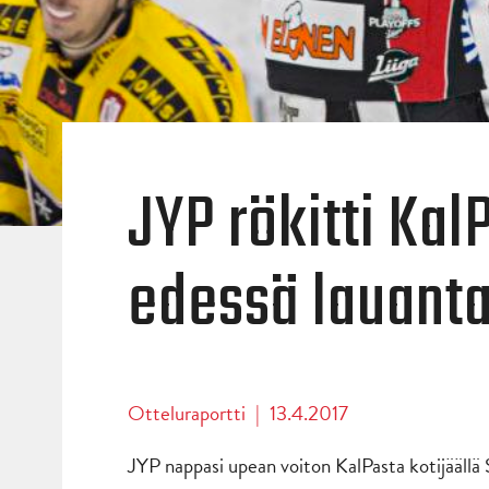
JYP rökitti Ka
edessä lauanta
Otteluraportti
|
13.4.2017
JYP nappasi upean voiton KalPasta kotijäällä 