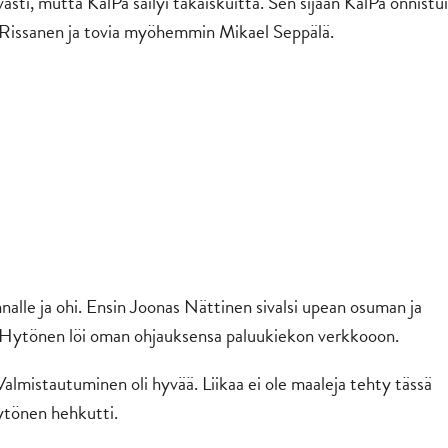
sti, mutta KalPa säilyi takaiskuitta. Sen sijaan KalPa onnistui
o Rissanen ja tovia myöhemmin Mikael Seppälä.
nnalle ja ohi. Ensin Joonas Nättinen sivalsi upean osuman ja
ytönen löi oman ohjauksensa paluukiekon verkkooon.
 Valmistautuminen oli hyvää. Liikaa ei ole maaleja tehty tässä
Hytönen hehkutti.