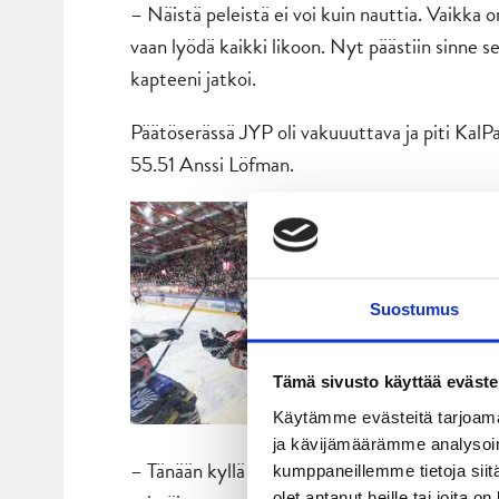
– Näistä peleistä ei voi kuin nauttia. Vaikka o
vaan lyödä kaikki likoon. Nyt päästiin sinne 
kapteeni jatkoi.
Päätöserässä JYP oli vakuuuttava ja piti KalPa
55.51 Anssi Löfman.
Suostumus
Tämä sivusto käyttää eväste
Käytämme evästeitä tarjoama
ja kävijämäärämme analysoim
– Tänään kyllä kaikki olivat asialla ja peliss
kumppaneillemme tietoja siitä
olet antanut heille tai joita 