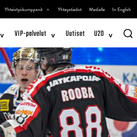
^
Yhteistyökumppanit
Yhteystiedot
Medialle
In English
^
^
^
VIP-palvelut
Uutiset
U20