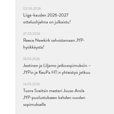
02.06.2026
Liiga-kauden 2026-2027
otteluohjelma on julkaistu!
27.05.2026
Reece Newkirk vahvistamaan JYP-
hyökkäystä!
18.05.2026
Jaatinen ja Liljamo jatkosopimuksiin –
JYPin ja KeuPa HT:n yhteistyö jatkuu
14.05.2026
Tuore Sveitsin mestari Juuso Arola
JYP-puolustukseen kahden vuoden
sopimuksella