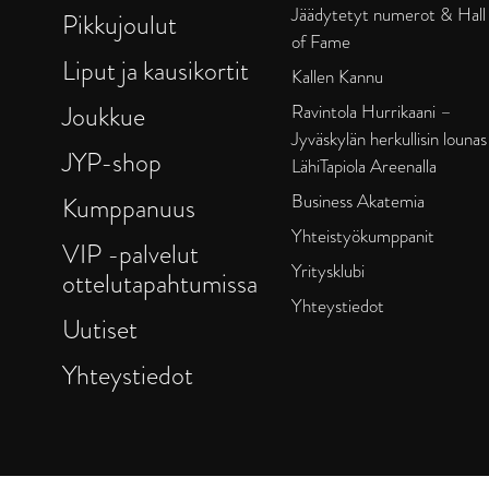
Jäädytetyt numerot & Hall
Pikkujoulut
of Fame
Liput ja kausikortit
Kallen Kannu
Joukkue
Ravintola Hurrikaani –
Jyväskylän herkullisin lounas
JYP-shop
LähiTapiola Areenalla
Business Akatemia
Kumppanuus
Yhteistyökumppanit
VIP -palvelut
Yritysklubi
ottelutapahtumissa
Yhteystiedot
Uutiset
Yhteystiedot