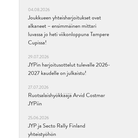
04.08.2026
Joukkueen yhteisharjoitukset ovat
alkaneet – ensimmäinen mittari
luvassa jo heti viikonloppuna Tampere
Cupissa!
29.07.2026
JYPin harjoitusottelut tulevalle 2026-
2027 kaudelle on julkaistu!
27.07.2026
Ruotsalaishyökkääjä Arvid Costmar
JYPiin
25.06.2026
JYP ja Secto Rally Finland
yhteistyöhön