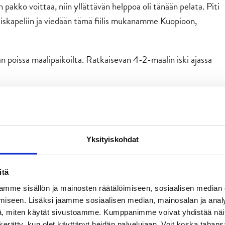
n pakko voittaa, niin yllättävän helppoa oli tänään pelata. Piti
seiskapeliin ja viedään tämä fiilis mukanamme Kuopioon,
n poissa maalipaikoilta. Ratkaisevan 4-2-maalin iski ajassa
Yksityiskohdat
itä
mme sisällön ja mainosten räätälöimiseen, sosiaalisen median
iseen. Lisäksi jaamme sosiaalisen median, mainosalan ja analy
ä sisässä. Sen pystyi varmasti aistimaan katsomoon saakka. Olen
, miten käytät sivustoamme. Kumppanimme voivat yhdistää näitä t
on kerätty, kun olet käyttänyt heidän palvelujaan. Voit koska taha