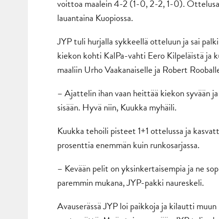
voittoa maalein 4-2 (1-0, 2-2, 1-0). Ottelus
lauantaina Kuopiossa.
JYP tuli hurjalla sykkeellä otteluun ja sai pa
kiekon kohti KalPa-vahti Eero Kilpeläistä ja k
maaliin Urho Vaakanaiselle ja Robert Rooball
– Ajattelin ihan vaan heittää kiekon syvään j
sisään. Hyvä niin, Kuukka myhäili.
Kuukka tehoili pisteet 1+1 ottelussa ja kasva
prosenttia enemmän kuin runkosarjassa.
– Kevään pelit on yksinkertaisempia ja ne sopiv
paremmin mukana, JYP-pakki naureskeli.
Avauserässä JYP loi paikkoja ja kilautti muun