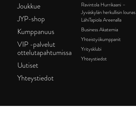
Joukkue
Ravintola Hurrikaani –
Jyväskylän herkullisin lounas
JYP-shop
LähiTapiola Areenalla
Business Akatemia
Kumppanuus
Yhteistyökumppanit
VIP -palvelut
Yritysklubi
ottelutapahtumissa
Yhteystiedot
Uutiset
Yhteystiedot