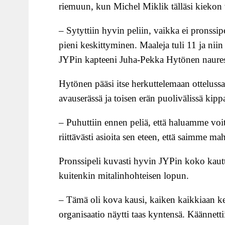
riemuun, kun Michel Miklik tälläsi kieko
– Sytyttiin hyvin peliin, vaikka ei pronssip
pieni keskittyminen. Maaleja tuli 11 ja nii
JYPin kapteeni Juha-Pekka Hytönen naures
Hytönen pääsi itse herkuttelemaan otteluss
avauserässä ja toisen erän puolivälissä kipp
– Puhuttiin ennen peliä, että haluamme voit
riittävästi asioita sen eteen, että saimme m
Pronssipeli kuvasti hyvin JYPin koko kautt
kuitenkin mitalinhohteisen lopun.
– Tämä oli kova kausi, kaiken kaikkiaan keh
organisaatio näytti taas kyntensä. Käännetti