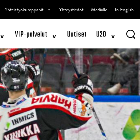
^
Yhteistyökumppanit
Yhteystiedot
Medialle
In English
^
^
^
VIP-palvelut
Uutiset
U20