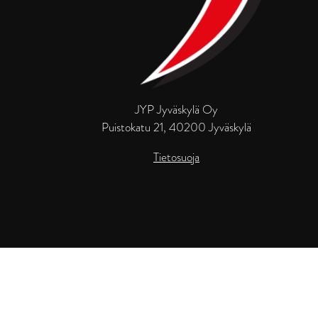
JYP Jyväskylä Oy
Puistokatu 21, 40200 Jyväskylä
Tietosuoja