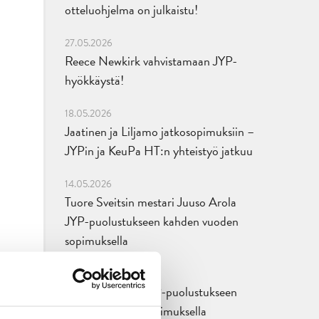
otteluohjelma on julkaistu!
27.05.2026
Reece Newkirk vahvistamaan JYP-
hyökkäystä!
18.05.2026
Jaatinen ja Liljamo jatkosopimuksiin –
JYPin ja KeuPa HT:n yhteistyö jatkuu
14.05.2026
Tuore Sveitsin mestari Juuso Arola
JYP-puolustukseen kahden vuoden
sopimuksella
12.05.2026
Veeti Väisänen JYP-puolustukseen
kahden vuoden sopimuksella