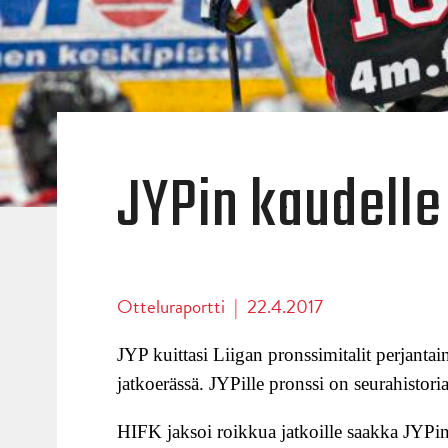
JYPin kaudelle
Otteluraportti
|
22.4.2017
JYP kuittasi Liigan pronssimitalit perjanta
jatkoerässä. JYPille pronssi on seurahistoria
HIFK jaksoi roikkua jatkoille saakka JYPin 