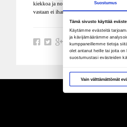
Suostumus
kiekkoa ja noustiin kotietuun kiinni. Ker
vastaan ei ihan riittänyt. Ehkä saatiin sitä
Tämä sivusto käyttää eväste
Käytämme evästeitä tarjoama
ja kävijämäärämme analysoim
kumppaneillemme tietoja siitä
olet antanut heille tai joita 
suostumustasi evästeiden k
Vain välttämättömät ev