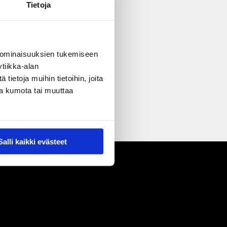
Tietoja
 ominaisuuksien tukemiseen
tiikka-alan
ietoja muihin tietoihin, joita
nsa kumota tai muuttaa
Salli kaikki evästeet