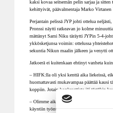
kaksi kovaa seitsemän pelin sarjaa ja sitten 
kehittyivät, päävalmentaja Marko Virtanen 
Perjantain pelissä JYP johti ottelua neljä
Pronssi näytti ratkeavan jo kolme minuuttia
mättänyt Sami Niku täräytti JYPin 5-4-joht
ykkösketjunsa voimin: ottelussa yhteisteho
sekuntia Nikun maalin jälkeen ja venytti ott
Jatkoerä ei kuitenkaan ehtinyt vanheta kuin
– HIFK:lla oli yksi kenttä aika liekeissä, ei
huomattavasti mukavampaa päättää kausi täll
koppiin. Jotain konkreettista jäi tästäkin k
– Olimme aika syvällä syksyllä, mutta oli
käyntiin työnteon kautta. Jätkät olivat sitou