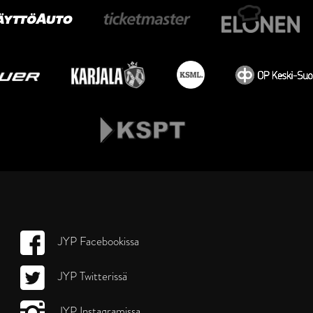
JYP Facebookissa
JYP Twitterissä
JYP Instagramissa