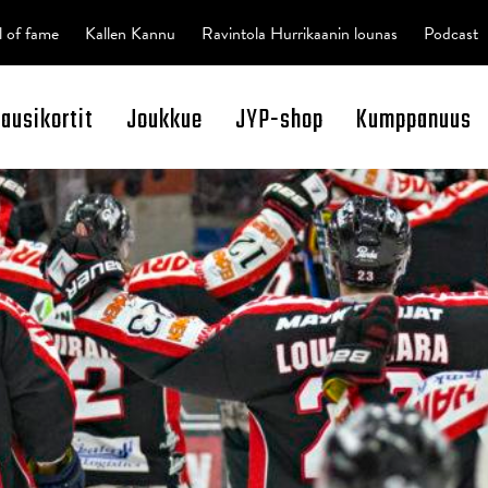
l of fame
Kallen Kannu
Ravintola Hurrikaanin lounas
Podcast
kausikortit
Joukkue
JYP-shop
Kumppanuus