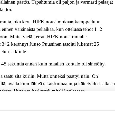
tällainen päätös. Tapahtumia oli paljon ja varmasti pelaajat
kertoi.
sti, mutta joka kerta HIFK nousi mukaan kamppailuun.
 ennen varsinaista peliaikaa, kun ottelussa tehot 1+2
oon. Mutta vielä kerran HIFK nousi rinnalle
t 3+2 kerännyt Juuso Puustinen tasoitti lukemat 25
elun jatkoille.
 45 sekuntia ennen kuin mitalien kohtalo oli sinetöity.
kä saatu sitä kuriin. Mutta onneksi päättyi näin. On
ä tavalla kuin lähteä takaiskumaalin ja kättelyiden jälkeen
audesta, Hytönen herkutteli mitali kaulassaan.
mme sitkeä porukka ja uskoimme siihen, että homma lähtee
tuneita, ja sitä muutos vaatii. Keväällä pelattiin hyvää