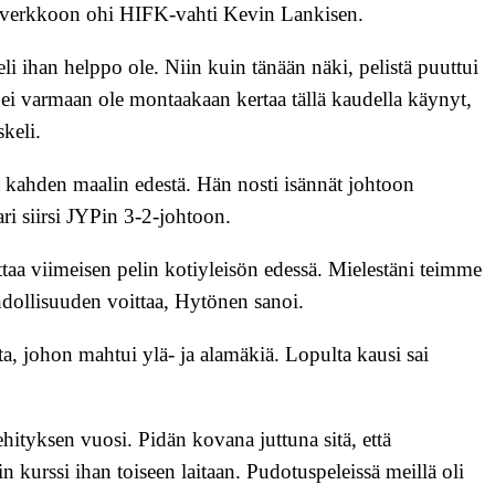
n verkkoon ohi HIFK-vahti Kevin Lankisen.
eli ihan helppo ole. Niin kuin tänään näki, pelistä puuttui
n ei varmaan ole montaakaan kertaa tällä kaudella käynyt,
keli.
a kahden maalin edestä. Hän nosti isännät johtoon
ari siirsi JYPin 3-2-johtoon.
taa viimeisen pelin kotiyleisön edessä. Mielestäni teimme
ahdollisuuden voittaa, Hytönen sanoi.
a, johon mahtui ylä- ja alamäkiä. Lopulta kausi sai
ityksen vuosi. Pidän kovana juttuna sitä, että
in kurssi ihan toiseen laitaan. Pudotuspeleissä meillä oli