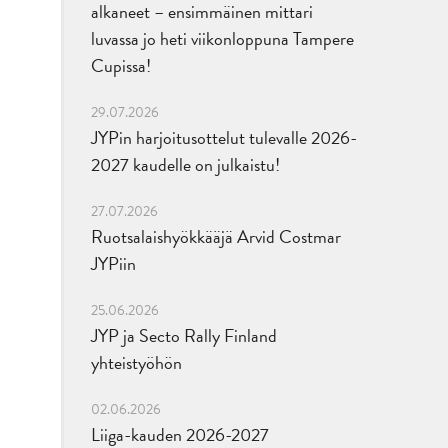
alkaneet – ensimmäinen mittari
luvassa jo heti viikonloppuna Tampere
Cupissa!
29.07.2026
JYPin harjoitusottelut tulevalle 2026-
2027 kaudelle on julkaistu!
27.07.2026
Ruotsalaishyökkääjä Arvid Costmar
JYPiin
25.06.2026
JYP ja Secto Rally Finland
yhteistyöhön
02.06.2026
Liiga-kauden 2026-2027