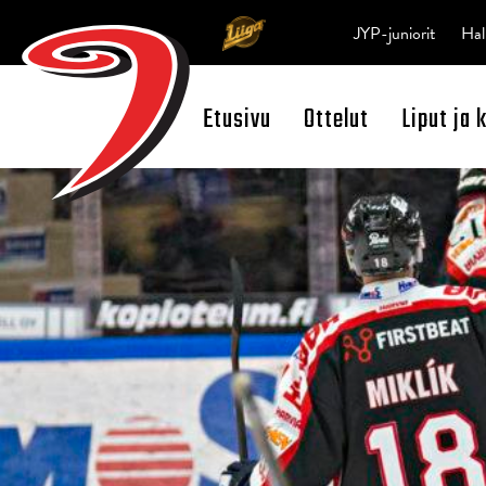
JYP-juniorit
Hal
Etusivu
Ottelut
Liput ja 
Open Search