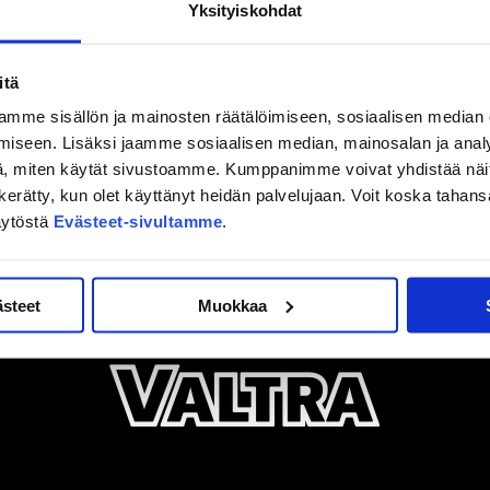
Yksityiskohdat
ho-sarjasta pystyimme kampeamaan jatkoon, mutta KalPaa
, mitä ansaittiin, Hytönen summasi kauden.
itä
mme sisällön ja mainosten räätälöimiseen, sosiaalisen median
iseen. Lisäksi jaamme sosiaalisen median, mainosalan ja analy
, miten käytät sivustoamme. Kumppanimme voivat yhdistää näitä t
on kerätty, kun olet käyttänyt heidän palvelujaan. Voit koska taha
äytöstä
Evästeet-sivultamme
.
ästeet
Muokkaa