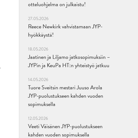
otteluohjelma on julkaistu!
27.05.2026
Reece Newkirk vahvistamaan JYP-
hyökkäystä!
18.05.2026
Jaatinen ja Liljamo jatkosopimuksiin –
JYPin ja KeuPa HT:n yhteistyö jatkuu
P
14.05.2026
Tuore Sveitsin mestari Juuso Arola
JYP-puolustukseen kahden vuoden
sopimuksella
12.05.2026
Veeti Väisänen JYP-puolustukseen
kahden vuoden sopimuksella