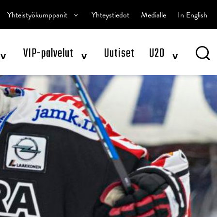
^
Yhteistyökumppanit
Yhteystiedot
Medialle
In English
^
^
^
VIP-palvelut
Uutiset
U20