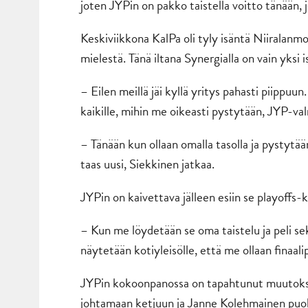
joten JYPin on pakko taistella voitto tänään,
Keskiviikkona KalPa oli tyly isäntä Niiralanm
mielestä. Tänä iltana Synergialla on vain yksi 
– Eilen meillä jäi kyllä yritys pahasti piippuu
kaikille, mihin me oikeasti pystytään, JYP-
– Tänään kun ollaan omalla tasolla ja pystytä
taas uusi, Siekkinen jatkaa.
JYPin on kaivettava jälleen esiin se playoffs-k
– Kun me löydetään se oma taistelu ja peli se
näytetään kotiyleisölle, että me ollaan finaal
JYPin kokoonpanossa on tapahtunut muutoksia
johtamaan ketjuun ja Janne Kolehmainen puol