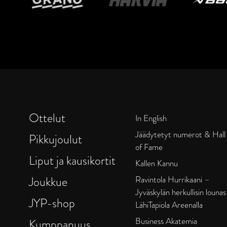
Ottelut
In English
Jäädytetyt numerot & Hall
Pikkujoulut
of Fame
Liput ja kausikortit
Kallen Kannu
Joukkue
Ravintola Hurrikaani –
Jyväskylän herkullisin lounas
JYP-shop
LähiTapiola Areenalla
Business Akatemia
Kumppanuus