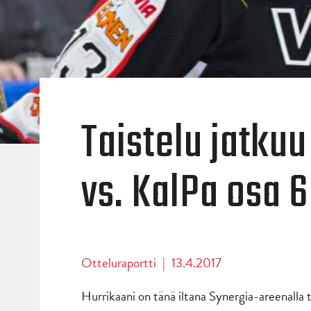
Taistelu jatkuu
vs. KalPa osa 6
Otteluraportti
|
13.4.2017
Hurrikaani on tänä iltana Synergia-areenalla t