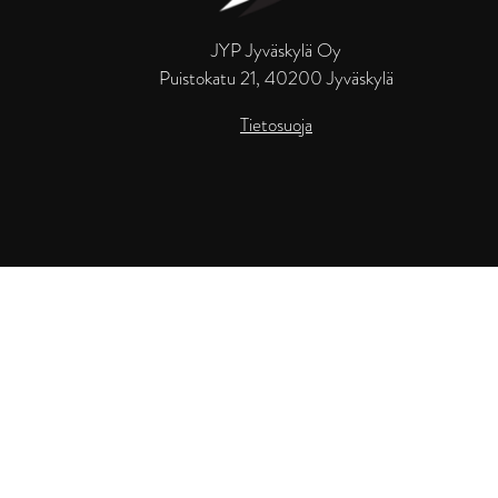
JYP Jyväskylä Oy
Puistokatu 21, 40200 Jyväskylä
Tietosuoja