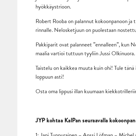
hyökkäystrioon.
Robert Rooba on palannut kokoonpanoon ja t
rinnalle. Nelosketjuun on puolestaan nostettu 
Pakkiparit ovat palanneet ”ennalleen”, kun N
maalia vartioi tuttuun tyyliin Jussi Olkinuora.
Taistelu on kaikkea muuta kuin ohi! Tule tänä 
loppuun asti!
Osta oma lippusi illan kuumaan kiekkotrilleri
JYP kohtaa KalPan seuraavalla kokoonpano
1: Jani Tuppurainen – Anssi Löfman – Michel 