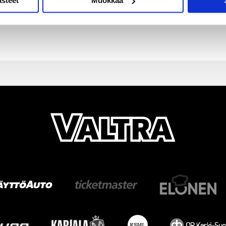
ästeet
Muokkaa