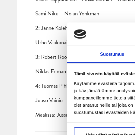
Sami Niku – Nolan Yonkman
2: Janne Kolehmainen – Juha-Pekka Hytönen
Urho Vaakanainen – Mikko Kalteva
Suostumus
3: Robert Rooba – Antti Suomela – Joonas 
Niklas Friman – Mikko Kuukka
Tämä sivusto käyttää eväste
Käytämme evästeitä tarjoama
4: Tuomas Pihlman – Henri Kanninen – Joel
ja kävijämäärämme analysoim
kumppaneillemme tietoja siitä
Juuso Vainio
olet antanut heille tai joita 
suostumustasi evästeiden k
Maalissa: Jussi Olkinuora (Pekka Tuokkola)