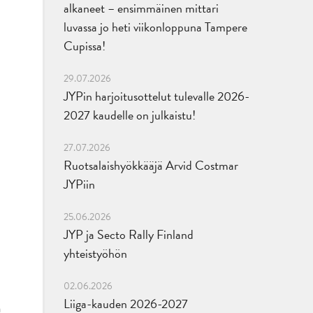
alkaneet – ensimmäinen mittari
luvassa jo heti viikonloppuna Tampere
Cupissa!
29.07.2026
JYPin harjoitusottelut tulevalle 2026-
2027 kaudelle on julkaistu!
27.07.2026
Ruotsalaishyökkääjä Arvid Costmar
JYPiin
25.06.2026
JYP ja Secto Rally Finland
yhteistyöhön
02.06.2026
Liiga-kauden 2026-2027
n