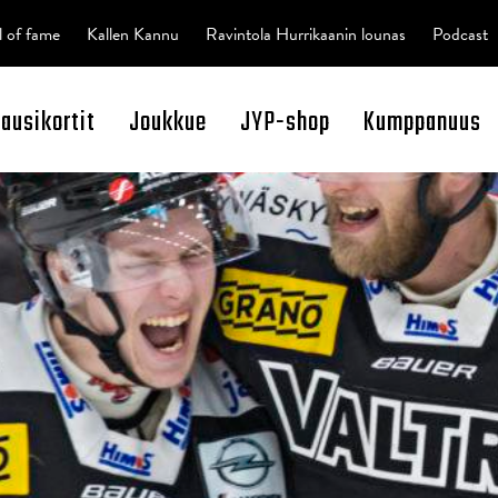
l of fame
Kallen Kannu
Ravintola Hurrikaanin lounas
Podcast
kausikortit
Joukkue
JYP-shop
Kumppanuus