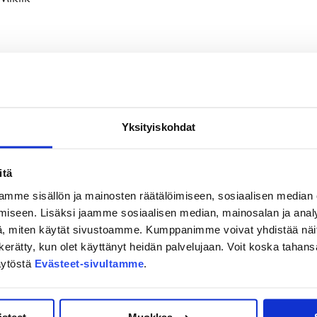
 – Janne Tavi
Yksityiskohdat
Nättinen
itä
mme sisällön ja mainosten räätälöimiseen, sosiaalisen median
 Sund
iseen. Lisäksi jaamme sosiaalisen median, mainosalan ja analy
, miten käytät sivustoamme. Kumppanimme voivat yhdistää näitä t
on kerätty, kun olet käyttänyt heidän palvelujaan. Voit koska taha
äytöstä
Evästeet-sivultamme
.