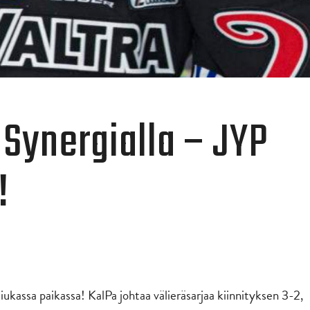
 Synergialla – JYP
!
iukassa paikassa! KalPa johtaa välieräsarjaa kiinnityksen 3-2,