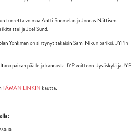
uo tuoretta voimaa Antti Suomelan ja Joonas Nättisen
ikitaistelija Joel Sund.
olan Yonkman on siirtynyt takaisin Sami Nikun pariksi. JYPin
iltana paikan päälle ja kannusta JYP voittoon. Jyväskylä ja JY
in
TÄMÄN LINKIN
kautta.
lla:
Miklik