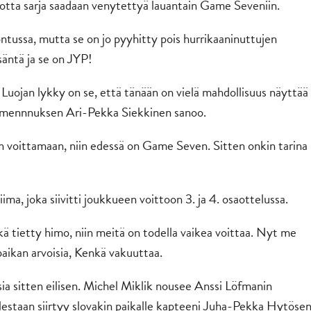
 jotta sarja saadaan venytettyä lauantain Game Seveniin.
ontussa, mutta se on jo pyyhitty pois hurrikaaninuttujen
isäntä ja se on JYP!
n. Luojan lykky on se, että tänään on vielä mahdollisuus näyttää
valmennnuksen Ari-Pekka Siekkinen sanoo.
än voittamaan, niin edessä on Game Seven. Sitten onkin tarina
iima, joka siivitti joukkueen voittoon 3. ja 4. osaottelussa.
kä tietty himo, niin meitä on todella vaikea voittaa. Nyt me
ipaikan arvoisia, Kenkä vakuuttaa.
 sitten eilisen. Michel Miklik nousee Anssi Löfmanin
estaan siirtyy slovakin paikalle kapteeni Juha-Pekka Hytöse