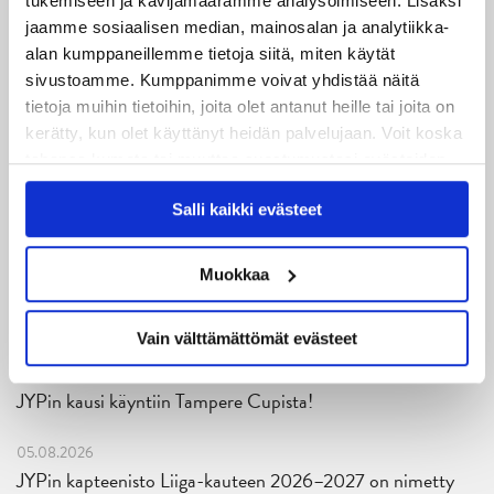
tukemiseen ja kävijämäärämme analysoimiseen. Lisäksi
Pallokerho. Pistetään mökki täyteen ja huudetaan
jaamme sosiaalisen median, mainosalan ja analytiikka-
yhdessä JYP voittoon! Osta lippusi
TÄMÄN
alan kumppaneillemme tietoja siitä, miten käytät
sivustoamme. Kumppanimme voivat yhdistää näitä
LINKIN
kautta.
tietoja muihin tietoihin, joita olet antanut heille tai joita on
kerätty, kun olet käyttänyt heidän palvelujaan. Voit koska
tahansa kumota tai muuttaa suostumustasi evästeiden
käytöstä
Evästeet-sivultamme
.
Salli kaikki evästeet
Muokkaa
Uusimmat
Vain välttämättömät evästeet
06.08.2026
JYPin kausi käyntiin Tampere Cupista!
05.08.2026
JYPin kapteenisto Liiga-kauteen 2026–2027 on nimetty