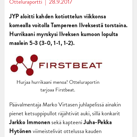
Otteluraportti
|
28.9.2017
JYP aloitti kahden kotiottelun viikkonsa
komealla voitolla Tampereen Ilveksestä torstaina.
Hurrikaani myrskysi Ilveksen kumoon lopulta
maalein 5-3 (3-0, 1-1, 1-2).
Hurjaa hurrikaani menoa! Otteluraportin
tarjoaa Firstbeat.
Päävalmentaja Marko Virtasen juhlapelissä ainakin
pienet ketsuppipullot räjähtivät auki, sillä konkarit
sekä kapteeni
Jarkko Immonen
Juha-Pekka
viimeistelivät ottelussa kauden
Hytönen