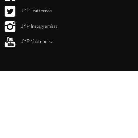
JYP Twitterissä
JYP Instagramissa
JYP Youtubessa