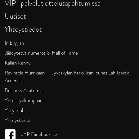
VIP -palvelut ottelutapahtumissa
Uutiset
Yhteystiedot
In English
Jäädytetyt numerot & Hall of Fame
Kallen Kannu
Ravintola Hurrikaani – Jyväskylän herkullisin lounas LähiTapiola
Areenalla
Business Akatemia
Yhteistyökumppanit
Yritysklubi
Yhteystiedot
JYP Facebookissa