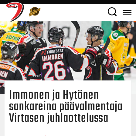
Immonen ja Hytönen
sankareina päävalmentaja
Virtasen juhlaottelussa