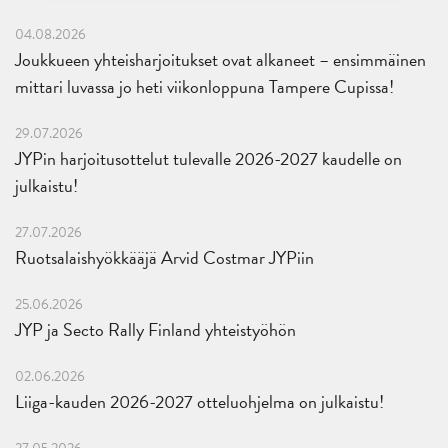
04.08.2026
Joukkueen yhteisharjoitukset ovat alkaneet – ensimmäinen
mittari luvassa jo heti viikonloppuna Tampere Cupissa!
29.07.2026
JYPin harjoitusottelut tulevalle 2026-2027 kaudelle on
julkaistu!
27.07.2026
Ruotsalaishyökkääjä Arvid Costmar JYPiin
25.06.2026
JYP ja Secto Rally Finland yhteistyöhön
02.06.2026
Liiga-kauden 2026-2027 otteluohjelma on julkaistu!