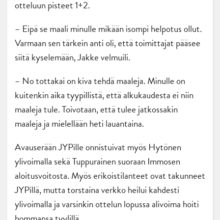
otteluun pisteet 1+2.
– Eipä se maali minulle mikään isompi helpotus ollut.
Varmaan sen tärkein anti oli, että toimittajat pääsee
siitä kyselemään, Jakke velmuili.
– No tottakai on kiva tehdä maaleja. Minulle on
kuitenkin aika tyypillistä, että alkukaudesta ei niin
maaleja tule. Toivotaan, että tulee jatkossakin
maaleja ja mielellään heti lauantaina.
Avauserään JYPille onnistuivat myös Hytönen
ylivoimalla sekä Tuppurainen suoraan Immosen
aloitusvoitosta. Myös erikoistilanteet ovat takunneet
JYPillä, mutta torstaina verkko heilui kahdesti
ylivoimalla ja varsinkin ottelun lopussa alivoima hoiti
hommansa tyylillä.