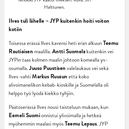
Halttunen.
Ilves tuli lähelle – JYP kuitenkin hoiti voiton
kotiin
Toisessa erässä Ilves kavensi heti erän alkuun
Teemu
maalilla.
kuitenkin vei
Rautiaisen
Antti Suomela
JYPin taas kolmen maalin johtoon komealla yv-
osumalla.
valelaukaus vei sekä
Juuso Puustisen
Ilves-vahti
että koko
Markus Ruusun
alivoimanelikon kebab-kioskille ja Suomelalla oli
helppo työ lyödä kiekko tyhjiin.
Päätöserässä Ilves nousi taisteluun mukaan, kun
onnistui ylivoimalla ja hetkeä
Eemeli Suomi
myöhemmin maalasi myös
. JYP
Teemu Lepaus