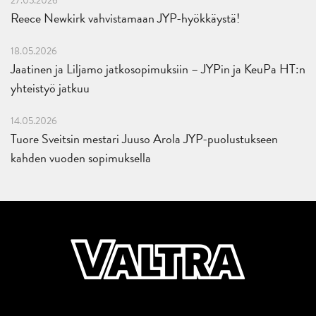
27.05.2026
Reece Newkirk vahvistamaan JYP-hyökkäystä!
18.05.2026
Jaatinen ja Liljamo jatkosopimuksiin – JYPin ja KeuPa HT:n
yhteistyö jatkuu
14.05.2026
Tuore Sveitsin mestari Juuso Arola JYP-puolustukseen
kahden vuoden sopimuksella