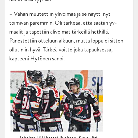
– Vähän muutettiin ylivoimaa ja se näytti nyt
toimivan paremmin. Oli tärkeää, että saatiin yv-
maalit ja tapettiin alivoimat tärkeillä hetkillä.
Panostettiin otteluun alkuun, mutta loppu ei sitten
ollut niin hyvä. Tärkeä voitto joka tapauksessa,
kapteeni Hytönen sanoi.
Tehokas JYP kaatoi Ilveksen. Kuva: Jiri