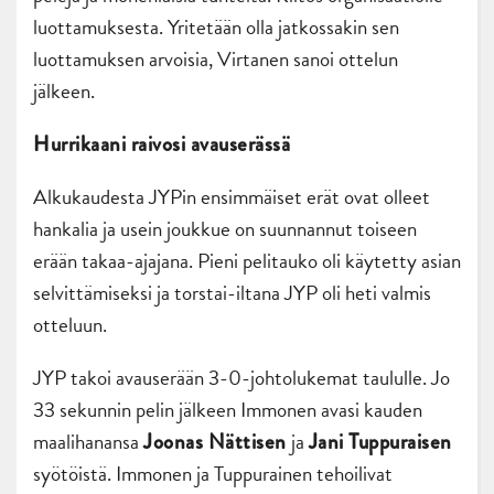
luottamuksesta. Yritetään olla jatkossakin sen
luottamuksen arvoisia, Virtanen sanoi ottelun
jälkeen.
Hurrikaani raivosi avauserässä
Alkukaudesta JYPin ensimmäiset erät ovat olleet
hankalia ja usein joukkue on suunnannut toiseen
erään takaa-ajajana. Pieni pelitauko oli käytetty asian
selvittämiseksi ja torstai-iltana JYP oli heti valmis
otteluun.
JYP takoi avauserään 3-0-johtolukemat taululle. Jo
33 sekunnin pelin jälkeen Immonen avasi kauden
maalihanansa
ja
Joonas Nättisen
Jani Tuppuraisen
syötöistä. Immonen ja Tuppurainen tehoilivat