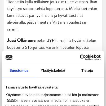
Tiedettiin kyllä millainen joukkue tulee vastaan. Ihan
täysi työ saatiin tehdä loppuun asti. Mieltä tietenkin
lämmittävät pari yv-maalia ja hyvät taistelut
alivoimalla, päävalmentaja Virtanen puolestaan
sanaili.
pelasi JYPin maalilla hyvän ottelun
Jussi Olkinuora
kopaten 26 torjuntaa. Varsinkin ottelun lopussa
Sonni-Jussi otti tärkeitä torjuntoja, kun Ilves haki
tasoitusta ilman maalivahtia.
Suostumus
Yksityiskohdat
Tietoja
Voittonsa myötä Hurrikaani jatkaa sarjataulukossa
toisella tilalla vain pisteen päässä sarjakärki Turun
Palloseurasta.
Tämä sivusto käyttää evästeitä
Käytämme evästeitä tarjoamamme sisällön ja mainosten
Lisää JYP-herkku on luvassa jo lauantaina, kun
räätälöimiseen, sosiaalisen median ominaisuuksien
LähiTapiola Areenalle saapuu Hämeenlinnan