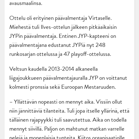
avausmaalinsa.
Ottelu oli erityinen päävalmentaja Virtaselle.
Miehestä tuli Ilves-ottelun jälkeen pitkäaikaisin
JYPin päävalmentaja. Entinen JYP-kapteeni on
päävalmentajana edustanut JYPiä nyt 248
runkosarjan ottelussa ja 47 playoff-ottelussa.
Veltsun kaudella 2013-2014 alkaneella
liigajoukkueen päävalmentajauralla JYP on voittanut
kolmesti pronssia sekä Euroopan Mestaruuden.
– Yllättävän nopeasti on mennyt aika. Vissiin ollut
niin jännittäviä tilanteita. Tuli jopa itselle yllärinä, että
tälläinen rajapyykki tuli saavutettua. Aika on todella
mennyt siivillä. Paljon on mahtunut matkan varrelle
pelejä ja monenlaisia tunteita. Kiitos organisaatiolle