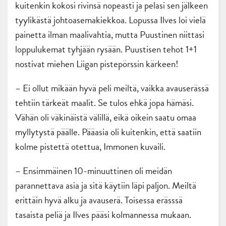
kuitenkin kokosi rivinsä nopeasti ja pelasi sen jälkeen
tyylikästä johtoasemakiekkoa. Lopussa Ilves loi vielä
painetta ilman maalivahtia, mutta Puustinen niittasi
loppulukemat tyhjään rysään. Puustisen tehot 1+1
nostivat miehen Liigan pistepörssin kärkeen!
– Ei ollut mikään hyvä peli meiltä, vaikka avauserässä
tehtiin tärkeät maalit. Se tulos ehkä jopa hämäsi.
Vähän oli väkinäistä välillä, eikä oikein saatu omaa
myllytystä päälle. Pääasia oli kuitenkin, että saatiin
kolme pistettä otettua, Immonen kuvaili.
– Ensimmäinen 10-minuuttinen oli meidän
parannettava asia ja sitä käytiin läpi paljon. Meiltä
erittäin hyvä alku ja avauserä. Toisessa erässsä
tasaista peliä ja Ilves pääsi kolmannessa mukaan.