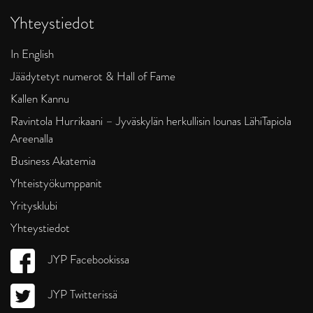
Yhteystiedot
In English
Jäädytetyt numerot & Hall of Fame
Kallen Kannu
Ravintola Hurrikaani – Jyväskylän herkullisin lounas LähiTapiola
Areenalla
Business Akatemia
Yhteistyökumppanit
Yritysklubi
Yhteystiedot
JYP Facebookissa
JYP Twitterissä