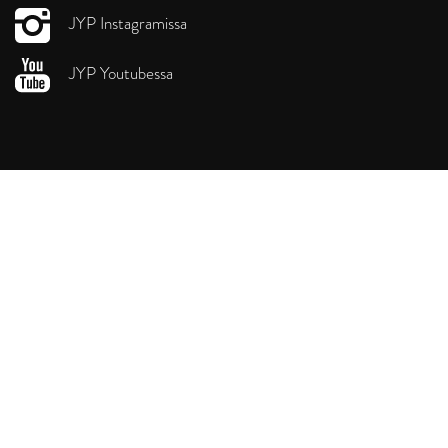
JYP Instagramissa
JYP Youtubessa