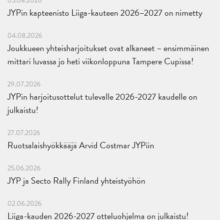
05.08.2026
JYPin kapteenisto Liiga-kauteen 2026–2027 on nimetty
04.08.2026
Joukkueen yhteisharjoitukset ovat alkaneet – ensimmäinen
mittari luvassa jo heti viikonloppuna Tampere Cupissa!
29.07.2026
JYPin harjoitusottelut tulevalle 2026-2027 kaudelle on
julkaistu!
27.07.2026
Ruotsalaishyökkääjä Arvid Costmar JYPiin
25.06.2026
JYP ja Secto Rally Finland yhteistyöhön
02.06.2026
Liiga-kauden 2026-2027 otteluohjelma on julkaistu!