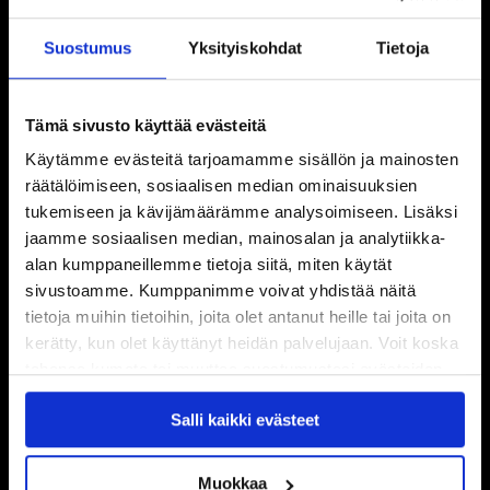
Suostumus
Yksityiskohdat
Tietoja
Tämä sivusto käyttää evästeitä
Käytämme evästeitä tarjoamamme sisällön ja mainosten
räätälöimiseen, sosiaalisen median ominaisuuksien
tukemiseen ja kävijämäärämme analysoimiseen. Lisäksi
jaamme sosiaalisen median, mainosalan ja analytiikka-
alan kumppaneillemme tietoja siitä, miten käytät
sivustoamme. Kumppanimme voivat yhdistää näitä
tietoja muihin tietoihin, joita olet antanut heille tai joita on
kerätty, kun olet käyttänyt heidän palvelujaan. Voit koska
tahansa kumota tai muuttaa suostumustasi evästeiden
käytöstä
Evästeet-sivultamme
.
Salli kaikki evästeet
Muokkaa