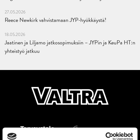
27.05.2026
Reece Newkirk vahvistamaan JYP-hyökkäystä!
18.05.2026
Jaatinen ja Liljamo jatkosopimuksiin – JYPin ja KeuPa HT:n
yhteistyö jatkuu