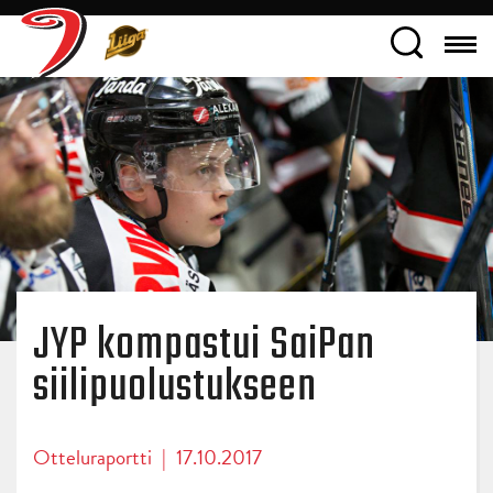
JYP kompastui SaiPan
siilipuolustukseen
Otteluraportti
|
17.10.2017