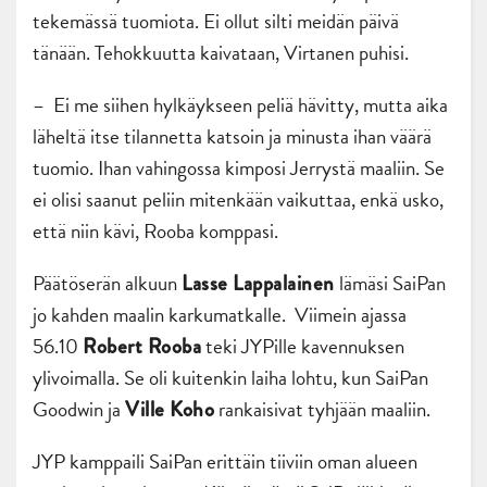
tekemässä tuomiota. Ei ollut silti meidän päivä
tänään. Tehokkuutta kaivataan, Virtanen puhisi.
– Ei me siihen hylkäykseen peliä hävitty, mutta aika
läheltä itse tilannetta katsoin ja minusta ihan väärä
tuomio. Ihan vahingossa kimposi Jerrystä maaliin. Se
ei olisi saanut peliin mitenkään vaikuttaa, enkä usko,
että niin kävi, Rooba komppasi.
Päätöserän alkuun
lämäsi SaiPan
Lasse Lappalainen
jo kahden maalin karkumatkalle. Viimein ajassa
56.10
teki JYPille kavennuksen
Robert Rooba
ylivoimalla. Se oli kuitenkin laiha lohtu, kun SaiPan
Goodwin ja
rankaisivat tyhjään maaliin.
Ville Koho
JYP kamppaili SaiPan erittäin tiiviin oman alueen