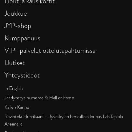
Liput ja kausikortit
Joukkue
JYP-shop
Kumppanuus
VIP -palvelut ottelutapahtumissa
Uutiset
Yhteystiedot
In English
Jäädytetyt numerot & Hall of Fame
Kallen Kannu
Ravintola Hurrikaani – Jyväskylän herkullisin lounas LähiTapiola
Areenalla