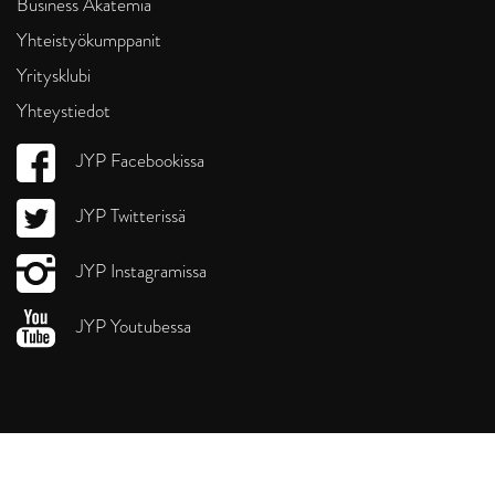
Business Akatemia
Yhteistyökumppanit
Yritysklubi
Yhteystiedot
JYP Facebookissa
JYP Twitterissä
JYP Instagramissa
JYP Youtubessa