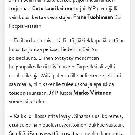
torjunnat.
torjui JYPin veräjällä
Eetu Laurikainen
vain kuusi kertaa vastustajan
35
Frans Tuohimaan
koppia vastaan.
– En ihan heti muista tälläistä jääkiekkopeliä, että on
kuusi torjuntaa pelissä. Tiedettiin SaiPan
pelisapluuna. Ei ihan pystytty menemään
huippupaikoille riittävän usein. Tarpeeksi oli kyllä
maalipaikkoja. Mitä pidemmälle peli etenee, että ei
saa maalia, niin kaverille tulee uskoa ja epäuskoa
toiseen suuntaan, JYP-luotsi
Marko Virtanen
summasi ottelun.
– Kaikki oli liossa mitä löytyi. Sinänsä uusi kokemus,
että tulee näin puolustusvoittoinen joukkue vastaan.
Se oli SaiPan hyvyyttä ja osaltaan meidän huonoutta,