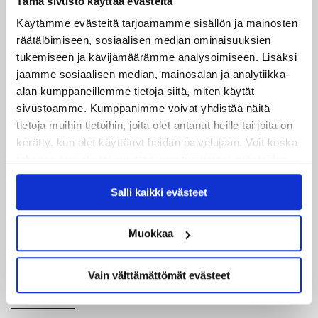
Tämä sivusto käyttää evästeitä
tarjouksia.
Kaveripaketilla
saat 40 euron hintaan
Käytämme evästeitä tarjoamamme sisällön ja mainosten
neljä istumapaikkalippua.
Perhecombo
puolestaan
räätälöimiseen, sosiaalisen median ominaisuuksien
tarjoaa sinulle istumapaikkalipun sekä hodarin, limun
tukemiseen ja kävijämäärämme analysoimiseen. Lisäksi
ja popparit kioskilta. Combossa hinta 15€/hlö.
jaamme sosiaalisen median, mainosalan ja analytiikka-
alan kumppaneillemme tietoja siitä, miten käytät
Ostettava vähintään 3 lippua (1 aikuinen ja 2 alle 13v.
sivustoamme. Kumppanimme voivat yhdistää näitä
lasta).
tietoja muihin tietoihin, joita olet antanut heille tai joita on
kerätty, kun olet käyttänyt heidän palvelujaan. Voit koska
Osta omat lippusi
TÄMÄN LINKIN
kautta.
tahansa kumota tai muuttaa suostumustasi evästeiden
käytöstä
Evästeet-sivultamme
.
Salli kaikki evästeet
Muokkaa
Vain välttämättömät evästeet
Uusimmat