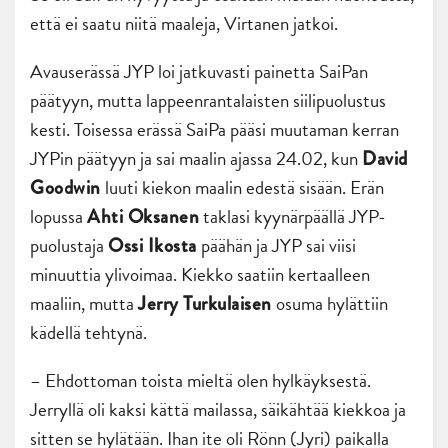
että ei saatu niitä maaleja, Virtanen jatkoi.
Avauserässä JYP loi jatkuvasti painetta SaiPan
päätyyn, mutta lappeenrantalaisten siilipuolustus
kesti. Toisessa erässä SaiPa pääsi muutaman kerran
JYPin päätyyn ja sai maalin ajassa 24.02, kun
David
luuti kiekon maalin edestä sisään. Erän
Goodwin
lopussa
taklasi kyynärpäällä JYP-
Ahti Oksanen
puolustaja
päähän ja JYP sai viisi
Ossi Ikosta
minuuttia ylivoimaa. Kiekko saatiin kertaalleen
maaliin, mutta
osuma hylättiin
Jerry Turkulaisen
kädellä tehtynä.
– Ehdottoman toista mieltä olen hylkäyksestä.
Jerryllä oli kaksi kättä mailassa, säikähtää kiekkoa ja
sitten se hylätään. Ihan ite oli Rönn (Jyri) paikalla