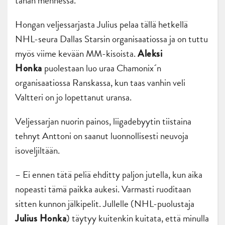
tähän mennessä.
Hongan veljessarjasta Julius pelaa tällä hetkellä
NHL-seura Dallas Starsin organisaatiossa ja on tuttu
myös viime kevään MM-kisoista.
Aleksi
puolestaan luo uraa Chamonix´n
Honka
organisaatiossa Ranskassa, kun taas vanhin veli
Valtteri on jo lopettanut uransa.
Veljessarjan nuorin painos, liigadebyytin tiistaina
tehnyt Anttoni on saanut luonnollisesti neuvoja
isoveljiltään.
– Ei ennen tätä peliä ehditty paljon jutella, kun aika
nopeasti tämä paikka aukesi. Varmasti ruoditaan
sitten kunnon jälkipelit. Jullelle (NHL-puolustaja
) täytyy kuitenkin kuitata, että minulla
Julius Honka