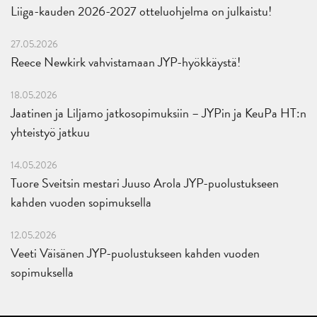
Liiga-kauden 2026-2027 otteluohjelma on julkaistu!
27.05.2026
Reece Newkirk vahvistamaan JYP-hyökkäystä!
18.05.2026
Jaatinen ja Liljamo jatkosopimuksiin – JYPin ja KeuPa HT:n
yhteistyö jatkuu
14.05.2026
Tuore Sveitsin mestari Juuso Arola JYP-puolustukseen
kahden vuoden sopimuksella
12.05.2026
Veeti Väisänen JYP-puolustukseen kahden vuoden
sopimuksella