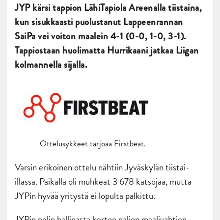
JYP kärsi tappion LähiTapiola Areenalla tiistaina,
kun sisukkaasti puolustanut Lappeenrannan
SaiPa vei voiton maalein 4-1 (0-0, 1-0, 3-1).
Tappiostaan huolimatta Hurrikaani jatkaa Liigan
kolmannella sijalla.
Ottelusykkeet tarjoaa Firstbeat.
Varsin erikoinen ottelu nähtiin Jyväskylän tiistai-
illassa. Paikalla oli muhkeat 3 678 katsojaa, mutta
JYPin hyvää yritystä ei lopulta palkittu.
JYPin pelin hallinasta kertoo paljon maalivahtien