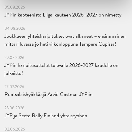
05.08.2026
JYPin kapteenisto Liiga-kauteen 2026–2027 on nimetty
04.08.2026
Joukkueen yhteisharjoitukset ovat alkaneet – ensimmäinen
mittari luvassa jo heti viikonloppuna Tampere Cupissa!
29.07.2026
JYPin harjoitusottelut tulevalle 2026-2027 kaudelle on
julkaistu!
27.07.2026
Ruotsalaishyökkääjä Arvid Costmar JYPiin
25.06.2026
JYP ja Secto Rally Finland yhteistyöhön
02.06.2026