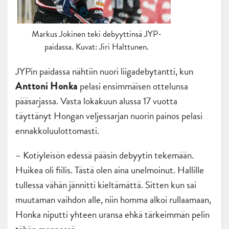
Markus Jokinen teki debyyttinsä JYP-
paidassa. Kuvat: Jiri Halttunen.
JYPin paidassa nähtiin nuori liigadebytantti, kun
pelasi ensimmäisen ottelunsa
Anttoni Honka
pääsarjassa. Vasta lokakuun alussa 17 vuotta
täyttänyt Hongan veljessarjan nuorin painos pelasi
ennakkoluulottomasti.
– Kotiyleisön edessä pääsin debyytin tekemään.
Huikea oli fiilis. Tästä olen aina unelmoinut. Hallille
tullessa vähän jännitti kieltämättä. Sitten kun sai
muutaman vaihdon alle, niin homma alkoi rullaamaan,
Honka niputti yhteen uransa ehkä tärkeimmän pelin