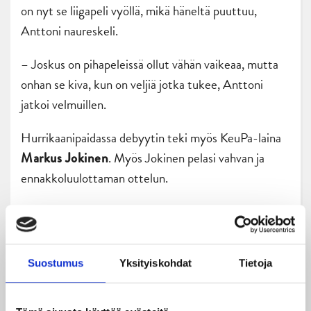
on nyt se liigapeli vyöllä, mikä häneltä puuttuu,
Anttoni naureskeli.
– Joskus on pihapeleissä ollut vähän vaikeaa, mutta
onhan se kiva, kun on veljiä jotka tukee, Anttoni
jatkoi velmuillen.
Hurrikaanipaidassa debyytin teki myös KeuPa-laina
. Myös Jokinen pelasi vahvan ja
Markus Jokinen
ennakkoluulottaman ottelun.
JYPin syyslomaviikko jatkuu perjantaina Kuopiossa
KalPan vieraana. Heti lauantaina Hurrikaani nähdään
jälleen LähiTapiola Areenalla, kun vastaan asettuu
Suostumus
Yksityiskohdat
Tietoja
Lahden Pelicans.
JYP – Pelicans -otteluun on tarjoalla mahtavia