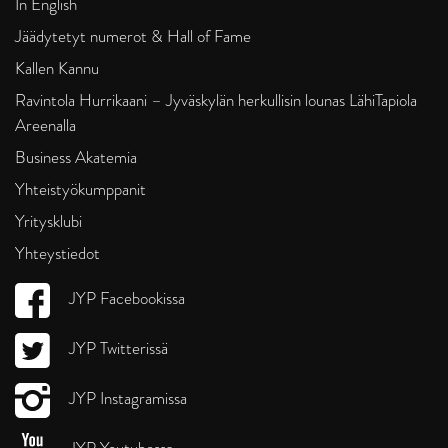
In English
Jäädytetyt numerot & Hall of Fame
Kallen Kannu
Ravintola Hurrikaani – Jyväskylän herkullisin lounas LähiTapiola
Areenalla
Business Akatemia
Yhteistyökumppanit
Yritysklubi
Yhteystiedot
JYP Facebookissa
JYP Twitterissä
JYP Instagramissa