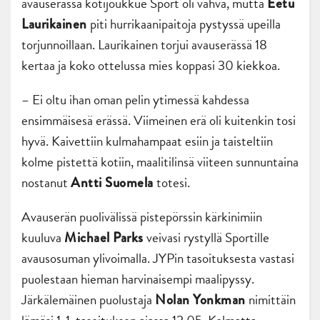
avauserässä kotijoukkue Sport oli vahva, mutta
Eetu
piti hurrikaanipaitoja pystyssä upeilla
Laurikainen
torjunnoillaan. Laurikainen torjui avauserässä 18
kertaa ja koko ottelussa mies koppasi 30 kiekkoa.
– Ei oltu ihan oman pelin ytimessä kahdessa
ensimmäisesä erässä. Viimeinen erä oli kuitenkin tosi
hyvä. Kaivettiin kulmahampaat esiin ja taisteltiin
kolme pistettä kotiin, maalitilinsä viiteen sunnuntaina
nostanut
totesi.
Antti Suomela
Avauserän puolivälissä pistepörssin kärkinimiin
kuuluva
veivasi rystyllä Sportille
Michael Parks
avausosuman ylivoimalla. JYPin tasoituksesta vastasi
puolestaan hieman harvinaisempi maalipyssy.
Järkälemäinen puolustaja
nimittäin
Nolan Yonkman