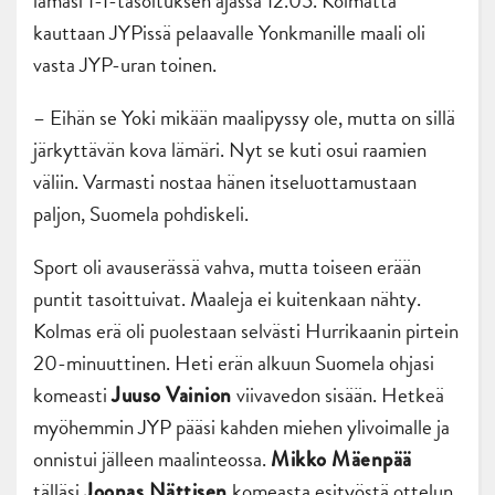
lämäsi 1-1-tasoituksen ajassa 12.05. Kolmatta
kauttaan JYPissä pelaavalle Yonkmanille maali oli
vasta JYP-uran toinen.
– Eihän se Yoki mikään maalipyssy ole, mutta on sillä
järkyttävän kova lämäri. Nyt se kuti osui raamien
väliin. Varmasti nostaa hänen itseluottamustaan
paljon, Suomela pohdiskeli.
Sport oli avauserässä vahva, mutta toiseen erään
puntit tasoittuivat. Maaleja ei kuitenkaan nähty.
Kolmas erä oli puolestaan selvästi Hurrikaanin pirtein
20-minuuttinen. Heti erän alkuun Suomela ohjasi
komeasti
viivavedon sisään. Hetkeä
Juuso Vainion
myöhemmin JYP pääsi kahden miehen ylivoimalle ja
onnistui jälleen maalinteossa.
Mikko Mäenpää
tälläsi
komeasta esityöstä ottelun
Joonas Nättisen