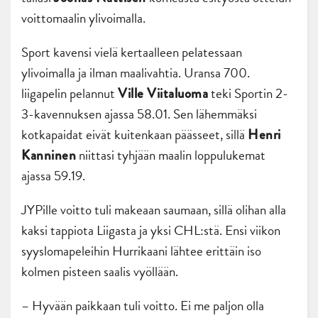
voittomaalin ylivoimalla.
Sport kavensi vielä kertaalleen pelatessaan
ylivoimalla ja ilman maalivahtia. Uransa 700.
liigapelin pelannut
teki Sportin 2-
Ville Viitaluoma
3-kavennuksen ajassa 58.01. Sen lähemmäksi
kotkapaidat eivät kuitenkaan päässeet, sillä
Henri
niittasi tyhjään maalin loppulukemat
Kanninen
ajassa 59.19.
JYPille voitto tuli makeaan saumaan, sillä olihan alla
kaksi tappiota Liigasta ja yksi CHL:stä. Ensi viikon
syyslomapeleihin Hurrikaani lähtee erittäin iso
kolmen pisteen saalis vyöllään.
– Hyvään paikkaan tuli voitto. Ei me paljon olla