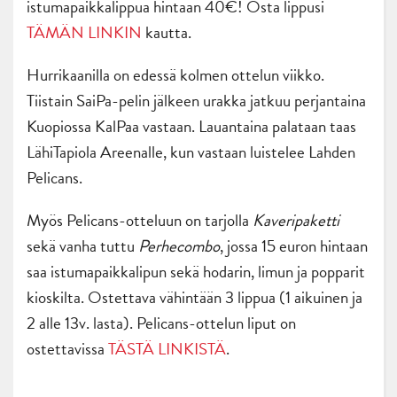
istumapaikkalippua hintaan 40€! Osta lippusi
TÄMÄN LINKIN
kautta.
Hurrikaanilla on edessä kolmen ottelun viikko.
Tiistain SaiPa-pelin jälkeen urakka jatkuu perjantaina
Kuopiossa KalPaa vastaan. Lauantaina palataan taas
LähiTapiola Areenalle, kun vastaan luistelee Lahden
Pelicans.
Myös Pelicans-otteluun on tarjolla
Kaveripaketti
sekä vanha tuttu
Perhecombo
, jossa 15 euron hintaan
saa istumapaikkalipun sekä hodarin, limun ja popparit
kioskilta. Ostettava vähintään 3 lippua (1 aikuinen ja
2 alle 13v. lasta). Pelicans-ottelun liput on
ostettavissa
TÄSTÄ LINKISTÄ
.