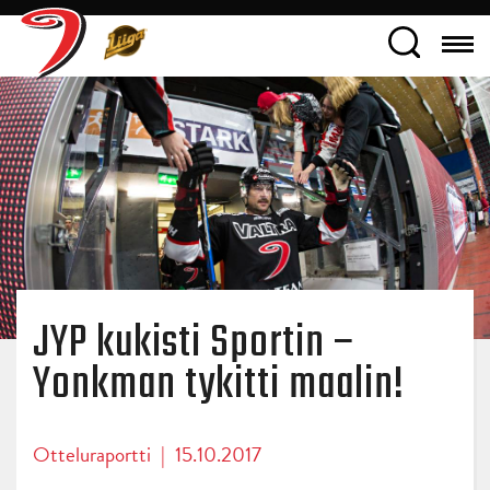
JYP kukisti Sportin –
Yonkman tykitti maalin!
Otteluraportti
|
15.10.2017