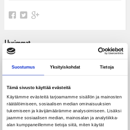
Uusimmat
06.08.2026
JYPin kausi käyntiin Tampere Cupista!
Suostumus
Yksityiskohdat
Tietoja
05.08.2026
JYPin kapteenisto Liiga-kauteen 2026–2027 on nimetty
Tämä sivusto käyttää evästeitä
Käytämme evästeitä tarjoamamme sisällön ja mainosten
04.08.2026
räätälöimiseen, sosiaalisen median ominaisuuksien
Joukkueen yhteisharjoitukset ovat alkaneet – ensimmäinen
tukemiseen ja kävijämäärämme analysoimiseen. Lisäksi
mittari luvassa jo heti viikonloppuna Tampere Cupissa!
jaamme sosiaalisen median, mainosalan ja analytiikka-
alan kumppaneillemme tietoja siitä, miten käytät
29.07.2026