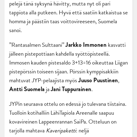
pelejä tänä syksynä hävitty, mutta nyt oli pari
tappiota alla putkeen. Hyvä että saatiin katkaistua se
homma ja päästiin taas voittovireeseen, Suomela
sanoi.
”Rantasalmen Sulttaani”
kasvatti
Jarkko Immonen
jälleen pistepottiaan kahdella syöttöpisteellä.
Immosen kauden pistesaldo 3+13=16 oikeuttaa Liigan
pistepörssin toiseen sijaan. Pörssin kymppisakkiin
mahtuvat JYP-pelaajista myös
,
Juuso Puustinen
ja
.
Antti Suomela
Jani Tuppurainen
JYPin seuraava ottelu on edessä jo tulevana tiistaina.
Tuolloin kotihalliin LähiTapiola Areenalle saapuu
kovavireinen Lappeenrannan SaiPa. Otteluun on
tarjolla mahtava
Kaveripaketti
: neljä