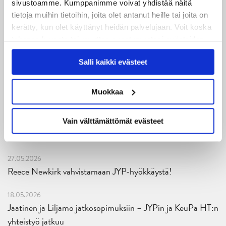
sivustoamme. Kumppanimme voivat yhdistää näitä
JYPin harjoitusottelut tulevalle 2026-2027 kaudelle on
tietoja muihin tietoihin, joita olet antanut heille tai joita on
julkaistu!
kerätty, kun olet käyttänyt heidän palvelujaan. Voit koska
tahansa kumota tai muuttaa suostumustasi evästeiden
27.07.2026
käytöstä
Evästeet-sivultamme
.
Ruotsalaishyökkääjä Arvid Costmar JYPiin
Salli kaikki evästeet
25.06.2026
Muokkaa
JYP ja Secto Rally Finland yhteistyöhön
Vain välttämättömät evästeet
02.06.2026
Liiga-kauden 2026-2027 otteluohjelma on julkaistu!
27.05.2026
Reece Newkirk vahvistamaan JYP-hyökkäystä!
18.05.2026
Jaatinen ja Liljamo jatkosopimuksiin – JYPin ja KeuPa HT:n
yhteistyö jatkuu