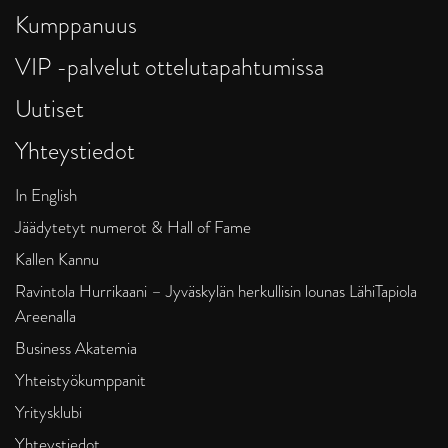
Kumppanuus
VIP -palvelut ottelutapahtumissa
Uutiset
Yhteystiedot
In English
Jäädytetyt numerot & Hall of Fame
Kallen Kannu
Ravintola Hurrikaani – Jyväskylän herkullisin lounas LähiTapiola
Areenalla
Business Akatemia
Yhteistyökumppanit
Yritysklubi
Yhteystiedot