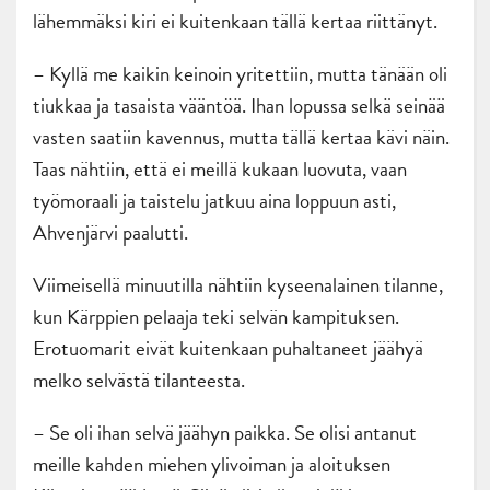
lähemmäksi kiri ei kuitenkaan tällä kertaa riittänyt.
– Kyllä me kaikin keinoin yritettiin, mutta tänään oli
tiukkaa ja tasaista vääntöä. Ihan lopussa selkä seinää
vasten saatiin kavennus, mutta tällä kertaa kävi näin.
Taas nähtiin, että ei meillä kukaan luovuta, vaan
työmoraali ja taistelu jatkuu aina loppuun asti,
Ahvenjärvi paalutti.
Viimeisellä minuutilla nähtiin kyseenalainen tilanne,
kun Kärppien pelaaja teki selvän kampituksen.
Erotuomarit eivät kuitenkaan puhaltaneet jäähyä
melko selvästä tilanteesta.
– Se oli ihan selvä jäähyn paikka. Se olisi antanut
meille kahden miehen ylivoiman ja aloituksen