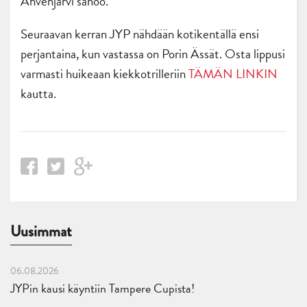
Ahvenjärvi sanoo.
Seuraavan kerran JYP nähdään kotikentällä ensi
perjantaina, kun vastassa on Porin Ässät. Osta lippusi
varmasti huikeaan kiekkotrilleriin
TÄMÄN LINKIN
kautta.
Uusimmat
06.08.2026
JYPin kausi käyntiin Tampere Cupista!