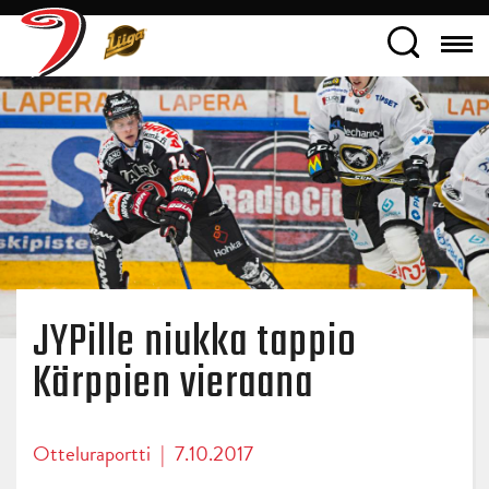
JYPille niukka tappio
Kärppien vieraana
Otteluraportti
|
7.10.2017