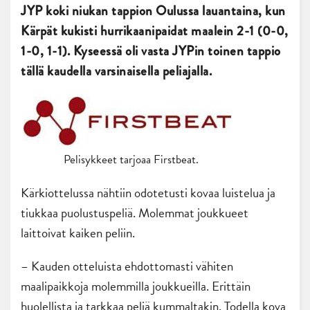
JYP koki niukan tappion Oulussa lauantaina, kun
Kärpät kukisti hurrikaanipaidat maalein 2-1 (0-0,
1-0, 1-1). Kyseessä oli vasta JYPin toinen tappio
tällä kaudella varsinaisella peliajalla.
Pelisykkeet tarjoaa Firstbeat.
Kärkiottelussa nähtiin odotetusti kovaa luistelua ja
tiukkaa puolustuspeliä. Molemmat joukkueet
laittoivat kaiken peliin.
– Kauden otteluista ehdottomasti vähiten
maalipaikkoja molemmilla joukkueilla. Erittäin
huolellista ja tarkkaa peliä kummaltakin. Todella kova