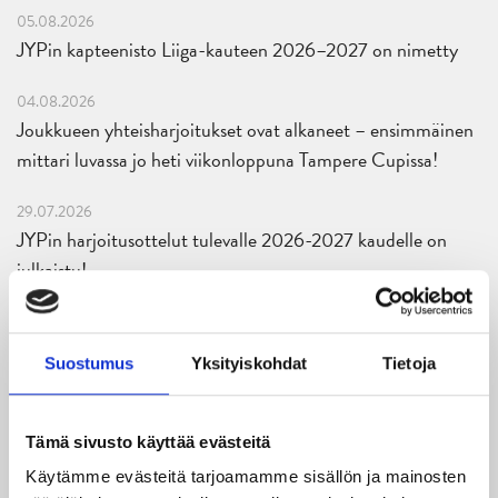
05.08.2026
JYPin kapteenisto Liiga-kauteen 2026–2027 on nimetty
04.08.2026
Joukkueen yhteisharjoitukset ovat alkaneet – ensimmäinen
mittari luvassa jo heti viikonloppuna Tampere Cupissa!
29.07.2026
JYPin harjoitusottelut tulevalle 2026-2027 kaudelle on
julkaistu!
27.07.2026
Ruotsalaishyökkääjä Arvid Costmar JYPiin
Suostumus
Yksityiskohdat
Tietoja
25.06.2026
JYP ja Secto Rally Finland yhteistyöhön
Tämä sivusto käyttää evästeitä
Käytämme evästeitä tarjoamamme sisällön ja mainosten
02.06.2026