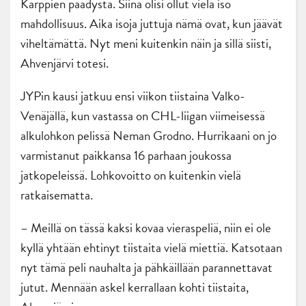
Kärppien päädystä. Siinä olisi ollut vielä iso
mahdollisuus. Aika isoja juttuja nämä ovat, kun jäävät
viheltämättä. Nyt meni kuitenkin näin ja sillä siisti,
Ahvenjärvi totesi.
JYPin kausi jatkuu ensi viikon tiistaina Valko-
Venäjällä, kun vastassa on CHL-liigan viimeisessä
alkulohkon pelissä Neman Grodno. Hurrikaani on jo
varmistanut paikkansa 16 parhaan joukossa
jatkopeleissä. Lohkovoitto on kuitenkin vielä
ratkaisematta.
– Meillä on tässä kaksi kovaa vieraspeliä, niin ei ole
kyllä yhtään ehtinyt tiistaita vielä miettiä. Katsotaan
nyt tämä peli nauhalta ja pähkäillään parannettavat
jutut. Mennään askel kerrallaan kohti tiistaita,