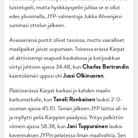
luistelupeli, mutta hyökkäyspelin juhlaa se ei ollut
edes ylivoimalla, JYP-valmentaja Jukka Ahvenjärvi
summasi ottelun jälkeen.
Avauserässä puntit olivat tasoissa, mutta vaaralliset
maalipaikat jäivät uupumaan. Toisessa erässä Kärpät
oli aktiivisempi osapuoli kaukalossa ja kotijoukkue
siirtyi johtoon ajassa 34.48, kun
Charles Bertrandin
kääntölämäri upposi ohi
.
Jussi Olkinuoran
Päätöserässä Kärpät karkasi jo kahden maalin
karkumatkalle, kun
laukoi 2-0-
Taneli Ronkainen
osuman ajassa 45.10. Tämän jälkeen JYP laittoi all-in
ja myllytti peliä Kärppien päädyssä. Yritys palkittiin
viimein ajassa 58.38, kun
laukoi
Jani Tuppurainen
kavennuksen JYPin pelatessa ilman maalivahtia. Sen