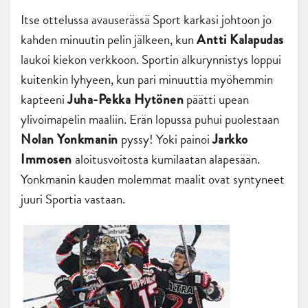
Itse ottelussa avauserässä Sport karkasi johtoon jo
kahden minuutin pelin jälkeen, kun
Antti Kalapudas
laukoi kiekon verkkoon. Sportin alkurynnistys loppui
kuitenkin lyhyeen, kun pari minuuttia myöhemmin
kapteeni
päätti upean
Juha-Pekka Hytönen
ylivoimapelin maaliin. Erän lopussa puhui puolestaan
pyssy! Yoki painoi
Nolan Yonkmanin
Jarkko
aloitusvoitosta kumilaatan alapesään.
Immosen
Yonkmanin kauden molemmat maalit ovat syntyneet
juuri Sportia vastaan.