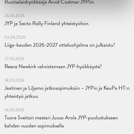
Ruotsalaishyökkääjä Arvid Costmar JYPiin
25.06.2026
JYP ja Secto Rally Finland yhteistyöhön
02.06.2026
Liiga-kauden 2026-2027 otteluohjelma on julkaistu!
27.05.2026
Reece Newkirk vahvistamaan JYP-hyökkäystä!
18.05.2026
Jaatinen ja Liljamo jatkosopimuksiin – JYPin ja KeuPa HT:n
yhteistyö jatkuu
14.05.2026
Tuore Sveitsin mestari Juuso Arola JYP-puolustukseen
kahden vuoden sopimuksella