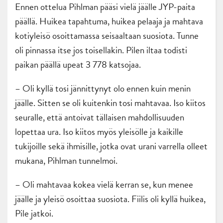
Ennen ottelua Pihlman pääsi vielä jäälle JYP-paita
päällä. Huikea tapahtuma, huikea pelaaja ja mahtava
kotiyleisö osoittamassa seisaaltaan suosiota. Tunne
oli pinnassa itse jos toisellakin. Pilen iltaa todisti
paikan päällä upeat 3 778 katsojaa.
– Oli kyllä tosi jännittynyt olo ennen kuin menin
jäälle. Sitten se oli kuitenkin tosi mahtavaa. Iso kiitos
seuralle, että antoivat tällaisen mahdollisuuden
lopettaa ura. Iso kiitos myös yleisölle ja kaikille
tukijoille sekä ihmisille, jotka ovat urani varrella olleet
mukana, Pihlman tunnelmoi.
– Oli mahtavaa kokea vielä kerran se, kun menee
jäälle ja yleisö osoittaa suosiota. Fiilis oli kyllä huikea,
Pile jatkoi.