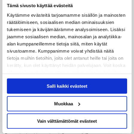
Tämä sivusto käyttää evästeitä
Uusimmat
Käytämme evästeitä tarjoamamme sisällön ja mainosten
räätälöimiseen, sosiaalisen median ominaisuuksien
06.08.2026
tukemiseen ja kävijämäärämme analysoimiseen. Lisäksi
JYPin kausi käyntiin Tampere Cupista!
jaamme sosiaalisen median, mainosalan ja analytiikka-
alan kumppaneillemme tietoja siitä, miten käytät
05.08.2026
sivustoamme. Kumppanimme voivat yhdistää näitä
JYPin kapteenisto Liiga-kauteen 2026–2027 on nimetty
tietoja muihin tietoihin, joita olet antanut heille tai joita on
kerätty, kun olet käyttänyt heidän palvelujaan. Voit koska
04.08.2026
tahansa kumota tai muuttaa suostumustasi evästeiden
Joukkueen yhteisharjoitukset ovat alkaneet – ensimmäinen
käytöstä
Evästeet-sivultamme
.
mittari luvassa jo heti viikonloppuna Tampere Cupissa!
Salli kaikki evästeet
29.07.2026
Muokkaa
JYPin harjoitusottelut tulevalle 2026-2027 kaudelle on
julkaistu!
Vain välttämättömät evästeet
27.07.2026