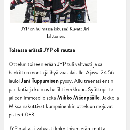
JYP on huimassa iskussa! Kuvat: Jiri
Halttunen.
Toisessa erässä JYP oli rautaa
Ottelun toiseen erään JYP tuli vahvasti ja sai
hankittua monta jäähyä vaasalaisille. Ajassa 24.56
lauloi
pyssy. Allu treenasi ensin
Jani Tuppuraisen
pari kutia ja kolmas helähti verkkoon. Syöttöpiste
jälleen Immoselle sekä
. Jakke ja
Mikko Mäenpäälle
Miksa nakuttivat kumpainenkin otteluun mojovat
pisteet 0+3.
JYP myllytti vahvasti koko toisen erän, mutta