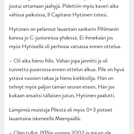
joutui ottamaan jäähyjä. Pidettiin myös kaveri aika
vähissä paikoissa, Il Capitano Hytönen totesi.
Hytönen on pelannut lauantain sankarin Pihlmanin
kanssa jo C-junioreissa yhdessä. Ei ihmekään jos
myös Hytösellä oli perhosia vatsassa ennen ottelua.
– Oli aika hieno fiilis. Vähän jopa jännitti ja oli
tunnetta puserossa ennen ottelun alkua. Pile on hyvä
ystävä vuosien takaa ja hieno kiekkoilija. Hän on
tehnyt myös paljon tämän seuran eteen. Hän jos
kukaan ansaitsi tällaisen jutun, Hytönen paalutti.
Lämpimiä muistoja Pilestä oli myös 0+3 pisteet
lauantaina iskeneellä Mäenpäällä.
– Olen tullut JYPiin vuonna 2002 ja mä en ole