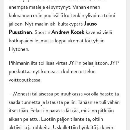
enempää maaleja ei syntynyt. Vähän ennen
kolmannen erän puoliväliä kuitenkin ylivoima toimi
jälleen. Nyt maalin iski kultakypärä
Juuso
. Sportin
kavensi vielä
Puustinen
Andrew Kozek
kotkapaidoille, mutta loppulukemat löi tyhjiin
Hytönen.
Pihlmanin ilta toi lisää virtaa JYPin pelaajistoon. JYP
porskuttaa nyt komeassa kolmen ottelun
voittoputkessa.
– Monesti tällaisessa peliruuhkassa voi olla haasteita
saada tunnetta ja latausta peliin. Tänään se tuli vähän
itsestään. Pelattiin parasta lätkää, mitä on pitkään
aikaan pelattu. Luotiin paljon tilanteita, oltiin
aktiivisia ja rohkeita. Uskallettiin hyökätä ja kaveri