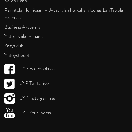
Kallen Kannu
Ravintola Hurrikaani – Jyväskylän herkullisin lounas LähiTapiola
Areenalla
Business Akatemia
Yhteistyökumppanit
Yritysklubi
Yhteystiedot
JYP Facebookissa
JYP Twitterissä
JYP Instagramissa
JYP Youtubessa