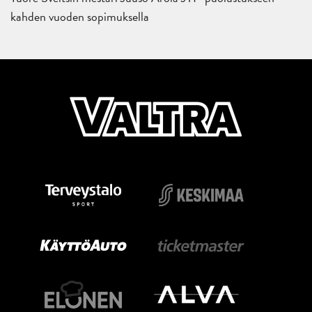
kahden vuoden sopimuksella