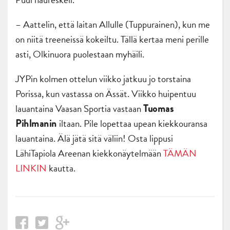
– Aattelin, että laitan Allulle (Tuppurainen), kun me
on niitä treeneissä kokeiltu. Tällä kertaa meni perille
asti, Olkinuora puolestaan myhäili.
JYPin kolmen ottelun viikko jatkuu jo torstaina
Porissa, kun vastassa on Ässät. Viikko huipentuu
lauantaina Vaasan Sportia vastaan
Tuomas
iltaan. Pile lopettaa upean kiekkouransa
Pihlmanin
lauantaina. Älä jätä sitä väliin! Osta lippusi
LähiTapiola Areenan kiekkonäytelmään
TÄMÄN
LINKIN
kautta.