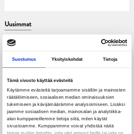
Uusimmat
06.08.2026
JYPin kausi käyntiin Tampere Cupista!
Suostumus
Yksityiskohdat
Tietoja
05.08.2026
JYPin kapteenisto Liiga-kauteen 2026–2027 on nimetty
Tämä sivusto käyttää evästeitä
04.08.2026
Käytämme evästeitä tarjoamamme sisällön ja mainosten
Joukkueen yhteisharjoitukset ovat alkaneet – ensimmäinen
räätälöimiseen, sosiaalisen median ominaisuuksien
mittari luvassa jo heti viikonloppuna Tampere Cupissa!
tukemiseen ja kävijämäärämme analysoimiseen. Lisäksi
jaamme sosiaalisen median, mainosalan ja analytiikka-
29.07.2026
alan kumppaneillemme tietoja siitä, miten käytät
JYPin harjoitusottelut tulevalle 2026-2027 kaudelle on
sivustoamme. Kumppanimme voivat yhdistää näitä
julkaistu!
tietoja muihin tietoihin, joita olet antanut heille tai joita on