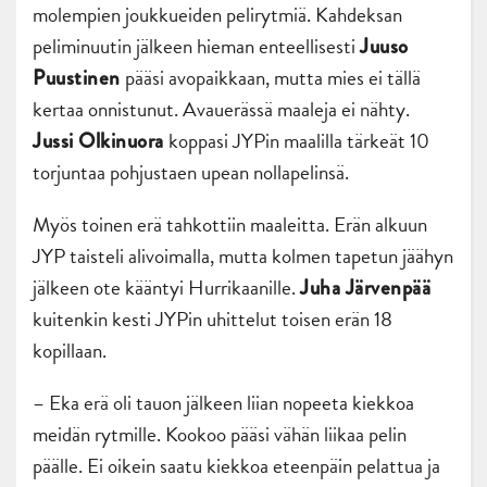
molempien joukkueiden pelirytmiä. Kahdeksan
peliminuutin jälkeen hieman enteellisesti
Juuso
pääsi avopaikkaan, mutta mies ei tällä
Puustinen
kertaa onnistunut. Avauerässä maaleja ei nähty.
koppasi JYPin maalilla tärkeät 10
Jussi Olkinuora
torjuntaa pohjustaen upean nollapelinsä.
Myös toinen erä tahkottiin maaleitta. Erän alkuun
JYP taisteli alivoimalla, mutta kolmen tapetun jäähyn
jälkeen ote kääntyi Hurrikaanille.
Juha Järvenpää
kuitenkin kesti JYPin uhittelut toisen erän 18
kopillaan.
– Eka erä oli tauon jälkeen liian nopeeta kiekkoa
meidän rytmille. Kookoo pääsi vähän liikaa pelin
päälle. Ei oikein saatu kiekkoa eteenpäin pelattua ja