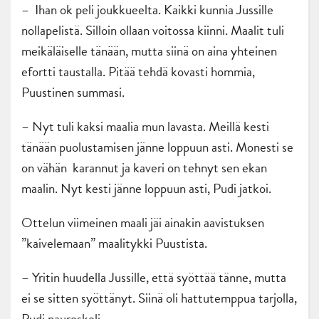
– Ihan ok peli joukkueelta. Kaikki kunnia Jussille
nollapelistä. Silloin ollaan voitossa kiinni. Maalit tuli
meikäläiselle tänään, mutta siinä on aina yhteinen
efortti taustalla. Pitää tehdä kovasti hommia,
Puustinen summasi.
– Nyt tuli kaksi maalia mun lavasta. Meillä kesti
tänään puolustamisen jänne loppuun asti. Monesti se
on vähän karannut ja kaveri on tehnyt sen ekan
maalin. Nyt kesti jänne loppuun asti, Pudi jatkoi.
Ottelun viimeinen maali jäi ainakin aavistuksen
”kaivelemaan” maalitykki Puustista.
– Yritin huudella Jussille, että syöttää tänne, mutta
ei se sitten syöttänyt. Siinä oli hattutemppua tarjolla,
Pudi naureskeli.