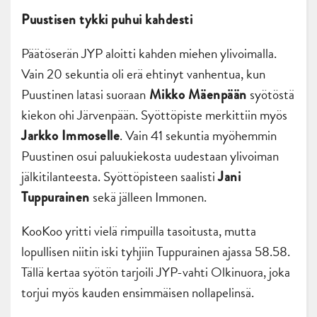
Puustisen tykki puhui kahdesti
Päätöserän JYP aloitti kahden miehen ylivoimalla.
Vain 20 sekuntia oli erä ehtinyt vanhentua, kun
Puustinen latasi suoraan
syötöstä
Mikko Mäenpään
kiekon ohi Järvenpään. Syöttöpiste merkittiin myös
. Vain 41 sekuntia myöhemmin
Jarkko Immoselle
Puustinen osui paluukiekosta uudestaan ylivoiman
jälkitilanteesta. Syöttöpisteen saalisti
Jani
sekä jälleen Immonen.
Tuppurainen
KooKoo yritti vielä rimpuilla tasoitusta, mutta
lopullisen niitin iski tyhjiin Tuppurainen ajassa 58.58.
Tällä kertaa syötön tarjoili JYP-vahti Olkinuora, joka
torjui myös kauden ensimmäisen nollapelinsä.