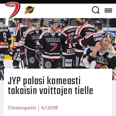
JYP palasi komeasti
takaisin voittojen tielle
Otteluraportti
|
6.1.2018