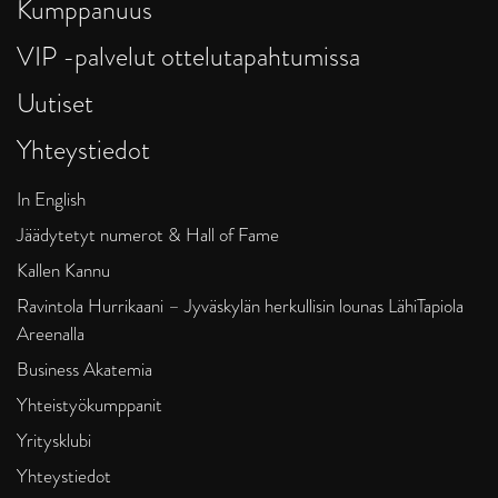
Kumppanuus
VIP -palvelut ottelutapahtumissa
Uutiset
Yhteystiedot
In English
Jäädytetyt numerot & Hall of Fame
Kallen Kannu
Ravintola Hurrikaani – Jyväskylän herkullisin lounas LähiTapiola
Areenalla
Business Akatemia
Yhteistyökumppanit
Yritysklubi
Yhteystiedot