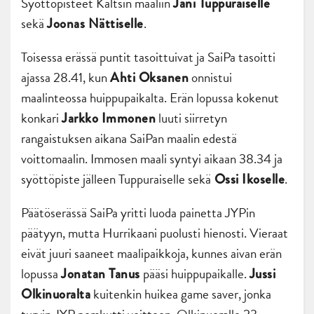
Syöttöpisteet Kaltsin maaliin
Jani Tuppuraiselle
sekä
.
Joonas Nättiselle
Toisessa erässä puntit tasoittuivat ja SaiPa tasoitti
ajassa 28.41, kun
onnistui
Ahti Oksanen
maalinteossa huippupaikalta. Erän lopussa kokenut
konkari
luuti siirretyn
Jarkko Immonen
rangaistuksen aikana SaiPan maalin edestä
voittomaalin. Immosen maali syntyi aikaan 38.34 ja
syöttöpiste jälleen Tuppuraiselle sekä
.
Ossi Ikoselle
Päätöserässä SaiPa yritti luoda painetta JYPin
päätyyn, mutta Hurrikaani puolusti hienosti. Vieraat
eivät juuri saaneet maalipaikkoja, kunnes aivan erän
lopussa
pääsi huippupaikalle.
Jonatan Tanus
Jussi
kuitenkin huikea game saver, jonka
Olkinuoralta