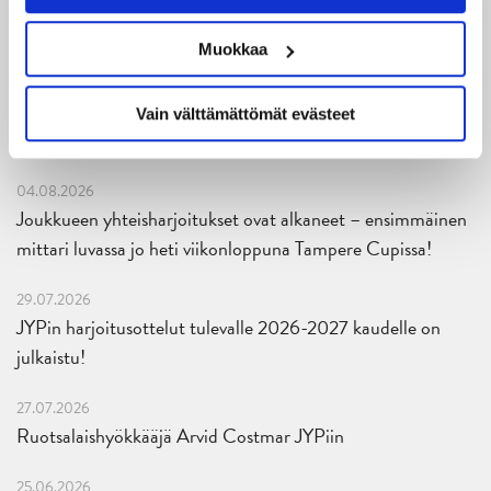
06.08.2026
Muokkaa
JYPin kausi käyntiin Tampere Cupista!
05.08.2026
Vain välttämättömät evästeet
JYPin kapteenisto Liiga-kauteen 2026–2027 on nimetty
04.08.2026
Joukkueen yhteisharjoitukset ovat alkaneet – ensimmäinen
mittari luvassa jo heti viikonloppuna Tampere Cupissa!
29.07.2026
JYPin harjoitusottelut tulevalle 2026-2027 kaudelle on
julkaistu!
27.07.2026
Ruotsalaishyökkääjä Arvid Costmar JYPiin
25.06.2026