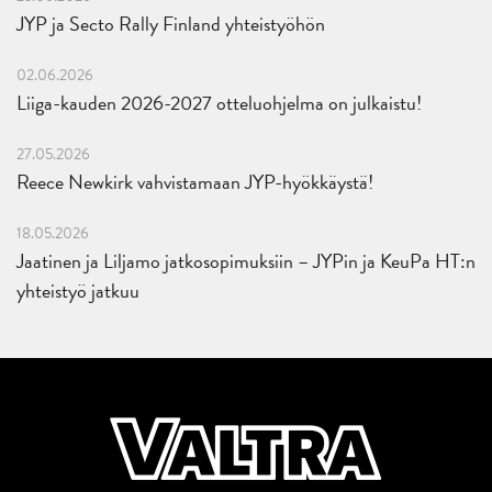
JYP ja Secto Rally Finland yhteistyöhön
02.06.2026
Liiga-kauden 2026-2027 otteluohjelma on julkaistu!
27.05.2026
Reece Newkirk vahvistamaan JYP-hyökkäystä!
18.05.2026
Jaatinen ja Liljamo jatkosopimuksiin – JYPin ja KeuPa HT:n
yhteistyö jatkuu