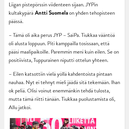
Liigan pistepörssin viidenteen sijaan. JYPin
kultakypärä
on yhden tehopisteen
Antti Suomela
päässä.
– Tämä oli aika perus JYP – SaiPa. Tiukkaa vääntöä
oli alusta loppuun. Piti kamppailla tosissaan, että
pääsi maalipaikoille. Paremmin meni kuin eilen. Se on
positiivista, Tuppurainen niputti ottelun yhteen.
– Eilen katsottiin vielä yöllä kahdentoista pintaan
nauhaa. Nyt ei tehnyt mieli jäädä sitä tekemään. Ihan
ok peliä. Olisi voinut enemmänkin tehdä tulosta,
mutta tämä riitti tänään. Tiukkaa puolustamista oli,
Allu jatkoi.