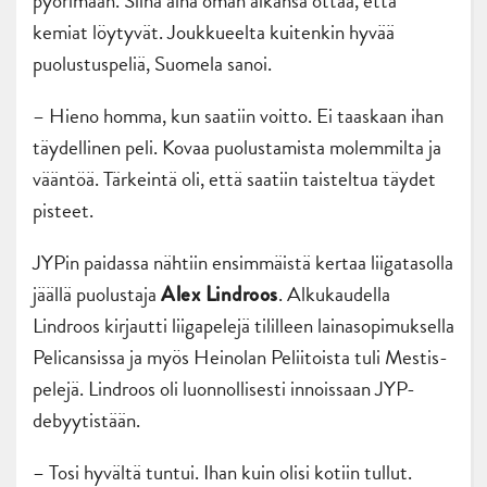
pyörimään. Siinä aina oman aikansa ottaa, että
kemiat löytyvät. Joukkueelta kuitenkin hyvää
puolustuspeliä, Suomela sanoi.
– Hieno homma, kun saatiin voitto. Ei taaskaan ihan
täydellinen peli. Kovaa puolustamista molemmilta ja
vääntöä. Tärkeintä oli, että saatiin taisteltua täydet
pisteet.
JYPin paidassa nähtiin ensimmäistä kertaa liigatasolla
jäällä puolustaja
. Alkukaudella
Alex Lindroos
Lindroos kirjautti liigapelejä tililleen lainasopimuksella
Pelicansissa ja myös Heinolan Peliitoista tuli Mestis-
pelejä. Lindroos oli luonnollisesti innoissaan JYP-
debyytistään.
– Tosi hyvältä tuntui. Ihan kuin olisi kotiin tullut.