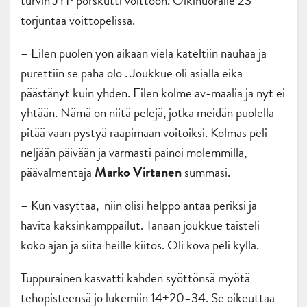
turvin JYP porskutti voittoon. Olkinuoralle 23
torjuntaa voittopelissä.
– Eilen puolen yön aikaan vielä kateltiin nauhaa ja
purettiin se paha olo . Joukkue oli asialla eikä
päästänyt kuin yhden. Eilen kolme av-maalia ja nyt ei
yhtään. Nämä on niitä pelejä, jotka meidän puolella
pitää vaan pystyä raapimaan voitoiksi. Kolmas peli
neljään päivään ja varmasti painoi molemmilla,
päävalmentaja
summasi.
Marko Virtanen
– Kun väsyttää, niin olisi helppo antaa periksi ja
hävitä kaksinkamppailut. Tänään joukkue taisteli
koko ajan ja siitä heille kiitos. Oli kova peli kyllä.
Tuppurainen kasvatti kahden syöttönsä myötä
tehopisteensä jo lukemiin 14+20=34. Se oikeuttaa