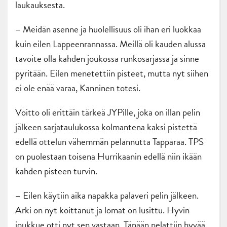
laukauksesta.
– Meidän asenne ja huolellisuus oli ihan eri luokkaa
kuin eilen Lappeenrannassa. Meillä oli kauden alussa
tavoite olla kahden joukossa runkosarjassa ja sinne
pyritään. Eilen menetettiin pisteet, mutta nyt siihen
ei ole enää varaa, Kanninen totesi.
Voitto oli erittäin tärkeä JYPille, joka on illan pelin
jälkeen sarjataulukossa kolmantena kaksi pistettä
edellä ottelun vähemmän pelannutta Tapparaa. TPS
on puolestaan toisena Hurrikaanin edellä niin ikään
kahden pisteen turvin.
– Eilen käytiin aika napakka palaveri pelin jälkeen.
Arki on nyt koittanut ja lomat on lusittu. Hyvin
joukkue otti nyt sen vastaan. Tänään pelattiin hyvää