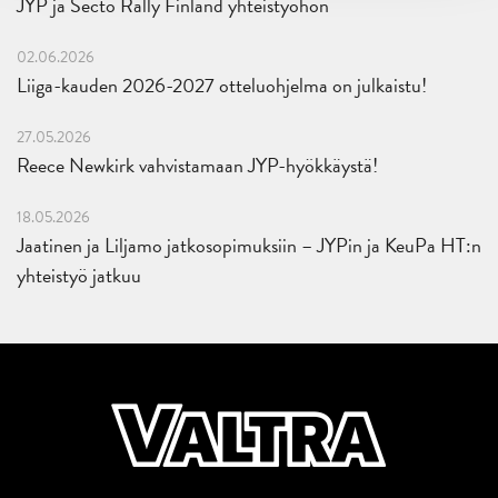
JYP ja Secto Rally Finland yhteistyöhön
02.06.2026
Liiga-kauden 2026-2027 otteluohjelma on julkaistu!
27.05.2026
Reece Newkirk vahvistamaan JYP-hyökkäystä!
18.05.2026
Jaatinen ja Liljamo jatkosopimuksiin – JYPin ja KeuPa HT:n
yhteistyö jatkuu