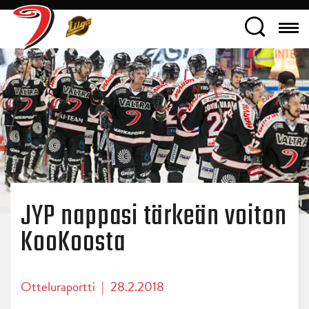
JYP nappasi tärkeän voiton
KooKoosta
Otteluraportti
|
28.2.2018