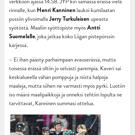
verkkoon ajassa 14.58. JYP kiri samassa erässä vielä
rinnalle, kun
laukoi kumilaatan
Henri Kanninen
pussiin ylivoimalla
upeasta
Jerry Turkulaisen
syötöstä. Maaliin syöttöpiste myös
Antti
, joka jatkaa koko Liigan pistepörssin
Suomelalle
kärjessä.
– Ei ihan päästy parhaimpaan avauserässä, mutta
toisessa erässä oltiin jo selvästi parempia. Kaveri sai
keskialueella vähän pomppuja ja niistä halpoja
maaleja, mutta siihen ne varmasti myös pyrki. Luotiin
iso määrä maalipaikkoja ja onneksi tehtiin lopulta ne
tarvittavat, Kanninen summasi ottelua.