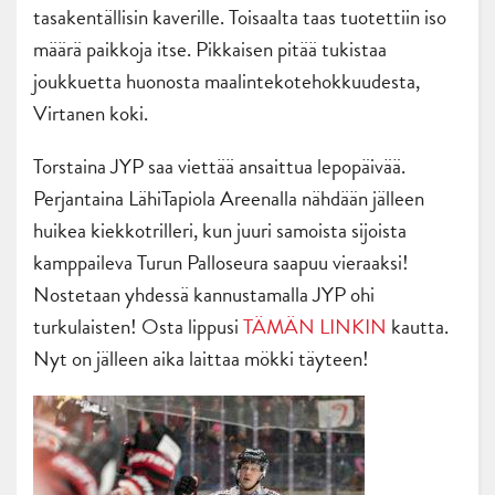
tasakentällisin kaverille. Toisaalta taas tuotettiin iso
määrä paikkoja itse. Pikkaisen pitää tukistaa
joukkuetta huonosta maalintekotehokkuudesta,
Virtanen koki.
Torstaina JYP saa viettää ansaittua lepopäivää.
Perjantaina LähiTapiola Areenalla nähdään jälleen
huikea kiekkotrilleri, kun juuri samoista sijoista
kamppaileva Turun Palloseura saapuu vieraaksi!
Nostetaan yhdessä kannustamalla JYP ohi
turkulaisten! Osta lippusi
TÄMÄN LINKIN
kautta.
Nyt on jälleen aika laittaa mökki täyteen!