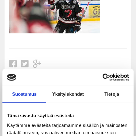
Uusimmat
Suostumus
Yksityiskohdat
Tietoja
08.08.2026
Tämä sivusto käyttää evästeitä
Turnausraportti: JYP juhlii seurahistorian ensimmäistä
Tampere Cupin voittoa!
Käytämme evästeitä tarjoamamme sisällön ja mainosten
räätälöimiseen, sosiaalisen median ominaisuuksien