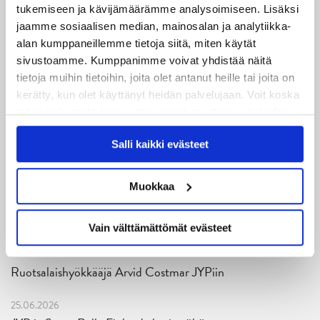
06.08.2026
tukemiseen ja kävijämäärämme analysoimiseen. Lisäksi
JYPin kausi käyntiin Tampere Cupista!
jaamme sosiaalisen median, mainosalan ja analytiikka-
alan kumppaneillemme tietoja siitä, miten käytät
05.08.2026
sivustoamme. Kumppanimme voivat yhdistää näitä
JYPin kapteenisto Liiga-kauteen 2026–2027 on nimetty
tietoja muihin tietoihin, joita olet antanut heille tai joita on
kerätty, kun olet käyttänyt heidän palvelujaan. Voit koska
04.08.2026
tahansa kumota tai muuttaa suostumustasi evästeiden
Joukkueen yhteisharjoitukset ovat alkaneet – ensimmäinen
käytöstä
Evästeet-sivultamme
.
Salli kaikki evästeet
mittari luvassa jo heti viikonloppuna Tampere Cupissa!
29.07.2026
Muokkaa
JYPin harjoitusottelut tulevalle 2026-2027 kaudelle on
julkaistu!
Vain välttämättömät evästeet
27.07.2026
Ruotsalaishyökkääjä Arvid Costmar JYPiin
25.06.2026