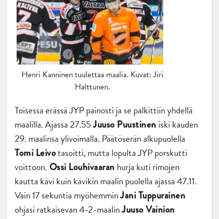
Henri Kanninen tuulettaa maalia. Kuvat: Jiri
Halttunen.
Toisessa erässä JYP painosti ja se palkittiin yhdellä
maalilla. Ajassa 27.55
iski kauden
Juuso Puustinen
29. maalinsa ylivoimalla. Päätöserän alkupuolella
tasoitti, mutta lopulta JYP porskutti
Tomi Leivo
voittoon.
hurja kuti rimojen
Ossi Louhivaaran
kautta kävi kuin kävikin maalin puolella ajassa 47.11.
Vain 17 sekuntia myöhemmin
Jani Tuppurainen
ohjasi ratkaisevan 4-2-maalin
Juuso Vainion