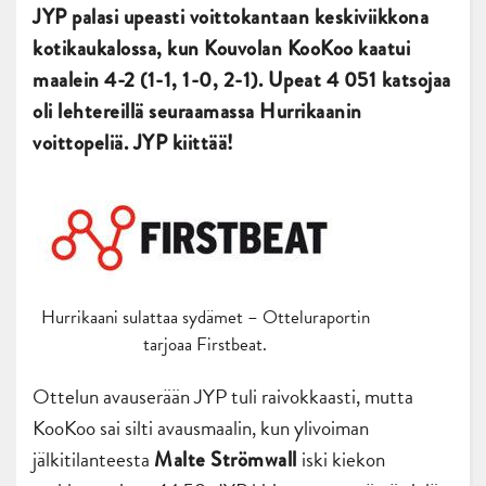
JYP palasi upeasti voittokantaan keskiviikkona
kotikaukalossa, kun Kouvolan KooKoo kaatui
maalein 4-2 (1-1, 1-0, 2-1). Upeat 4 051 katsojaa
oli lehtereillä seuraamassa Hurrikaanin
voittopeliä. JYP kiittää!
Hurrikaani sulattaa sydämet – Otteluraportin
tarjoaa Firstbeat.
Ottelun avauserään JYP tuli raivokkaasti, mutta
KooKoo sai silti avausmaalin, kun ylivoiman
jälkitilanteesta
iski kiekon
Malte Strömwall