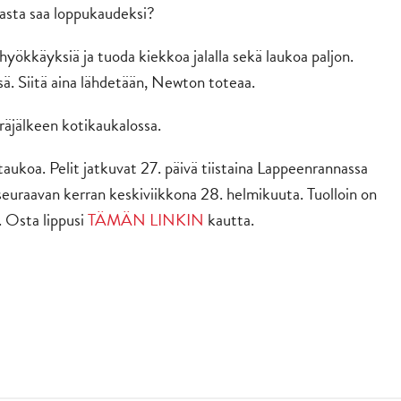
jasta saa loppukaudeksi?
ökkäyksiä ja tuoda kiekkoa jalalla sekä laukoa paljon.
ä. Siitä aina lähdetään, Newton toteaa.
peräjälkeen kotikaukalossa.
taukoa. Pelit jatkuvat 27. päivä tiistaina Lappeenrannassa
euraavan kerran keskiviikkona 28. helmikuuta. Tuolloin on
 Osta lippusi
TÄMÄN LINKIN
kautta.