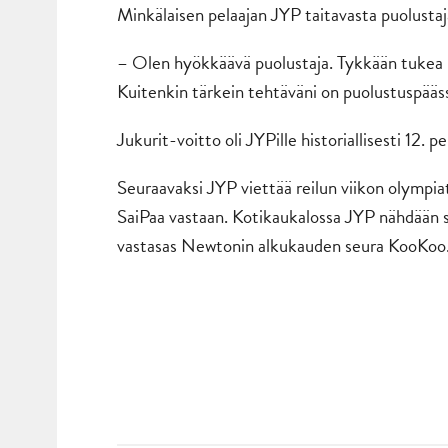
Minkälaisen pelaajan JYP taitavasta puolusta
– Olen hyökkäävä puolustaja. Tykkään tukea hy
Kuitenkin tärkein tehtäväni on puolustuspääss
Jukurit-voitto oli JYPille historiallisesti 12. 
Seuraavaksi JYP viettää reilun viikon olympia
SaiPaa vastaan. Kotikaukalossa JYP nähdään s
vastasas Newtonin alkukauden seura KooKoo.