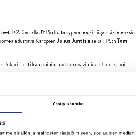
steet 1+2. Samalla JYPin kultakypärä nousi Liigan pistepörssin
Suomea edustava Kärppien
sekä TPS:n
Julius Junttila
Tomi
ton. Jukurit pisti kampoihin, mutta kovavireinen Hurrikaani
a vastaan. Tänään tehtiin kaikki tarvittava ja saatiin kolme
aan lähdetty hakemaan sitä kakkostilaa tosissaan. Alkaa
ninen myhäili.
Yksityiskohdat
taa kotikaukalossa JYPin uuden hankinnan
.
Jake Newtonin
itä
 mutta varmaa on, että olympiatauon jälkeen pesee ja linkoaa.
mme sisällön ja mainosten räätälöimiseen, sosiaalisen median