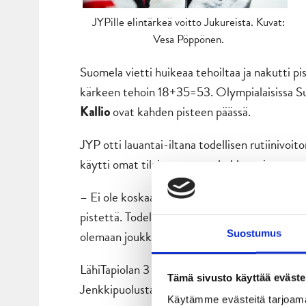
JYPille elintärkeä voitto Jukureista. Kuvat:
Vesa Pöppönen.
Suomela vietti huikeaa tehoiltaa ja nakutti pi
kärkeen tehoin 18+35=53. Olympialaisissa 
ovat kahden pisteen päässä.
Kallio
JYP otti lauantai-iltana todellisen rutiinivoi
käytti omat tilaisuutensa tehokkaasti.
– Ei ole koskaan ollut helppoja pelejä Jukureit
pistettä. Todella tärkeä viikko pelattiin. Oll
olemaan joukkueen rutiinitaso kohdillaan, Kan
Suostumus
LähiTapiolan 3 787 katsojaa näkivät ensi ker
Tämä sivusto käyttää eväste
Jenkkipuolustajan peliaika jäi vielä pieneksi,
Käytämme evästeitä tarjoama