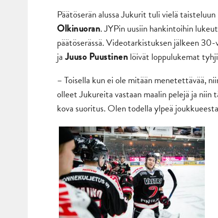
Päätöserän alussa Jukurit tuli vielä taistelu
. JYPin uusiin hankintoihin lukeu
Olkinuoran
päätöserässä. Videotarkistuksen jälkeen 30-v
ja
löivät loppulukemat tyhji
Juuso Puustinen
– Toisella kun ei ole mitään menetettävää, ni
olleet Jukureita vastaan maalin pelejä ja niin
kova suoritus. Olen todella ylpeä joukkueest