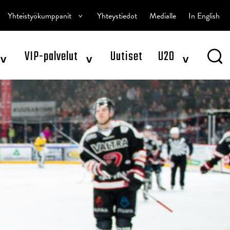
^
Yhteistyökumppanit
Yhteystiedot
Medialle
In English
^
^
^
VIP-palvelut
Uutiset
U20