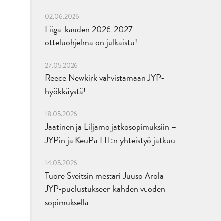
02.06.2026
Liiga-kauden 2026-2027
otteluohjelma on julkaistu!
27.05.2026
Reece Newkirk vahvistamaan JYP-
hyökkäystä!
18.05.2026
Jaatinen ja Liljamo jatkosopimuksiin –
JYPin ja KeuPa HT:n yhteistyö jatkuu
14.05.2026
Tuore Sveitsin mestari Juuso Arola
JYP-puolustukseen kahden vuoden
sopimuksella