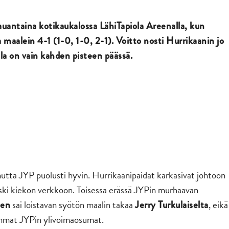
uantaina kotikaukalossa LähiTapiola Areenalla, kun
 maalein 4-1 (1-0, 1-0, 2-1). Voitto nosti Hurrikaanin jo
ila on vain kahden pisteen päässä.
utta JYP puolusti hyvin. Hurrikaanipaidat karkasivat johtoon
ski kiekon verkkoon. Toisessa erässä JYPin murhaavan
sai loistavan syötön maalin takaa
, eikä
nen
Jerry Turkulaiselta
emmat JYPin ylivoimaosumat.