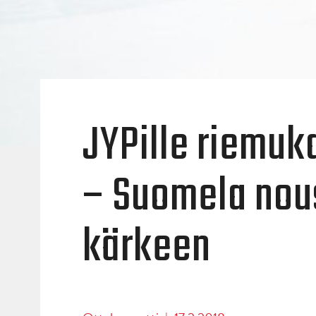
JYPille riemuk
– Suomela nous
kärkeen