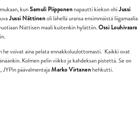
un mukaan, kun
napautti kiekon ohi
Samuli Piipponen
Jussi
tuva
oli lähellä uransa ensimmäistä liigamaalia
Jussi Nättinen
uotiaan Nättisen maali kuitenkin hylättiin.
Ossi Louhivaara
in.
in he voivat aina pelata ennakkoluulottomasti. Kaikki ovat
 tänäänkin. Kolmen pelin viikko ja kahdeksan pistettä. Se on
a, JYPin päävalmentaja
hehkutti.
Marko Virtanen