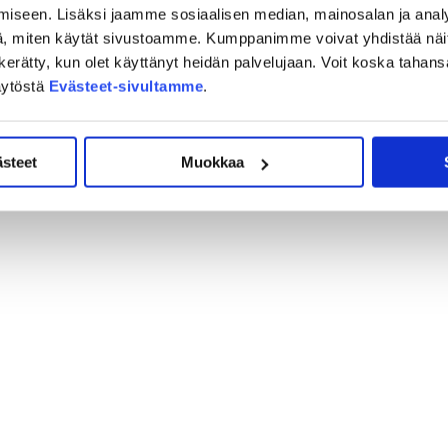
iseen. Lisäksi jaamme sosiaalisen median, mainosalan ja analy
Hän on pelannut enemmän kuin harjoitellut meidän kanssa.
, miten käytät sivustoamme. Kumppanimme voivat yhdistää näitä t
sovittu, että mennään askel kerrallaan hänen kanssaan
on kerätty, kun olet käyttänyt heidän palvelujaan. Voit koska taha
arjoittelemaan ja tutustumaan paremmin toisiimme, Virtanen
äytöstä
Evästeet-sivultamme
.
n muuta kuin hyvää sanottavaa joukkueesta. Jokainen piste on
ästeet
Muokkaa
kolmeen peliin tällä viikolla, Newton itse summasi.