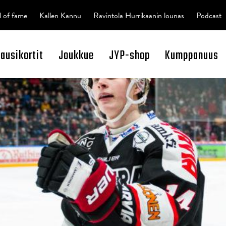
l of fame
Kallen Kannu
Ravintola Hurrikaanin lounas
Podcast
kausikortit
Joukkue
JYP-shop
Kumppanuus