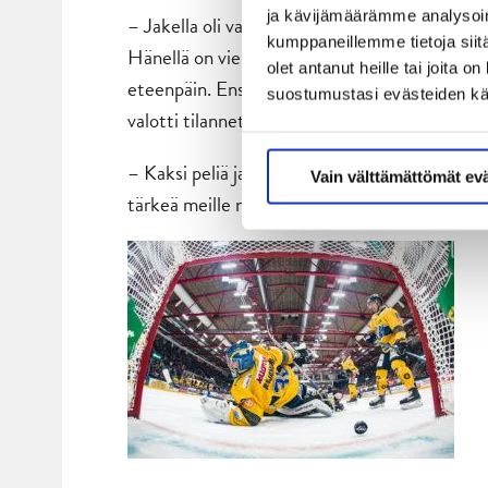
ja kävijämäärämme analysoim
– Jakella oli vasta yhdet harjoitukset alla. 
kumppaneillemme tietoja siitä
Hänellä on vielä totutteluvaihe menossa. On 
olet antanut heille tai joita 
eteenpäin. Ensi viikolla pääsemme yhdessä h
suostumustasi evästeiden k
valotti tilannetta.
– Kaksi peliä ja kuusi pistettä. Ei ole mitää
Vain välttämättömät ev
tärkeä meille nyt. Saatiin kahdeksan pistettä 