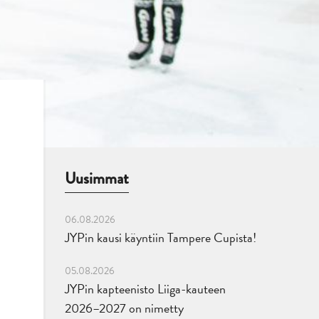
Uusimmat
06.08.2026
JYPin kausi käyntiin Tampere Cupista!
05.08.2026
JYPin kapteenisto Liiga-kauteen
2026–2027 on nimetty