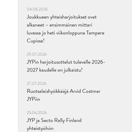
04.08.2026
Joukkueen yhteisharjoitukset ovat
alkaneet – ensimmäinen mittari
luvassa jo heti viikonloppuna Tampere
Cupissa!
29.07.2026
JYPin harjoitusottelut tulevalle 2026-
2027 kaudelle on julkaistu!
27.07.2026
Ruotsalaishyökkääjä Arvid Costmar
JYPiin
25.06.2026
JYP ja Secto Rally Finland
yhteistyöhön