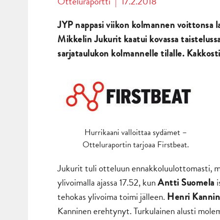
Otteluraportti
|
17.2.2018
JYP nappasi viikon kolmannen voittonsa la
Mikkelin Jukurit kaatui kovassa taistelussa
sarjataulukon kolmannelle tilalle. Kakkost
Hurrikaani valloittaa sydämet –
Otteluraportin tarjoaa Firstbeat.
Jukurit tuli otteluun ennakkoluulottomasti, m
ylivoimalla ajassa 17.52, kun
i
Antti Suomela
tehokas ylivoima toimi jälleen.
Henri Kanni
Kanninen erehtynyt. Turkulainen alusti mol