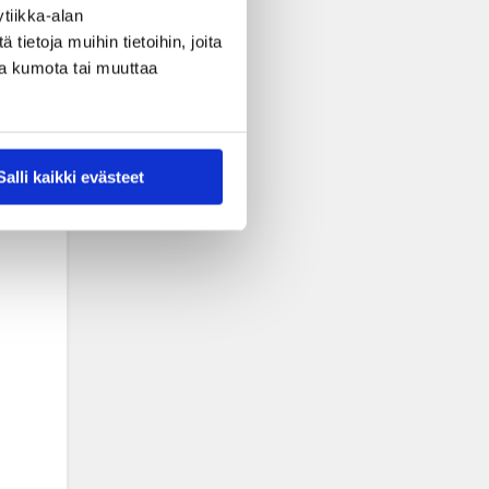
tiikka-alan
ietoja muihin tietoihin, joita
nsa kumota tai muuttaa
Salli kaikki evästeet