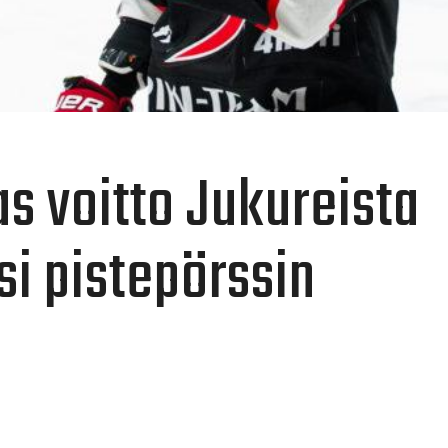
as voitto Jukureista
i pistepörssin