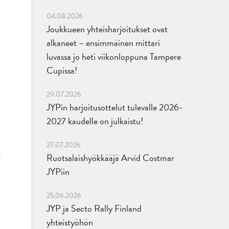
04.08.2026
Joukkueen yhteisharjoitukset ovat
alkaneet – ensimmäinen mittari
luvassa jo heti viikonloppuna Tampere
Cupissa!
29.07.2026
JYPin harjoitusottelut tulevalle 2026-
2027 kaudelle on julkaistu!
27.07.2026
n
Ruotsalaishyökkääjä Arvid Costmar
JYPiin
25.06.2026
JYP ja Secto Rally Finland
yhteistyöhön