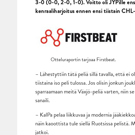
3-0 (0-0, 2-0, 1-0). Voitto oli JYPille en
kenraaliharjoitus ennen ensi tiistain CHL-
Otteluraportin tarjoaa Firstbeat.
– Lähestyttiin tätä peliä sillä tavalla, että ei 
tiistaina iso peli tulossa. Jos olisin jonkun 
sparraamaan meitä Växjö-peliä varten, niin s
sanaili.
– KalPa pelaa liikkuvaa ja modernia jääkiekkoa
näin kaoottista tule siellä Ruotsissa pelistä. 
jatkoi.