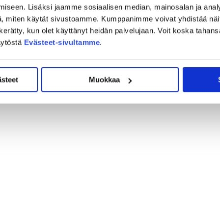
iseen. Lisäksi jaamme sosiaalisen median, mainosalan ja analy
mielessä, että ottelussa juhlittiin JYPin Hall of Famen
, miten käytät sivustoamme. Kumppanimme voivat yhdistää näitä t
ttyjen pelinumeroiden lisäksi Hall of Fameen nimettiin
Urpo
on kerätty, kun olet käyttänyt heidän palvelujaan. Voit koska taha
ja
i Virtanen, Tuomas Pihlman, Sinuhe Wallinheimo
Jari
äytöstä
Evästeet-sivultamme
.
ästeet
Muokkaa