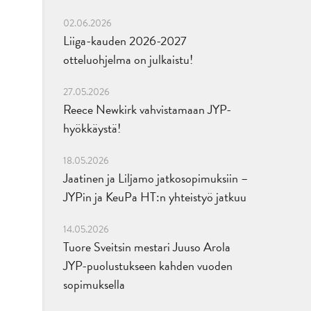
02.06.2026
Liiga-kauden 2026-2027
otteluohjelma on julkaistu!
27.05.2026
Reece Newkirk vahvistamaan JYP-
hyökkäystä!
18.05.2026
Jaatinen ja Liljamo jatkosopimuksiin –
JYPin ja KeuPa HT:n yhteistyö jatkuu
14.05.2026
Tuore Sveitsin mestari Juuso Arola
JYP-puolustukseen kahden vuoden
sopimuksella