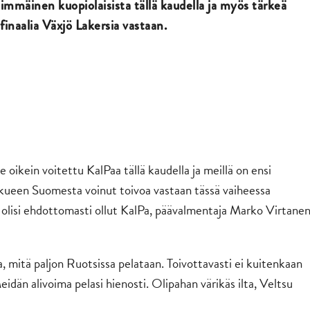
simmäinen kuopiolaisista tällä kaudella ja myös tärkeä
finaalia Växjö Lakersia vastaan.
ole oikein voitettu KalPaa tällä kaudella ja meillä on ensi
joukkueen Suomesta voinut toivoa vastaan tässä vaiheessa
e olisi ehdottomasti ollut KalPa, päävalmentaja Marko Virtane
, mitä paljon Ruotsissa pelataan. Toivottavasti ei kuitenkaan
Meidän alivoima pelasi hienosti. Olipahan värikäs ilta, Veltsu