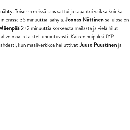
 nähty. Toisessa erässä taas sattui ja tapahtui vaikka kuinka
iin erässä 35 minuuttia jäähyjä.
sai ulosajon
Joonas Nättinen
2+2 minuuttia korkeasta mailasta ja vielä hilut
Mäenpää
 alivoimaa ja taisteli uhrautuvasti. Kaiken huipuksi JYP
kahdesti, kun maaliverkkoa heiluttivat
ja
Juuso Puustinen