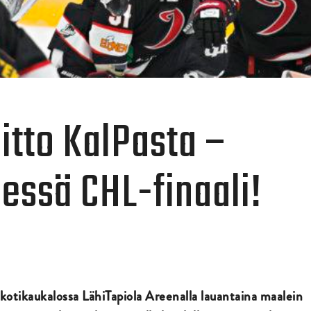
itto KalPasta –
essä CHL-finaali!
kotikaukalossa LähiTapiola Areenalla lauantaina maalein