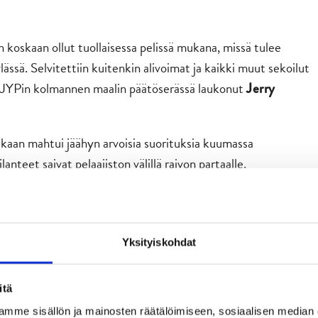
an koskaan ollut tuollaisessa pelissä mukana, missä tulee
lässä. Selvitettiin kuitenkin alivoimat ja kaikki muut sekoilut
ksi, JYPin kolmannen maalin päätöserässä laukonut
Jerry
mukaan mahtui jäähyn arvoisia suorituksia kuumassa
anteet saivat pelaajiston välillä raivon partaalle.
ähyistä. Minusta osa jäähyistä näytti kuitenkin tulevan aika
Yksityiskohdat
yvin pelissä niskan päällä.
 varten. Siellä on myös vastassa tosi liikkuva joukkue kuten
itä
a peli, Louhivaara ennakoi ensi tiistaita.
mme sisällön ja mainosten räätälöimiseen, sosiaalisen median