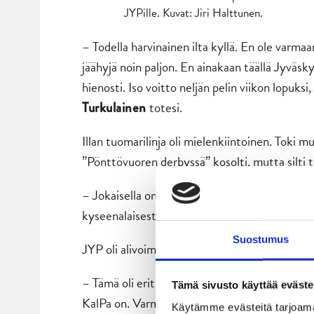
JYPille. Kuvat: Jiri Halttunen.
– Todella harvinainen ilta kyllä. En ole varma
jäähyjä noin paljon. En ainakaan täällä Jyväsky
hienosti. Iso voitto neljän pelin viikon lopu
totesi.
Turkulainen
Illan tuomarilinja oli mielenkiintoinen. Toki 
”Pönttövuoren derbyssä” kosolti, mutta silti til
– Jokaisella on varmasti omat mielipiteensä jä
kyseenalaisesti, Turkulainen kommentoi.
Suostumus
JYP oli alivoimia lukuun ottamatta kuitenkin h
– Tämä oli erittäin hyvä kenraali CHL-finaalia
Tämä sivusto käyttää eväste
KalPa on. Varmasti on luvassa upea tapahtuma j
Käytämme evästeitä tarjoama