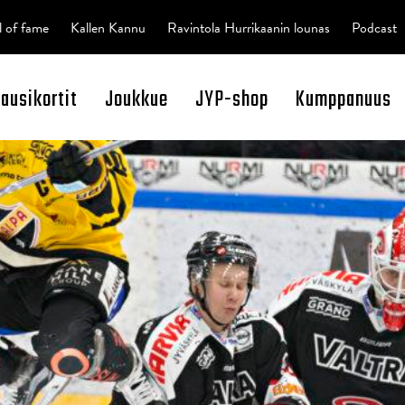
l of fame
Kallen Kannu
Ravintola Hurrikaanin lounas
Podcast
kausikortit
Joukkue
JYP-shop
Kumppanuus