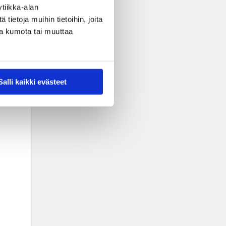
tiikka-alan
ietoja muihin tietoihin, joita
nsa kumota tai muuttaa
Salli kaikki evästeet