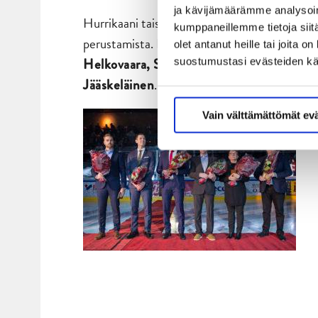
ja kävijämäärämme analysoim
Hurrikaani taisteli tärkeän voiton myös siinä 
kumppaneillemme tietoja siitä
perustamista. Ensimmäisinä niminä jo jäädyte
olet antanut heille tai joita 
Helkovaara, Sirkka-Liisa Korhonen, Antt
suostumustasi evästeiden k
.
Jääskeläinen
Vain välttämättömät ev