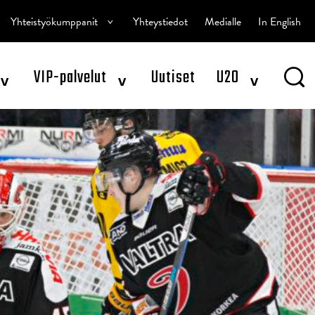
^
Yhteistyökumppanit
Yhteystiedot
Medialle
In English
^
^
^
VIP-palvelut
Uutiset
U20