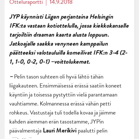
Otteluraportti
|
14.9.2018
JYP käynnisti Liigan perjantaina Helsingin
IFK:ta vastaan kotiottelulla, jossa kiekkokansalle
tarjoiltiin draaman kaarta alusta loppuun.
Jatkoajalle saakka venyneen kamppailun
päätteeksi valotauluilla komeilivat IFK:n 3-4 (2-
1, 1-0, 0-2, 0-1) –voittolukemat.
Pelin tason suhteen oli hyvä lähtö tähän
–
liigakauteen. Ensimmäisessä erässä saatiin koneet
käyntiin ja toisessa pystyttiin vielä parantamaan
vauhtiamme. Kolmannessa erässä vähän petti
rohkeus. Vastustaja tuli todella kovaa ja jäimme
kahden aiemman erän tasostamme, JYPin
päävalmentaja
paalutti pelin
Lauri Merikivi