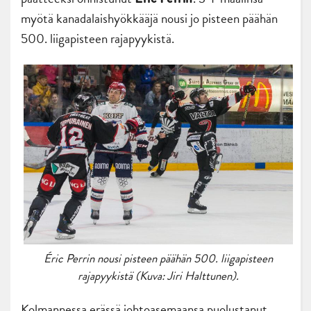
myötä kanadalaishyökkääjä nousi jo pisteen päähän
500. liigapisteen rajapyykistä.
Éric Perrin nousi pisteen päähän 500. liigapisteen
rajapyykistä (Kuva: Jiri Halttunen).
Kolmannessa erässä johtoasemaansa puolustanut