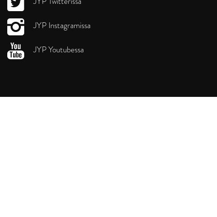
JYP Twitterissä
JYP Instagramissa
JYP Youtubessa