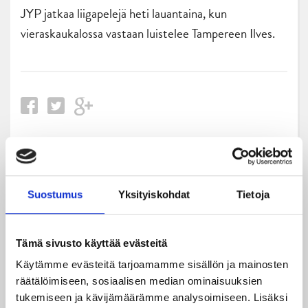
JYP jatkaa liigapelejä heti lauantaina, kun
vieraskaukalossa vastaan luistelee Tampereen Ilves.
Uusimmat
Suostumus
Yksityiskohdat
Tietoja
06.08.2026
JYPin kausi käyntiin Tampere Cupista!
Tämä sivusto käyttää evästeitä
05.08.2026
Käytämme evästeitä tarjoamamme sisällön ja mainosten
JYPin kapteenisto Liiga-kauteen 2026–2027 on nimetty
räätälöimiseen, sosiaalisen median ominaisuuksien
tukemiseen ja kävijämäärämme analysoimiseen. Lisäksi