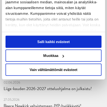
04.08.2026
jaamme sosiaalisen median, mainosalan ja analytiikka-
Joukkueen yhteisharjoitukset ovat alkaneet – ensimmäinen
alan kumppaneillemme tietoja siitä, miten käytät
mittari luvassa jo heti viikonloppuna Tampere Cupissa!
sivustoamme. Kumppanimme voivat yhdistää näitä
tietoja muihin tietoihin, joita olet antanut heille tai joita on
29.07.2026
kerätty, kun olet käyttänyt heidän palvelujaan. Voit koska
JYPin harjoitusottelut tulevalle 2026-2027 kaudelle on
tahansa kumota tai muuttaa suostumustasi evästeiden
julkaistu!
käytöstä
Evästeet-sivultamme
.
Salli kaikki evästeet
27.07.2026
Ruotsalaishyökkääjä Arvid Costmar JYPiin
Muokkaa
25.06.2026
Vain välttämättömät evästeet
JYP ja Secto Rally Finland yhteistyöhön
02.06.2026
Liiga-kauden 2026-2027 otteluohjelma on julkaistu!
27.05.2026
Reece Newkirk vahvistamaan JYP-hyökkäystä!