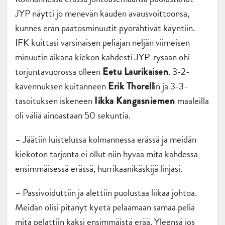
JYP näytti jo menevän kauden avausvoittoonsa,
kunnes erän päätösminuutit pyörähtivät käyntiin.
IFK kuittasi varsinaisen peliajan neljän viimeisen
minuutin aikana kiekon kahdesti JYP-rysään ohi
torjuntavuorossa olleen
. 3-2-
Eetu Laurikaisen
kavennuksen kuitanneen
in ja 3-3-
Erik Thorell
tasoituksen iskeneen
maaleilla
Iikka Kangasniemen
oli väliä ainoastaan 50 sekuntia.
– Jäätiin luistelussa kolmannessa erässä ja meidän
kiekoton tarjonta ei ollut niin hyvää mitä kahdessa
ensimmäisessä erässä, hurrikaanikäskijä linjasi.
– Passivoiduttiin ja alettiin puolustaa liikaa johtoa.
Meidän olisi pitänyt kyetä pelaamaan samaa peliä
mitä pelattiin kaksi ensimmäistä erää. Yleensä jos