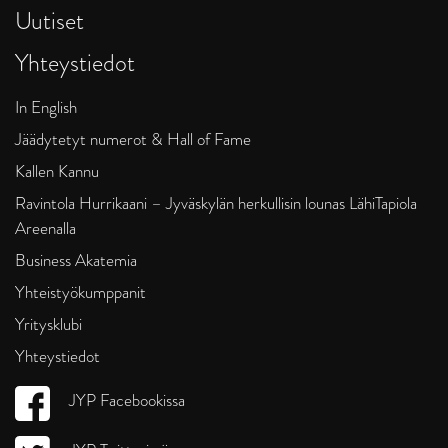
Uutiset
Yhteystiedot
In English
Jäädytetyt numerot & Hall of Fame
Kallen Kannu
Ravintola Hurrikaani – Jyväskylän herkullisin lounas LähiTapiola
Areenalla
Business Akatemia
Yhteistyökumppanit
Yritysklubi
Yhteystiedot
JYP Facebookissa