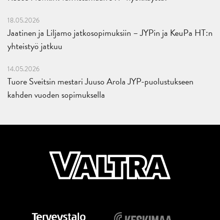
18.05.2026
Jaatinen ja Liljamo jatkosopimuksiin – JYPin ja KeuPa HT:n
yhteistyö jatkuu
14.05.2026
Tuore Sveitsin mestari Juuso Arola JYP-puolustukseen
kahden vuoden sopimuksella