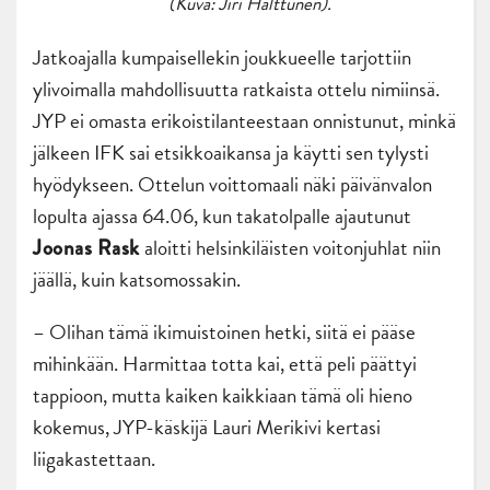
(Kuva: Jiri Halttunen).
Jatkoajalla kumpaisellekin joukkueelle tarjottiin
ylivoimalla mahdollisuutta ratkaista ottelu nimiinsä.
JYP ei omasta erikoistilanteestaan onnistunut, minkä
jälkeen IFK sai etsikkoaikansa ja käytti sen tylysti
hyödykseen. Ottelun voittomaali näki päivänvalon
lopulta ajassa 64.06, kun takatolpalle ajautunut
aloitti helsinkiläisten voitonjuhlat niin
Joonas Rask
jäällä, kuin katsomossakin.
– Olihan tämä ikimuistoinen hetki, siitä ei pääse
mihinkään. Harmittaa totta kai, että peli päättyi
tappioon, mutta kaiken kaikkiaan tämä oli hieno
kokemus, JYP-käskijä Lauri Merikivi kertasi
liigakastettaan.