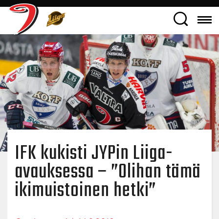
IFK kukisti JYPin Liiga-
avauksessa – ”Olihan tämä
ikimuistoinen hetki”