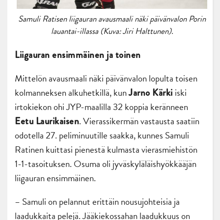
Samuli Ratisen liigauran avausmaali näki päivänvalon Porin
lauantai-illassa (Kuva: Jiri Halttunen).
Liigauran ensimmäinen ja toinen
Mittelön avausmaali näki päivänvalon lopulta toisen
kolmanneksen alkuhetkillä, kun
iski
Jarno Kärki
irtokiekon ohi JYP-maalilla 32 koppia keränneen
. Vierassikermän vastausta saatiin
Eetu Laurikaisen
odotella 27. peliminuutille saakka, kunnes Samuli
Ratinen kuittasi pienestä kulmasta vierasmiehistön
1-1-tasoituksen. Osuma oli jyväskyläläishyökkääjän
liigauran ensimmäinen.
– Samuli on pelannut erittäin nousujohteisia ja
laadukkaita pelejä. Jääkiekossahan laadukkuus on