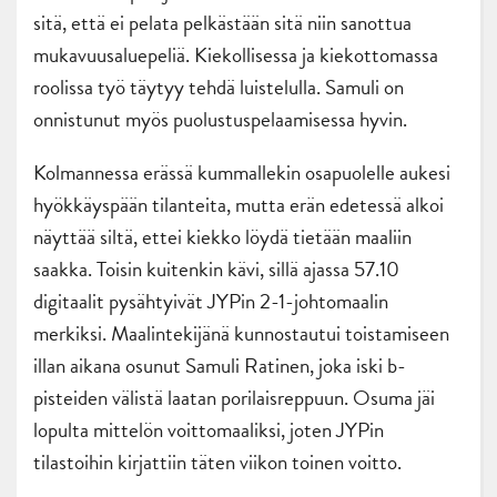
sitä, että ei pelata pelkästään sitä niin sanottua
mukavuusaluepeliä. Kiekollisessa ja kiekottomassa
roolissa työ täytyy tehdä luistelulla. Samuli on
onnistunut myös puolustuspelaamisessa hyvin.
Kolmannessa erässä kummallekin osapuolelle aukesi
hyökkäyspään tilanteita, mutta erän edetessä alkoi
näyttää siltä, ettei kiekko löydä tietään maaliin
saakka. Toisin kuitenkin kävi, sillä ajassa 57.10
digitaalit pysähtyivät JYPin 2-1-johtomaalin
merkiksi. Maalintekijänä kunnostautui toistamiseen
illan aikana osunut Samuli Ratinen, joka iski b-
pisteiden välistä laatan porilaisreppuun. Osuma jäi
lopulta mittelön voittomaaliksi, joten JYPin
tilastoihin kirjattiin täten viikon toinen voitto.