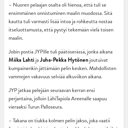
– Nuoren pelaajan osalta oli hienoa, että tuli se
ensimmäinen onnistuminen maalin muodossa. Sitä
kautta tuli varmasti lisää intoa ja rohkeutta nostaa
itseluottamusta, että pystyi tekemään vielä toisen
maalin.
Jobin postia JYPille tuli päätöserässä, jonka aikana
ja
joutuivat
Miika Lahti
Juha-Pekka Hytönen
kumpainenkin jättämään pelin kesken. Mahdollisten
vammojen vakavuus selviää alkuviikon aikana.
JYP jatkaa pelejään seuraavan kerran ensi
perjantaina, jolloin LähiTapiola Areenalle saapuu
vieraaksi Turun Palloseura.
– Takana on tiukka kolmen pelin jakso, joka vaatii