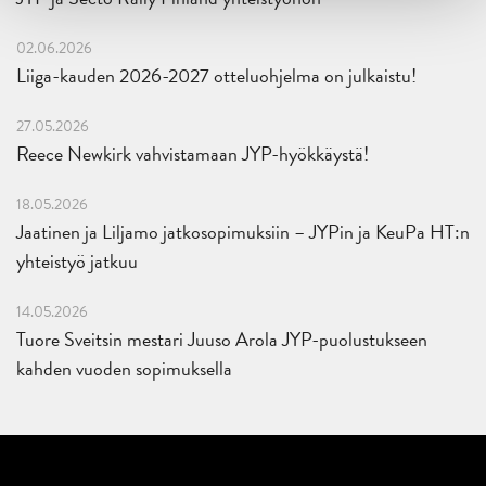
02.06.2026
Liiga-kauden 2026-2027 otteluohjelma on julkaistu!
27.05.2026
Reece Newkirk vahvistamaan JYP-hyökkäystä!
18.05.2026
Jaatinen ja Liljamo jatkosopimuksiin – JYPin ja KeuPa HT:n
yhteistyö jatkuu
14.05.2026
Tuore Sveitsin mestari Juuso Arola JYP-puolustukseen
kahden vuoden sopimuksella