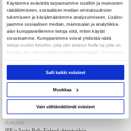
06.08.2026
Käytämme evästeitä tarjoamamme sisällön ja mainosten
JYPin kausi käyntiin Tampere Cupista!
räätälöimiseen, sosiaalisen median ominaisuuksien
tukemiseen ja kävijämäärämme analysoimiseen. Lisäksi
05.08.2026
jaamme sosiaalisen median, mainosalan ja analytiikka-
JYPin kapteenisto Liiga-kauteen 2026–2027 on nimetty
alan kumppaneillemme tietoja siitä, miten käytät
sivustoamme. Kumppanimme voivat yhdistää näitä
04.08.2026
tietoja muihin tietoihin, joita olet antanut heille tai joita on
Joukkueen yhteisharjoitukset ovat alkaneet – ensimmäinen
kerätty, kun olet käyttänyt heidän palvelujaan. Voit koska
mittari luvassa jo heti viikonloppuna Tampere Cupissa!
tahansa kumota tai muuttaa suostumustasi evästeiden
käytöstä
Evästeet-sivultamme
.
29.07.2026
Salli kaikki evästeet
JYPin harjoitusottelut tulevalle 2026-2027 kaudelle on
julkaistu!
Muokkaa
27.07.2026
Vain välttämättömät evästeet
Ruotsalaishyökkääjä Arvid Costmar JYPiin
25.06.2026
JYP ja Secto Rally Finland yhteistyöhön