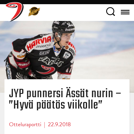
JYP punnersi Ässät nurin –
”Hyvä päätös viikolle”
Otteluraportti
|
22.9.2018