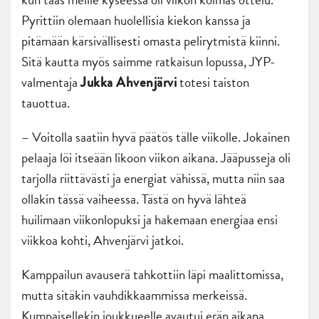
Pyrittiin olemaan huolellisia kiekon kanssa ja
pitämään kärsivällisesti omasta pelirytmistä kiinni.
Sitä kautta myös saimme ratkaisun lopussa, JYP-
valmentaja
totesi taiston
Jukka Ahvenjärvi
tauottua.
– Voitolla saatiin hyvä päätös tälle viikolle. Jokainen
pelaaja löi itseään likoon viikon aikana. Jääpusseja oli
tarjolla riittävästi ja energiat vähissä, mutta niin saa
ollakin tässä vaiheessa. Tästä on hyvä lähteä
huilimaan viikonlopuksi ja hakemaan energiaa ensi
viikkoa kohti, Ahvenjärvi jatkoi.
Kamppailun avauserä tahkottiin läpi maalittomissa,
mutta sitäkin vauhdikkaammissa merkeissä.
Kumpaisellekin joukkueelle avautui erän aikana