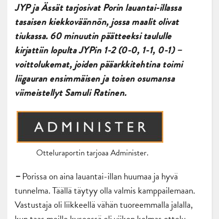
JYP ja Ässät tarjosivat Porin lauantai-illassa
tasaisen kiekkoväännön, jossa maalit olivat
tiukassa. 60 minuutin päätteeksi taululle
kirjattiin lopulta JYPin 1-2 (0-0, 1-1, 0-1) –
voittolukemat, joiden pääarkkitehtina toimi
liigauran ensimmäisen ja toisen osumansa
viimeistellyt Samuli Ratinen.
Otteluraportin tarjoaa Administer.
Porissa on aina lauantai-illan huumaa ja hyvä
–
tunnelma. Täällä täytyy olla valmis kamppailemaan.
Vastustaja oli liikkeellä vähän tuoreemmalla jalalla,
kun taas meille kyseessä oli viikon kolmas ottelu.