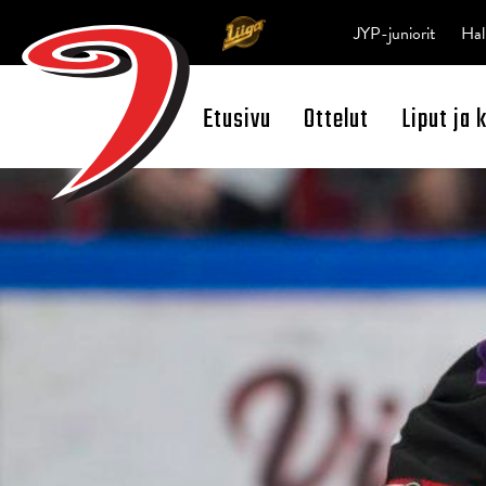
JYP-juniorit
Hal
Etusivu
Ottelut
Liput ja 
Open Search