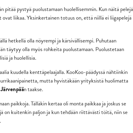
idän pitää pystyä puolustamaan huolellisemmin. Kun näitä pelejä
ovat liikaa. Yksinkertainen totuus on, että niillä ei liigapelejä
ällä hetkellä olla nöyrempi ja kärsivällisempi. Puhutaan
än täytyy olla myös rohkeita puolustamaan. Puolustetaan
isiä ja huolellisia.
maalia kuudella kenttäpelaajalla. KooKoo-päädyssä nähtiinkin
hurrikaanipainetta, mutta hyvistäkään yrityksistä huolimatta
n taakse.
 Järvenpää
omaan paikkoja. Tälläkin kertaa oli monta paikkaa ja joskus se
jä on kuitenkin paljon ja kun tehdään riittävästi töitä, niin se
.