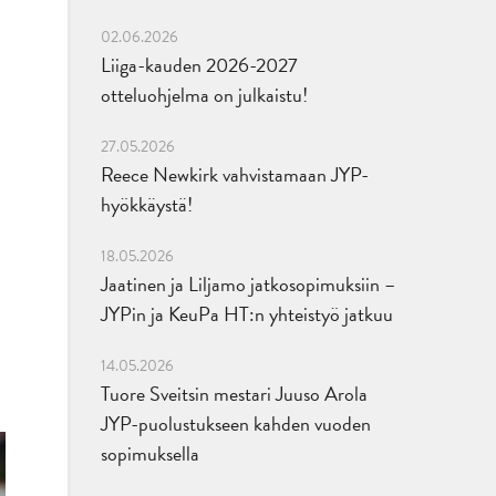
02.06.2026
Liiga-kauden 2026-2027
otteluohjelma on julkaistu!
27.05.2026
Reece Newkirk vahvistamaan JYP-
hyökkäystä!
18.05.2026
Jaatinen ja Liljamo jatkosopimuksiin –
JYPin ja KeuPa HT:n yhteistyö jatkuu
14.05.2026
Tuore Sveitsin mestari Juuso Arola
JYP-puolustukseen kahden vuoden
sopimuksella