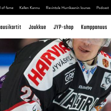
l of fame
Kallen Kannu
Ravintola Hurrikaanin lounas
Podcast
kausikortit
Joukkue
JYP-shop
Kumppanuus