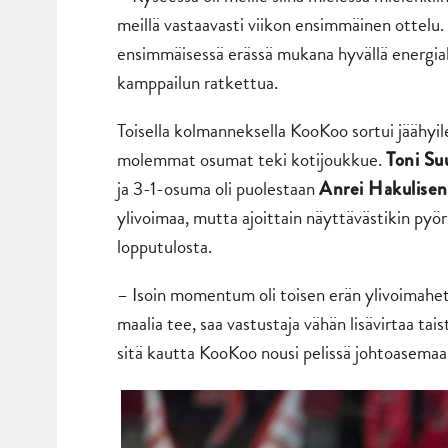
meillä vastaavasti viikon ensimmäinen ottelu. K
ensimmäisessä erässä mukana hyvällä energialla
kamppailun ratkettua.
Toisella kolmanneksella KooKoo sortui jäähy
molemmat osumat teki kotijoukkue.
Toni S
ja 3-1-osuma oli puolestaan
Anrei Hakulise
ylivoimaa, mutta ajoittain näyttävästikin pyöri
lopputulosta.
– Isoin momentum oli toisen erän ylivoimahetke
maalia tee, saa vastustaja vähän lisävirtaa tais
sitä kautta KooKoo nousi pelissä johtoasemaa