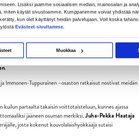
iseen. Lisäksi jaamme sosiaalisen median, mainosalan ja analy
eluun, mutta sekään ei lopulta riittänyt (Kuva: Jiri Halttunen).
, miten käytät sivustoamme. Kumppanimme voivat yhdistää näitä t
on kerätty, kun olet käyttänyt heidän palvelujaan. Voit koska taha
in”
äytöstä
Evästeet-sivultamme
.
 puoliväliä tehokas kahdeksansekuntinen, jonka aikana
Jarkko
tasoitti hetkeä myöhemmin pelin 3-3:en.
Jani Tuppurainen
ästeet
Muokkaa
 joiden myötä JYP-hyökkääjä nousi JYPin kaikkien aikojen
.
en
 ja Immonen-Tuppurainen –osaston ratkaisut nostivat meidän
 kuilun partaalta takaisin voittotaisteluun, kunnes ajassa
ittomaaliksi jääneen osuman merkiksi.
Juha-Pekka Haataja
eräjälle, josta kokenut kouvolalaishyökkääjä sutaisi