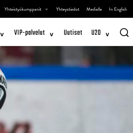
^
Yhteistyökumppanit
Yhteystiedot
Medialle
In English
^
^
^
VIP-palvelut
Uutiset
U20