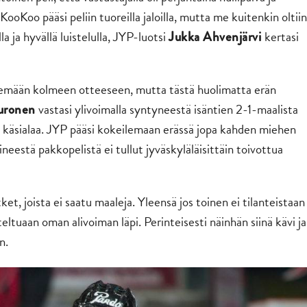
ooKoo pääsi peliin tuoreilla jaloilla, mutta me kuitenkin oltiin
 ja hyvällä luistelulla, JYP-luotsi
kertasi
Jukka Ahvenjärvi
ilemään kolmeen otteeseen, mutta tästä huolimatta erän
vastasi ylivoimalla syntyneestä isäntien 2-1-maalista
uuronen
käsialaa. JYP pääsi kokeilemaan erässä jopa kahden miehen
n
neestä pakkopelistä ei tullut jyväskyläläisittäin toivottua
t, joista ei saatu maaleja. Yleensä jos toinen ei tilanteistaan
teltuaan oman alivoiman läpi. Perinteisesti näinhän siinä kävi ja
n.