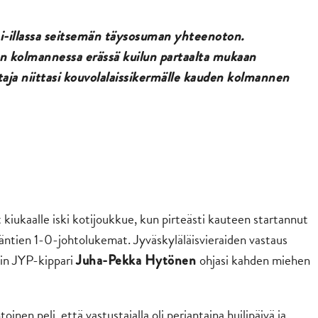
ai-illassa seitsemän täysosuman yhteenoton.
an kolmannessa erässä kuilun partaalta mukaan
aja niittasi kouvolalaissikermälle kauden kolmannen
kiukaalle iski kotijoukkue, kun pirteästi kauteen startannut
 isäntien 1-0-johtolukemat. Jyväskyläläisvieraiden vastaus
oin JYP-kippari
ohjasi kahden miehen
Juha-Pekka Hytönen
oinen peli, että vastustajalla oli perjantaina huilipäivä ja