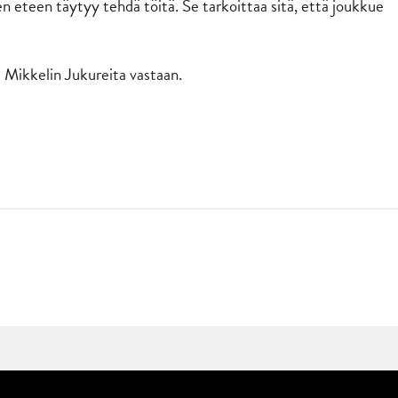
en eteen täytyy tehdä töitä. Se tarkoittaa sitä, että joukkue
la Mikkelin Jukureita vastaan.