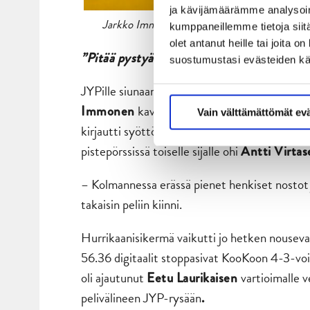
ja kävijämäärämme analysoim
Jarkko Immonen nosti JYPin mukaan voittotaist
kumppaneillemme tietoja siitä
olet antanut heille tai joita 
”Pitää pystyä puolustamaan huolellisemm
suostumustasi evästeiden k
JYPille siunaantui tovi ennen kolmannen erän
kavensi ensin lukemat 2-3:en ja 
Immonen
Vain välttämättömät ev
kirjautti syöttömerkinnät molempiin osumiin,
pistepörssissä toiselle sijalle ohi
Antti Virtas
– Kolmannessa erässä pienet henkiset nostot
takaisin peliin kiinni.
Hurrikaanisikermä vaikutti jo hetken nousevan
56.36 digitaalit stoppasivat KooKoon 4-3-vo
oli ajautunut
vartioimalle v
Eetu Laurikaisen
pelivälineen JYP-rysään
.