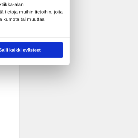
tiikka-alan
ietoja muihin tietoihin, joita
nsa kumota tai muuttaa
Salli kaikki evästeet