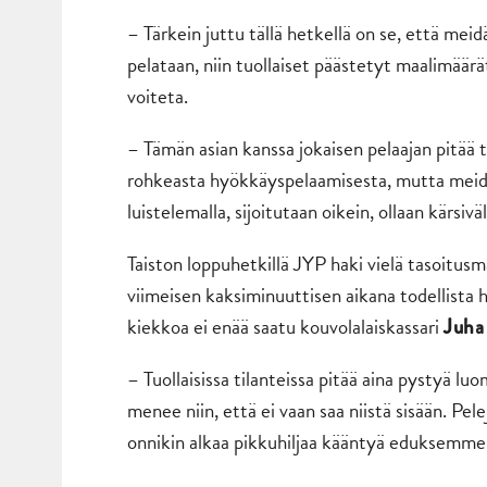
– Tärkein juttu tällä hetkellä on se, että me
pelataan, niin tuollaiset päästetyt maalimäärät 
voiteta.
– Tämän asian kanssa jokaisen pelaajan pitää t
rohkeasta hyökkäyspelaamisesta, mutta meid
luistelemalla, sijoitutaan oikein, ollaan kärsiväll
Taiston loppuhetkillä JYP haki vielä tasoitus
viimeisen kaksiminuuttisen aikana todellista 
kiekkoa ei enää saatu kouvolalaiskassari
Juha
– Tuollaisissa tilanteissa pitää aina pystyä lu
menee niin, että ei vaan saa niistä sisään. Pele
onnikin alkaa pikkuhiljaa kääntyä eduksemme