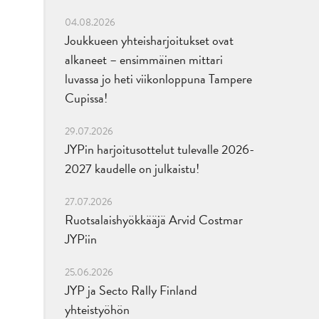
04.08.2026
Joukkueen yhteisharjoitukset ovat
alkaneet – ensimmäinen mittari
luvassa jo heti viikonloppuna Tampere
Cupissa!
29.07.2026
JYPin harjoitusottelut tulevalle 2026-
2027 kaudelle on julkaistu!
27.07.2026
Ruotsalaishyökkääjä Arvid Costmar
JYPiin
25.06.2026
JYP ja Secto Rally Finland
yhteistyöhön