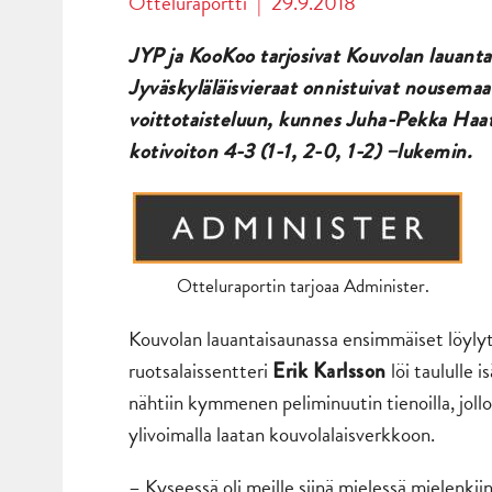
Otteluraportti
|
29.9.2018
JYP ja KooKoo tarjosivat Kouvolan lauant
Jyväskyläläisvieraat onnistuivat nousema
voittotaisteluun, kunnes Juha-Pekka Haat
kotivoiton 4-3 (1-1, 2-0, 1-2) –lukemin.
Otteluraportin tarjoaa Administer.
Kouvolan lauantaisaunassa ensimmäiset löylyt 
ruotsalaissentteri
löi taululle
Erik Karlsson
nähtiin kymmenen peliminuutin tienoilla, joll
ylivoimalla laatan kouvolalaisverkkoon.
– Kyseessä oli meille siinä mielessä mielenkiint