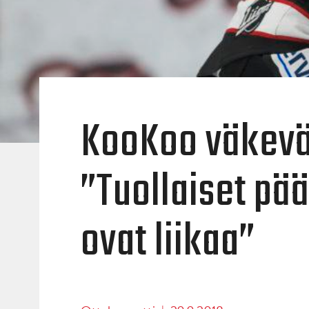
KooKoo väkevä
”Tuollaiset pä
ovat liikaa”