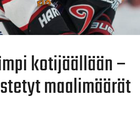
mpi kotijäällään –
ästetyt maalimäärät