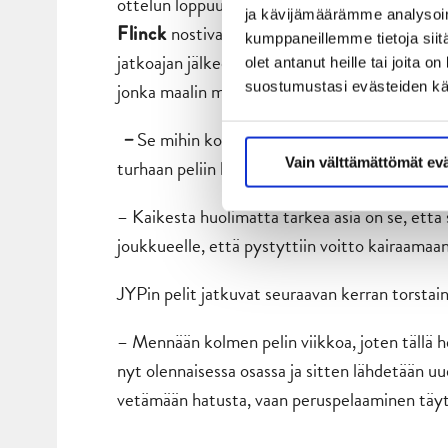
ottelun loppuun saakka. Mikkeliläismaalarei
ja kävijämäärämme analysoim
nostivat osumillaan Jukurit takaisin vo
Flinck
kumppaneillemme tietoja siitä
jatkoajan jälkeen voittolaukauksilla. Ratkais
olet antanut heille tai joita 
jonka maalin myötä JYPille kauden avausvoitt
suostumustasi evästeiden k
Se mihin kompastuttiin, johtui pienistä virh
–
turhaan peliin kiinni. Niissä meillä on vielä te
Vain välttämättömät ev
– Kaikesta huolimatta tärkeä asia on se, että 
joukkueelle, että pystyttiin voitto kairaamaan
JYPin pelit jatkuvat seuraavan kerran torstai
– Mennään kolmen pelin viikkoa, joten tällä h
nyt olennaisessa osassa ja sitten lähdetään uud
vetämään hatusta, vaan peruspelaaminen täy