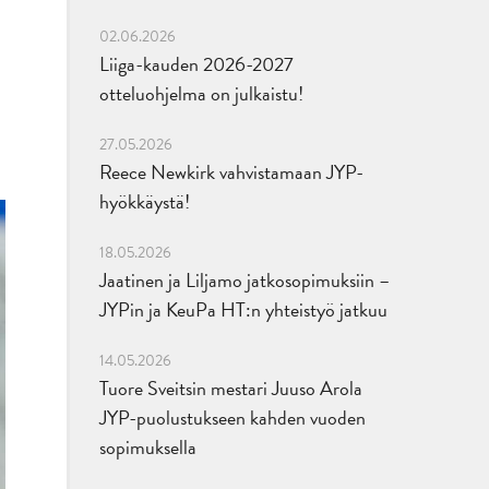
02.06.2026
Liiga-kauden 2026-2027
otteluohjelma on julkaistu!
27.05.2026
Reece Newkirk vahvistamaan JYP-
hyökkäystä!
18.05.2026
Jaatinen ja Liljamo jatkosopimuksiin –
JYPin ja KeuPa HT:n yhteistyö jatkuu
14.05.2026
Tuore Sveitsin mestari Juuso Arola
JYP-puolustukseen kahden vuoden
sopimuksella