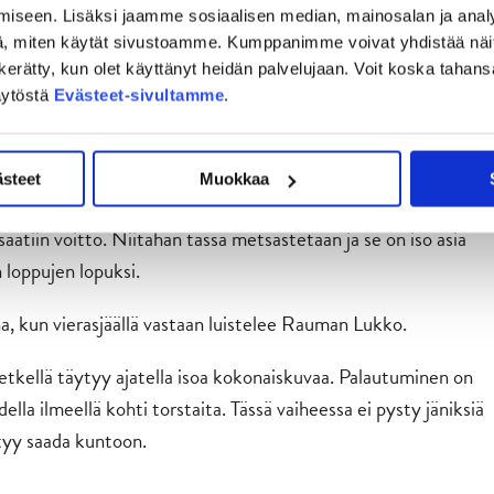
na kunnostautuneet
ja
Jesper Piitulainen
Markku
iseen. Lisäksi jaamme sosiaalisen median, mainosalan ja analy
ittotaisteluun, joka ratkaistiin muutamien tilanteiden
, miten käytät sivustoamme. Kumppanimme voivat yhdistää näitä t
evan osuman niittasi lopulta JYP-hyökkääjä
,
David Tomášek
on kerätty, kun olet käyttänyt heidän palvelujaan. Voit koska taha
o Jukureista.
äytöstä
Evästeet-sivultamme
.
eistä, jotka ovat aina ratkaisevia ja päästävät vastustajan
kemistä.
ästeet
Muokkaa
saatiin voitto. Niitähän tässä metsästetään ja se on iso asia
 loppujen lopuksi.
na, kun vierasjäällä vastaan luistelee Rauman Lukko.
etkellä täytyy ajatella isoa kokonaiskuvaa. Palautuminen on
ella ilmeellä kohti torstaita. Tässä vaiheessa ei pysty jäniksiä
tyy saada kuntoon.