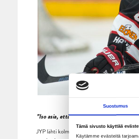
David Tomášek ratkaisi voiton 
Suostumus
”Iso asia, että pystyttiin voitto kairaamaa
Tämä sivusto käyttää eväste
JYP lähti kolmanteen erään kahden maalin jo
Käytämme evästeitä tarjoama