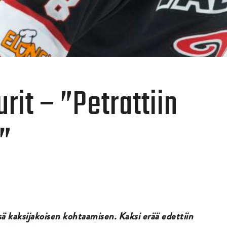
rit – ”Petrattiin
”
ssä kaksijakoisen kohtaamisen. Kaksi erää edettiin