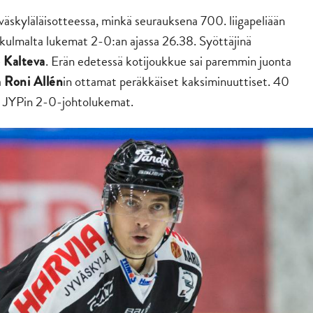
jyväskyläläisotteessa, minkä seurauksena 700. liigapeliään
nkulmalta lukemat 2-0:an ajassa 26.38. Syöttäjinä
. Erän edetessä kotijoukkue sai paremmin juonta
 Kalteva
a
in ottamat peräkkäiset kaksiminuuttiset. 40
Roni Allén
in JYPin 2-0-johtolukemat.