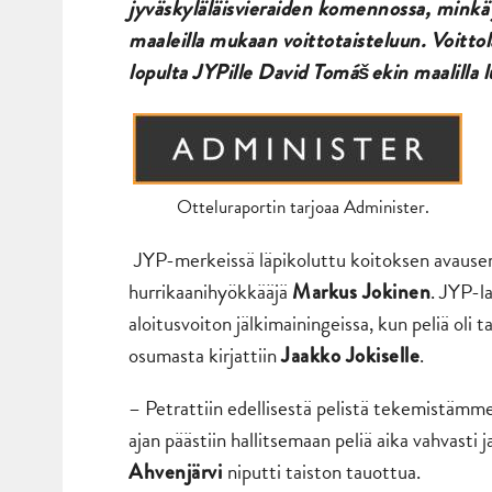
jyväskyläläisvieraiden komennossa, minkä
maaleilla mukaan voittotaisteluun. Voittol
lopulta JYPille
David Tomášekin maalilla l
Otteluraportin tarjoaa Administer.
JYP-merkeissä läpikoluttu koitoksen avauserä
hurrikaanihyökkääjä
. JYP-l
Markus Jokinen
aloitusvoiton jälkimainingeissa, kun peliä ol
osumasta kirjattiin
.
Jaakko Jokiselle
– Petrattiin edellisestä pelistä tekemistämme
ajan päästiin hallitsemaan peliä aika vahvasti
niputti taiston tauottua.
Ahvenjärvi