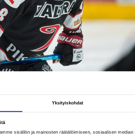
JYPille voittolaukauksilla (Kuva: Jiri Halttunen).
Yksityiskohdat
n”
itä
htoasemassa, mutta ei lopulta onnistunut pitämään johtoaan
mme sisällön ja mainosten räätälöimiseen, sosiaalisen median