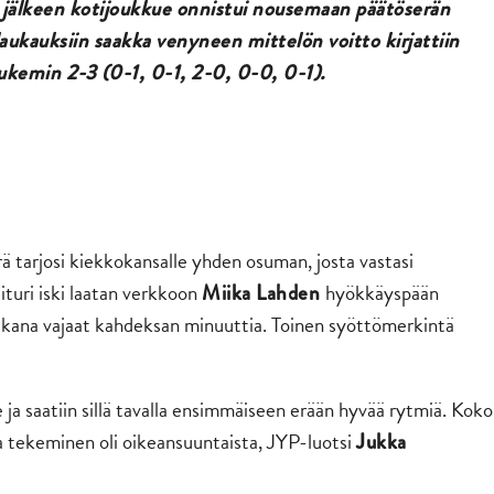
 jälkeen kotijoukkue onnistui nousemaan päätöserän
aukauksiin saakka venyneen mittelön voitto kirjattiin
ukemin 2-3 (0-1, 0-1, 2-0, 0-0, 0-1).
 tarjosi kiekkokansalle yhden osuman, josta vastasi
aituri iski laatan verkkoon
hyökkäyspään
Miika Lahden
i takana vajaat kahdeksan minuuttia. Toinen syöttömerkintä
 ja saatiin sillä tavalla ensimmäiseen erään hyvää rytmiä. Koko
 ja tekeminen oli oikeansuuntaista, JYP-luotsi
Jukka