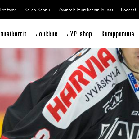
l of fame
Kallen Kannu
Ravintola Hurrikaanin lounas
Podcast
kausikortit
Joukkue
JYP-shop
Kumppanuus