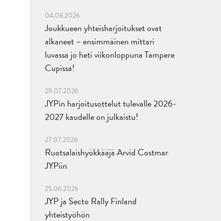
04.08.2026
Joukkueen yhteisharjoitukset ovat
alkaneet – ensimmäinen mittari
luvassa jo heti viikonloppuna Tampere
Cupissa!
29.07.2026
JYPin harjoitusottelut tulevalle 2026-
2027 kaudelle on julkaistu!
27.07.2026
Ruotsalaishyökkääjä Arvid Costmar
JYPiin
25.06.2026
JYP ja Secto Rally Finland
yhteistyöhön