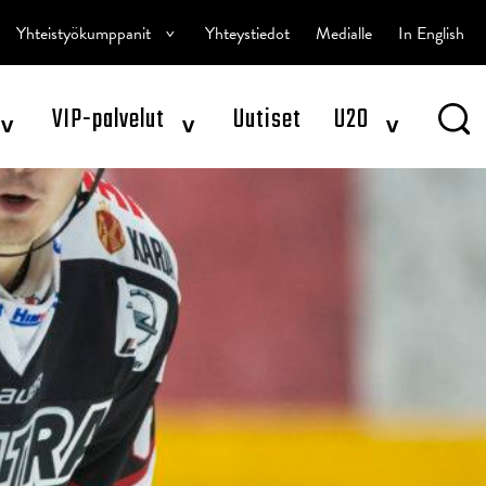
^
Yhteistyökumppanit
Yhteystiedot
Medialle
In English
^
^
^
VIP-palvelut
Uutiset
U20