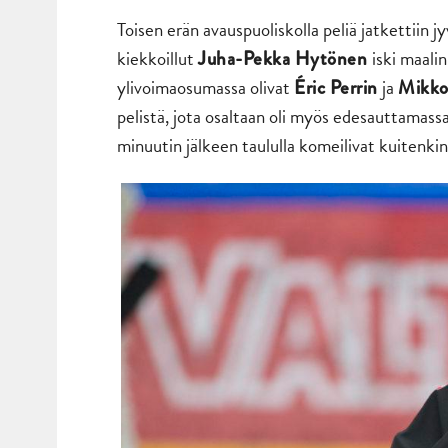
Toisen erän avauspuoliskolla peliä jatkettiin 
kiekkoillut
iski maali
Juha-Pekka Hytönen
ylivoimaosumassa olivat
ja
Éric Perrin
Mikko
pelistä, jota osaltaan oli myös edesauttamass
minuutin jälkeen taululla komeilivat kuitenk