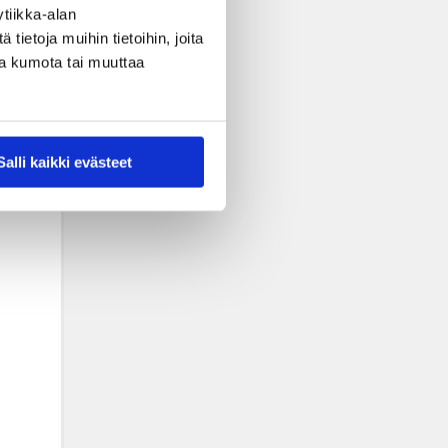
tiikka-alan
ietoja muihin tietoihin, joita
nsa kumota tai muuttaa
Salli kaikki evästeet