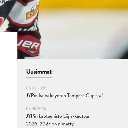
Uusimmat
06.08.2026
JYPin kausi käyntiin Tampere Cupista!
05.08.2026
JYPin kapteenisto Liiga-kauteen
2026–2027 on nimetty