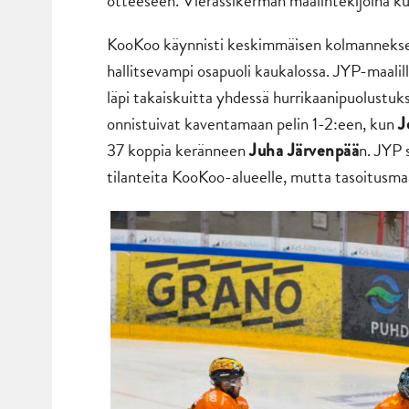
otteeseen. Vierassikermän maalintekijöinä k
KooKoo käynnisti keskimmäisen kolmanneksen 
hallitsevampi osapuoli kaukalossa. JYP-maalill
läpi takaiskuitta yhdessä hurrikaanipuolustuk
onnistuivat kaventamaan pelin 1-2:een, kun
J
37 koppia keränneen
n. JYP 
Juha Järvenpää
tilanteita KooKoo-alueelle, mutta tasoitusmaa