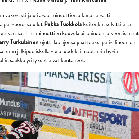
unnostautuivat
ja
.
Kalle Valtola
Toni Kähkönen
väkevästi ja oli avausminuuttien aikana selvästi
a pelivuorossa ollut
kuitenkin selvitti erän
Pekka Tuokkola
sen kanssa. Ensiminuuttien kouvolalaispaineen jälkeen isännät
ujutti läpiajonsa päätteeksi pelivälineen ohi
erry Turkulainen
sai erän jälkipuoliskolla vielä luoduksi muutamia hyviä
liin saakka yritykset eivät kantaneet.