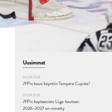
Uusimmat
06.08.2026
JYPin kausi käyntiin Tampere Cupista!
05.08.2026
JYPin kapteenisto Liiga-kauteen
2026–2027 on nimetty