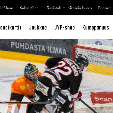
l of fame
Kallen Kannu
Ravintola Hurrikaanin lounas
Podcast
kausikortit
Joukkue
JYP-shop
Kumppanuus