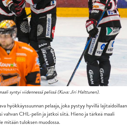
aali syntyi viidennessä pelissä (Kuva: Jiri Halttunen).
ava hyökkäyssuunnan pelaaja, joka pystyy hyvillä lajitaidoillaan
si vahvan CHL-pelin ja jatkoi siitä. Hieno ja tärkeä maali
ille mitään tuloksen muodossa.