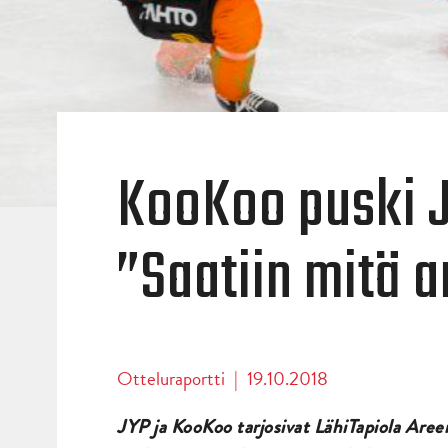
KooKoo puski 
”Saatiin mitä a
Otteluraportti
|
19.10.2018
JYP ja KooKoo tarjosivat LähiTapiola Aree