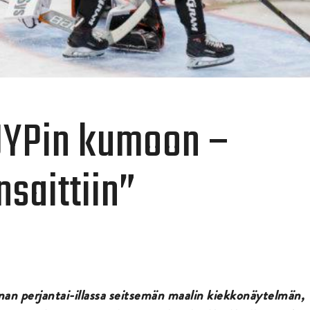
JYPin kumoon –
nsaittiin”
nan perjantai-illassa seitsemän maalin kiekkonäytelmän,