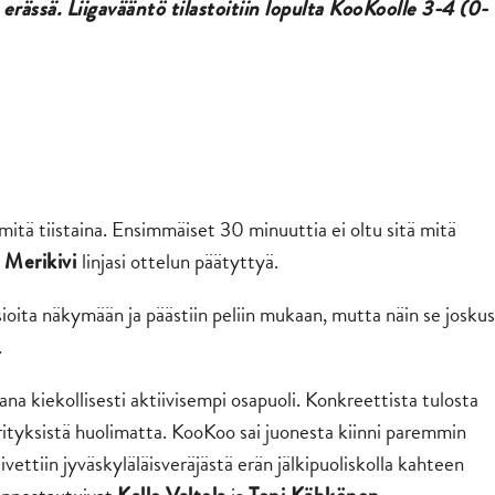
erässä. Liigavääntö tilastoitiin lopulta KooKoolle 3-4 (0-
n mitä tiistaina. Ensimmäiset 30 minuuttia ei oltu sitä mitä
linjasi ottelun päätyttyä.
i Merikivi
sioita näkymään ja päästiin peliin mukaan, mutta näin se joskus
.
 kiekollisesti aktiivisempi osapuoli. Konkreettista tulosta
rityksistä huolimatta. KooKoo sai juonesta kiinni paremmin
ettiin jyväskyläläisveräjästä erän jälkipuoliskolla kahteen