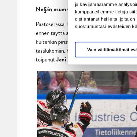
ja kävijämäärämme analysoim
Neljän osuman päätöserä
kumppaneillemme tietoja siitä
olet antanut heille tai joita 
Päätöserässä Toni Kähkönen onnistui siirtäm
suostumustasi evästeiden k
ennen täyttä aikaa, minkä seurauksena
Tuoma
kuitenkin piristystä puseroonsa ja tylytti h
tasalukemiin. Hurrikaanimiehistön onnistujin
Vain välttämättömät ev
toipunut
, sekä liigauran a
Jani Tuppurainen