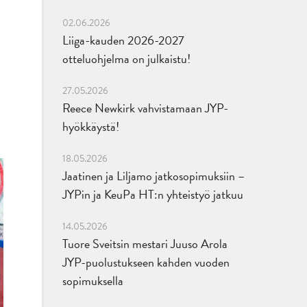
02.06.2026
Liiga-kauden 2026-2027
otteluohjelma on julkaistu!
27.05.2026
Reece Newkirk vahvistamaan JYP-
hyökkäystä!
18.05.2026
Jaatinen ja Liljamo jatkosopimuksiin –
JYPin ja KeuPa HT:n yhteistyö jatkuu
14.05.2026
Tuore Sveitsin mestari Juuso Arola
JYP-puolustukseen kahden vuoden
sopimuksella