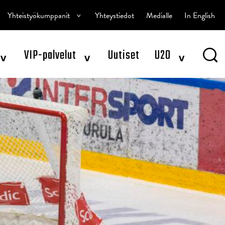
^
Yhteistyökumppanit
Yhteystiedot
Medialle
In English
^
^
^
VIP-palvelut
Uutiset
U20