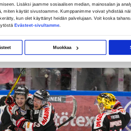
iseen. Lisäksi jaamme sosiaalisen median, mainosalan ja analy
, miten käytät sivustoamme. Kumppanimme voivat yhdistää näitä t
on kerätty, kun olet käyttänyt heidän palvelujaan. Voit koska taha
ään vierasmiehistön 3-1-johtoon vajaat kymmenen minuuttia
äytöstä
Evästeet-sivultamme
.
n suojatit näyttivät menevän menojaan. JYP sai
s Tuokkola
etkeä myöhemmin reilussa kahdessa minuutissa pelin 3-3-
a kunnostautuivat loukkaantumisen jäljiltä pelikuntoon
ästeet
Muokkaa
vausmaalinsa viimeistellyt
.
Joonas Viinikainen