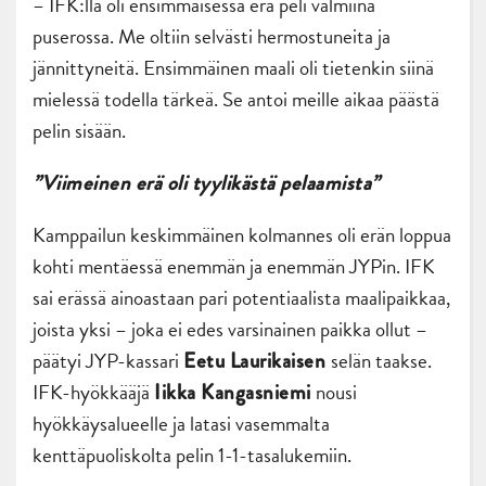
– IFK:lla oli ensimmäisessä erä peli valmiina
puserossa. Me oltiin selvästi hermostuneita ja
jännittyneitä. Ensimmäinen maali oli tietenkin siinä
mielessä todella tärkeä. Se antoi meille aikaa päästä
pelin sisään.
”Viimeinen erä oli tyylikästä pelaamista”
Kamppailun keskimmäinen kolmannes oli erän loppua
kohti mentäessä enemmän ja enemmän JYPin. IFK
sai erässä ainoastaan pari potentiaalista maalipaikkaa,
joista yksi – joka ei edes varsinainen paikka ollut –
päätyi JYP-kassari
selän taakse.
Eetu Laurikaisen
IFK-hyökkääjä
nousi
Iikka Kangasniemi
hyökkäysalueelle ja latasi vasemmalta
kenttäpuoliskolta pelin 1-1-tasalukemiin.