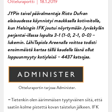
Otteluraportti
|
18.1.2019
JYPin taival päävalmentaja Risto Dufvan
alaisuudessa käynnistyi maukkaalla kotivoitolla,
kun Helsingin IFK joutui nöyrtymään Jyväskylän
perjantai-illassa lopulta 3-1 (1-0, 2-1, 0-0) –
lukemin. LähiTapiola Areenalla voittoa todisti
ensimmäistä kertaa tällä kaudella läsnä ollut
loppuunmyyty kotiyleisö – 4437 katsojaa.
Otteluraportin tarjoaa Administer.
Tietenkin olen äärimmäisen tyytyväinen siitä, että
–
saatiin kolme pistettä kovan taistelun jälkeen. IFK