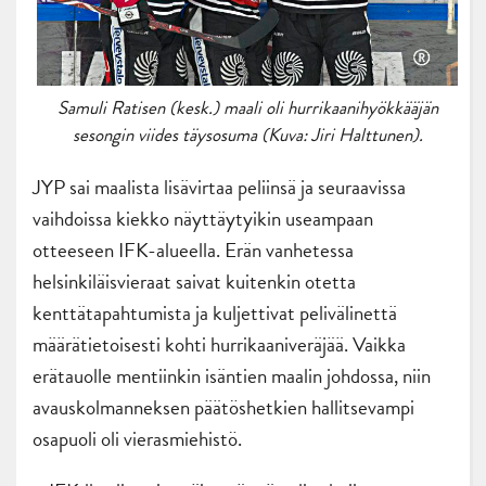
Samuli Ratisen (kesk.) maali oli hurrikaanihyökkääjän
sesongin viides täysosuma (Kuva: Jiri Halttunen).
JYP sai maalista lisävirtaa peliinsä ja seuraavissa
vaihdoissa kiekko näyttäytyikin useampaan
otteeseen IFK-alueella. Erän vanhetessa
helsinkiläisvieraat saivat kuitenkin otetta
kenttätapahtumista ja kuljettivat pelivälinettä
määrätietoisesti kohti hurrikaaniveräjää. Vaikka
erätauolle mentiinkin isäntien maalin johdossa, niin
avauskolmanneksen päätöshetkien hallitsevampi
osapuoli oli vierasmiehistö.