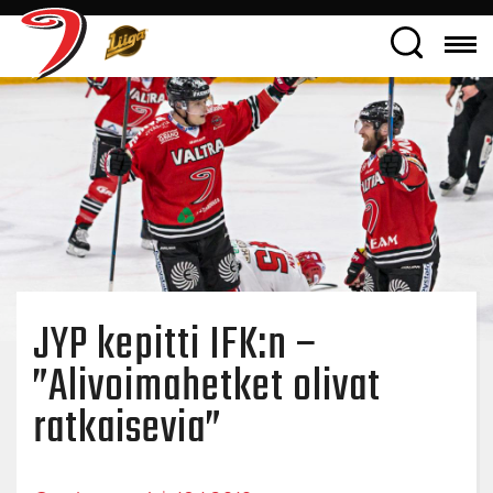
JYP kepitti IFK:n –
”Alivoimahetket olivat
ratkaisevia”