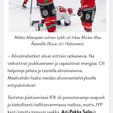
Mikko Mäenpään tulinen tykki oli liikaa Micke-Max
Åstenille (Kuva: Jiri Halttunen).
– Alivoimahetket olivat erittäin ratkaisevia. Ne
vaikuttivat joukkueeseen ja vapauttivat energiaa. Oli
helpompi pelata ja taistella alivoimaisena.
Maalivahdin lisäksi meidän alivoimamiehitykselle
erityiskiitokset.
Taistelun päätöserässä IFK oli painostavampi osapuoli
ja kiekollisesti hallitsevammassa roolissa, mutta JYP
kesti lopulta loppuun saakka.
in
Ari-Pekka Selin