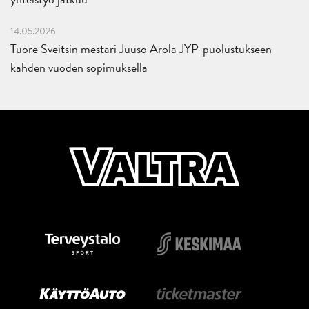
14.05.2026
Tuore Sveitsin mestari Juuso Arola JYP-puolustukseen
kahden vuoden sopimuksella