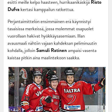
esitti meille kelpo haasteen, hurrikaanikäskijä
Risto
kertasi kamppailun ratkettua.
Dufva
Perjantaimittelön ensimmäinen erä käynnistyi
tasaisissa merkeissä, jossa molemmat osapuolet
vuorollaan hakivat hyökkäysasemiaan. Illan
avausmaali nähtiin vajaan kahdeksan peliminuutin
kohdalla, jolloin
ampaisi vasenta
Samuli Ratinen
kaistaa pitkin aina maalintekoon saakka.