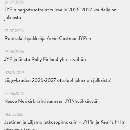
29.07.2026
JYPin harjoitusottelut tulevalle 2026-2027 kaudelle on
julkaistu!
27.07.2026
Ruotsalaishyökkääjä Arvid Costmar JYPiin
25.06.2026
JYP ja Secto Rally Finland yhteistyöhön
02.06.2026
Liiga-kauden 2026-2027 otteluohjelma on julkaistu!
27.05.2026
Reece Newkirk vahvistamaan JYP-hyökkäystä!
18.05.2026
Jaatinen ja Liljamo jatkosopimuksiin – JYPin ja KeuPa HT:n
yhteistyö jatkuu