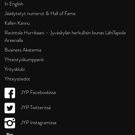
In English
Jäädytetyt numerot & Hall of Fame
Kallen Kannu
Ravintola Hurrikaani – Jyväskylän herkullisin lounas LähiTapiola
Areenalla
Business Akatemia
Yhteistyökumppanit
Yritysklubi
Yhteystiedot
JYP Facebookissa
JYP Twitterissä
JYP Instagramissa