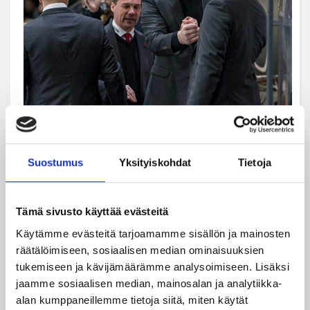
Risto Dufvalla ja muulla valmennusjohdolla oli syytä
tuulettaa taiston tauottua (Kuva: Jiri Halttunen).
Suostumus
Yksityiskohdat
Tietoja
JYPin liigaviikko jatkuu lauantaina Tampereella, jossa
asettuu vastaan Lappeenrannan SaiPan perjantain
kierroksella 7-4-lukemin kukistanut Tappara.
Tämä sivusto käyttää evästeitä
Käytämme evästeitä tarjoamamme sisällön ja mainosten
räätälöimiseen, sosiaalisen median ominaisuuksien
tukemiseen ja kävijämäärämme analysoimiseen. Lisäksi
Teksti: Antti Hokkanen
jaamme sosiaalisen median, mainosalan ja analytiikka-
alan kumppaneillemme tietoja siitä, miten käytät