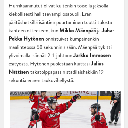
Hurrikaaninutut olivat kuitenkin toisella jaksolla
kiekollisesti hallitsevampi osapuoli. Erän
päätöshetkillä isäntien puurtaminen tuotti tulosta
kahteen otteeseen, kun
ja
Mikko Mäenpää
Juha-
onnistuivat kumpainenkin
Pekka Hytönen
maalinteossa 58 sekunnin sisään. Mäenpää tykitti
ylivoimalla isännät 2-1-johtoon
Jarkko Immosen
esityöstä. Hytönen puolestaan kuittasi
Julius
takatolppapassin stadilaishäkkiin 19
Nättisen
sekuntia ennen taukovihellystä.