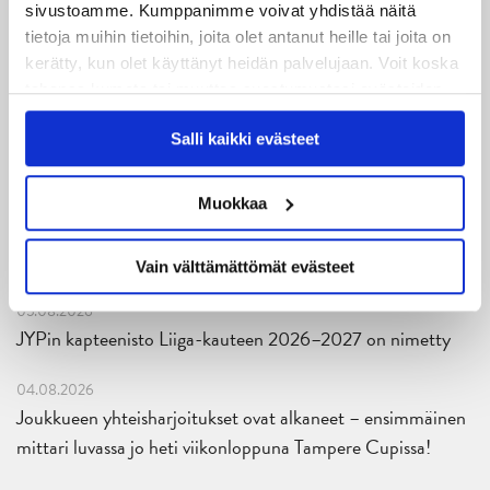
sivustoamme. Kumppanimme voivat yhdistää näitä
tietoja muihin tietoihin, joita olet antanut heille tai joita on
kerätty, kun olet käyttänyt heidän palvelujaan. Voit koska
tahansa kumota tai muuttaa suostumustasi evästeiden
käytöstä
Evästeet-sivultamme
.
Salli kaikki evästeet
Uusimmat
Muokkaa
06.08.2026
JYPin kausi käyntiin Tampere Cupista!
Vain välttämättömät evästeet
05.08.2026
JYPin kapteenisto Liiga-kauteen 2026–2027 on nimetty
04.08.2026
Joukkueen yhteisharjoitukset ovat alkaneet – ensimmäinen
mittari luvassa jo heti viikonloppuna Tampere Cupissa!