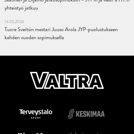
yhteistyö jatkuu
14.05.2026
Tuore Sveitsin mestari Juuso Arola JYP-puolustukseen
kahden vuoden sopimuksella