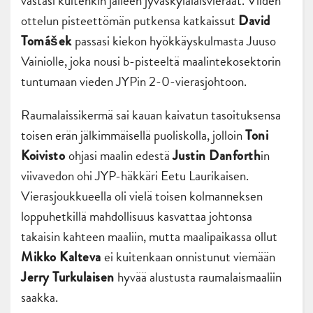
vastasi kuitenkin jälleen jyväskyläläisvieraat. Viiden
ottelun pisteettömän putkensa katkaissut
David
passasi kiekon hyökkäyskulmasta Juuso
Tomášek
Vainiolle, joka nousi b-pisteeltä maalintekosektorin
tuntumaan vieden JYPin 2-0-vierasjohtoon.
Raumalaissikermä sai kauan kaivatun tasoituksensa
toisen erän jälkimmäisellä puoliskolla, jolloin
Toni
ohjasi maalin edestä
in
Koivisto
Justin Danforth
viivavedon ohi JYP-häkkäri Eetu Laurikaisen.
Vierasjoukkueella oli vielä toisen kolmanneksen
loppuhetkillä mahdollisuus kasvattaa johtonsa
takaisin kahteen maaliin, mutta maalipaikassa ollut
ei kuitenkaan onnistunut viemään
Mikko Kalteva
hyvää alustusta raumalaismaaliin
Jerry Turkulaisen
saakka.