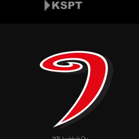
JYP Jyväskylä Oy