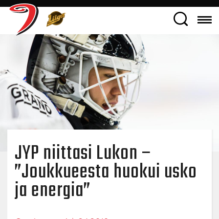
JYP niittasi Lukon –
”Joukkueesta huokui usko
ja energia”