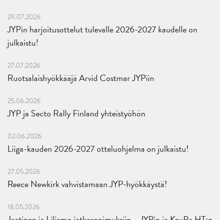
29.07.2026
JYPin harjoitusottelut tulevalle 2026-2027 kaudelle on
julkaistu!
27.07.2026
Ruotsalaishyökkääjä Arvid Costmar JYPiin
25.06.2026
JYP ja Secto Rally Finland yhteistyöhön
02.06.2026
Liiga-kauden 2026-2027 otteluohjelma on julkaistu!
27.05.2026
Reece Newkirk vahvistamaan JYP-hyökkäystä!
18.05.2026
Jaatinen ja Liljamo jatkosopimuksiin – JYPin ja KeuPa HT:n