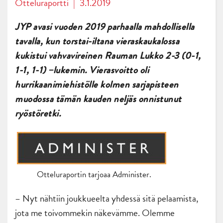
Otteluraportti
|
3.1.2019
JYP avasi vuoden 2019 parhaalla mahdollisella
tavalla, kun torstai-iltana vieraskaukalossa
kukistui vahvavireinen Rauman Lukko 2-3 (0-1,
1-1, 1-1) –lukemin. Vierasvoitto oli
hurrikaanimiehistölle kolmen sarjapisteen
muodossa tämän kauden neljäs onnistunut
ryöstöretki.
Otteluraportin tarjoaa Administer.
– Nyt nähtiin joukkueelta yhdessä sitä pelaamista,
jota me toivommekin näkevämme. Olemme