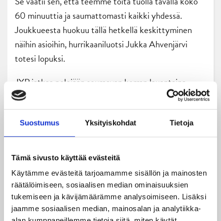
Se vaatii sen, että teemme töitä tuolla tavalla koko
60 minuuttia ja saumattomasti kaikki yhdessä.
Joukkueesta huokuu tällä hetkellä keskittyminen
näihin asioihin, hurrikaaniluotsi Jukka Ahvenjärvi
totesi lopuksi.
JYP jatkaa pelejään seuraavan kerran lauantaina,
jolloin LähiTapiola Areenalle saapuu vieraaksi Turun
Palloseura.
Suostumus
Yksityiskohdat
Tietoja
Tämä sivusto käyttää evästeitä
Teksti: Antti Hokkanen
Käytämme evästeitä tarjoamamme sisällön ja mainosten
räätälöimiseen, sosiaalisen median ominaisuuksien
Osta lippusi peliin tästä!
tukemiseen ja kävijämäärämme analysoimiseen. Lisäksi
jaamme sosiaalisen median, mainosalan ja analytiikka-
alan kumppaneillemme tietoja siitä, miten käytät