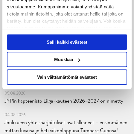
sivustoamme. Kumppanimme voivat yhdistää näitä
tietoja muihin tietoihin, joita olet antanut heille tai joita on
kerätty, kun olet käyttänyt heidän palvelujaan. Voit koska
tahansa kumota tai muuttaa suostumustasi evästeiden
käytöstä
Evästeet-sivultamme
.
Salli kaikki evästeet
Uusimmat
Muokkaa
06.08.2026
Vain välttämättömät evästeet
JYPin kausi käyntiin Tampere Cupista!
05.08.2026
JYPin kapteenisto Liiga-kauteen 2026–2027 on nimetty
04.08.2026
Joukkueen yhteisharjoitukset ovat alkaneet – ensimmäinen
mittari luvassa jo heti viikonloppuna Tampere Cupissa!