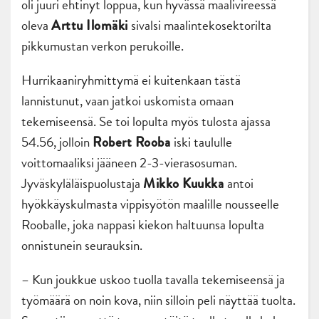
oli juuri ehtinyt loppua, kun hyvässä maalivireessä
oleva
sivalsi maalintekosektorilta
Arttu Ilomäki
pikkumustan verkon perukoille.
Hurrikaaniryhmittymä ei kuitenkaan tästä
lannistunut, vaan jatkoi uskomista omaan
tekemiseensä. Se toi lopulta myös tulosta ajassa
54.56, jolloin
iski taululle
Robert Rooba
voittomaaliksi jääneen 2-3-vierasosuman.
Jyväskyläläispuolustaja
antoi
Mikko Kuukka
hyökkäyskulmasta vippisyötön maalille nousseelle
Rooballe, joka nappasi kiekon haltuunsa lopulta
onnistunein seurauksin.
– Kun joukkue uskoo tuolla tavalla tekemiseensä ja
työmäärä on noin kova, niin silloin peli näyttää tuolta.