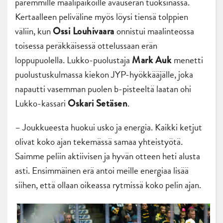
paremmille maalipaikoille avauserän tuoksinassa.
Kertaalleen peliväline myös löysi tiensä tolppien
väliin, kun
onnistui maalinteossa
Ossi Louhivaara
toisessa peräkkäisessä ottelussaan erän
loppupuolella. Lukko-puolustaja
menetti
Mark Auk
puolustuskulmassa kiekon JYP-hyökkääjälle, joka
napautti vasemman puolen b-pisteeltä laatan ohi
Lukko-kassari
.
Oskari Setäsen
– Joukkueesta huokui usko ja energia. Kaikki ketjut
olivat koko ajan tekemässä samaa yhteistyötä.
Saimme peliin aktiivisen ja hyvän otteen heti alusta
asti. Ensimmäinen erä antoi meille energiaa lisää
siihen, että ollaan oikeassa rytmissä koko pelin ajan.