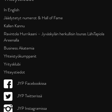
In English
Jäädytetyt numerot & Hall of Fame
Kallen Kannu
Ravintola Hurrikaani – Jyväskylän herkullisin lounas LähiTapiola
Areenalla
Business Akatemia
Yhteistyökumppanit
Yritysklubi
Yhteystiedot
JYP Facebookissa
JYP Twitterissä
JYP Instagramissa