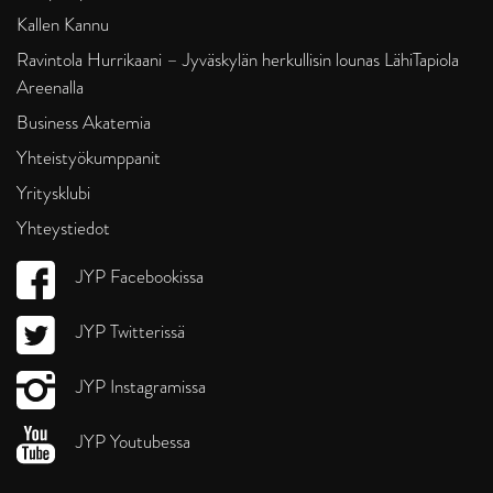
Kallen Kannu
Ravintola Hurrikaani – Jyväskylän herkullisin lounas LähiTapiola
Areenalla
Business Akatemia
Yhteistyökumppanit
Yritysklubi
Yhteystiedot
JYP Facebookissa
JYP Twitterissä
JYP Instagramissa
JYP Youtubessa