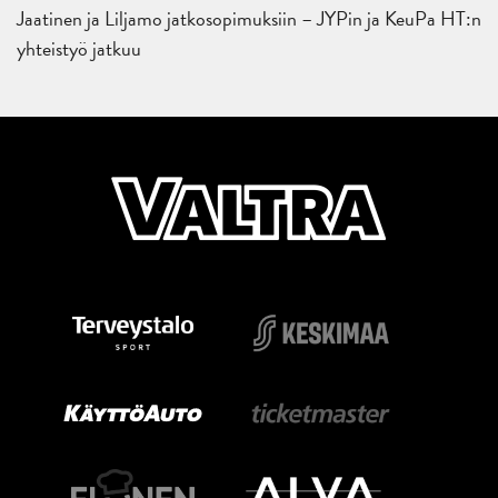
Jaatinen ja Liljamo jatkosopimuksiin – JYPin ja KeuPa HT:n
yhteistyö jatkuu