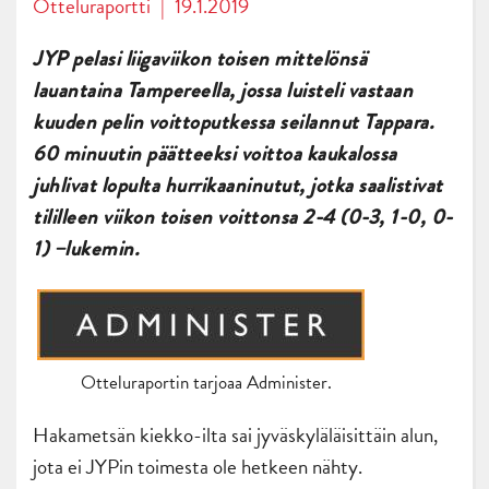
Otteluraportti
|
19.1.2019
JYP pelasi liigaviikon toisen mittelönsä
lauantaina Tampereella, jossa luisteli vastaan
kuuden pelin voittoputkessa seilannut Tappara.
60 minuutin päätteeksi voittoa kaukalossa
juhlivat lopulta hurrikaaninutut, jotka saalistivat
tililleen viikon toisen voittonsa 2-4 (0-3, 1-0, 0-
1) –lukemin.
Otteluraportin tarjoaa Administer.
Hakametsän kiekko-ilta sai jyväskyläläisittäin alun,
jota ei JYPin toimesta ole hetkeen nähty.