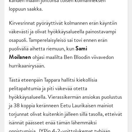
kahden maalin johtonsa toisen kolmanneksen
loppuun saakka.
Kirvesrinnat pyöräyttivät kolmannen erän käyntiin
väkevästi ja olivat hyökkäysalueella painostavampi
osapuoli. Tamperelaisyleisö sai tovi ennen erän
puoliväliä aihetta riemuun, kun
Sami
ohjasi maalilta Ben Bloodin viivavedon
Moilanen
hurrikaanirysään.
Tästä eteenpäin Tappara hallitsi kiekollisia
pelitapahtumia ja piti väkevää otetta
hyökkäysalueella. Vierassikermän ansiokas puolustus
ja 38 koppia keränneen Eetu Laurikaisen mainiot
torjunnat olivat kuitenkin jälleen sillä tasolla, etteivät
isännät päässeet enää tämän lähemmäksi
onnistumisia. JYPin 4-2-voittolukemat tyhjään