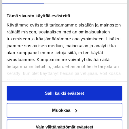
pelaaminen oikeilla hetkillä korostui viikonlopun
molemmissa otteluissa.
Tämä sivusto käyttää evästeitä
Seuraavan kerran JYP on tositoimissa ensi
Käytämme evästeitä tarjoamamme sisällön ja mainosten
perjantaina, jolloin LähiTapiola Areenalla vastaan
räätälöimiseen, sosiaalisen median ominaisuuksien
tukemiseen ja kävijämäärämme analysoimiseen. Lisäksi
asettuu Tampereen Ilves.
jaamme sosiaalisen median, mainosalan ja analytiikka-
alan kumppaneillemme tietoja siitä, miten käytät
sivustoamme. Kumppanimme voivat yhdistää näitä
tietoja muihin tietoihin, joita olet antanut heille tai joita on
Teksti: Antti Hokkanen
kerätty, kun olet käyttänyt heidän palvelujaan. Voit koska
tahansa kumota tai muuttaa suostumustasi evästeiden
käytöstä
Evästeet-sivultamme
.
Osta lippusi peliin tästä!
Salli kaikki evästeet
Muokkaa
Vain välttämättömät evästeet