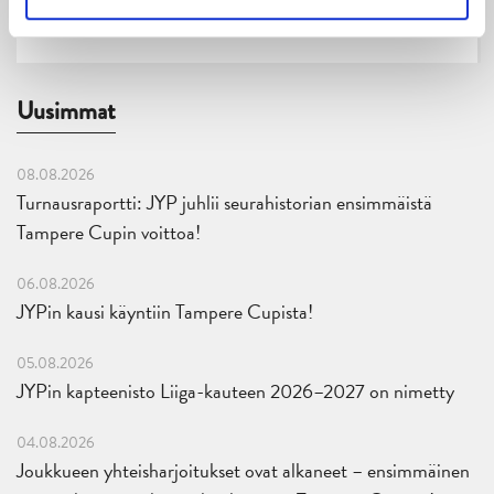
Uusimmat
08.08.2026
Turnausraportti: JYP juhlii seurahistorian ensimmäistä
Tampere Cupin voittoa!
06.08.2026
JYPin kausi käyntiin Tampere Cupista!
05.08.2026
JYPin kapteenisto Liiga-kauteen 2026–2027 on nimetty
04.08.2026
Joukkueen yhteisharjoitukset ovat alkaneet – ensimmäinen