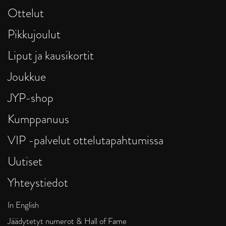
Ottelut
Pikkujoulut
Liput ja kausikortit
Joukkue
JYP-shop
Kumppanuus
VIP -palvelut ottelutapahtumissa
Uutiset
Yhteystiedot
In English
Jäädytetyt numerot & Hall of Fame