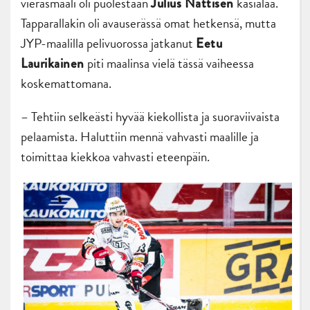
vierasmaali oli puolestaan
käsialaa.
Julius Nättisen
Tapparallakin oli avauserässä omat hetkensä, mutta
JYP-maalilla pelivuorossa jatkanut
Eetu
piti maalinsa vielä tässä vaiheessa
Laurikainen
koskemattomana.
– Tehtiin selkeästi hyvää kiekollista ja suoraviivaista
pelaamista. Haluttiin mennä vahvasti maalille ja
toimittaa kiekkoa vahvasti eteenpäin.