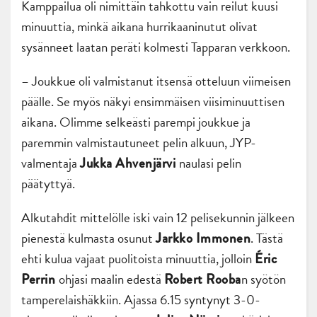
Kamppailua oli nimittäin tahkottu vain reilut kuusi
minuuttia, minkä aikana hurrikaaninutut olivat
sysänneet laatan peräti kolmesti Tapparan verkkoon.
– Joukkue oli valmistanut itsensä otteluun viimeisen
päälle. Se myös näkyi ensimmäisen viisiminuuttisen
aikana. Olimme selkeästi parempi joukkue ja
paremmin valmistautuneet pelin alkuun, JYP-
valmentaja
naulasi pelin
Jukka Ahvenjärvi
päätyttyä.
Alkutahdit mittelölle iski vain 12 pelisekunnin jälkeen
pienestä kulmasta osunut
. Tästä
Jarkko Immonen
ehti kulua vajaat puolitoista minuuttia, jolloin
Éric
ohjasi maalin edestä
n syötön
Perrin
Robert Rooba
tamperelaishäkkiin. Ajassa 6.15 syntynyt 3-0-