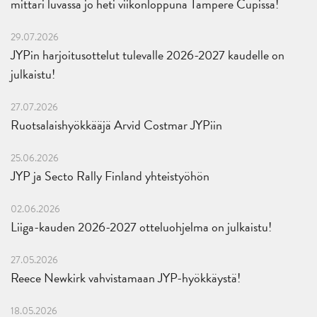
mittari luvassa jo heti viikonloppuna Tampere Cupissa!
29.07.2026
JYPin harjoitusottelut tulevalle 2026-2027 kaudelle on
julkaistu!
27.07.2026
Ruotsalaishyökkääjä Arvid Costmar JYPiin
25.06.2026
JYP ja Secto Rally Finland yhteistyöhön
02.06.2026
Liiga-kauden 2026-2027 otteluohjelma on julkaistu!
27.05.2026
Reece Newkirk vahvistamaan JYP-hyökkäystä!
18.05.2026