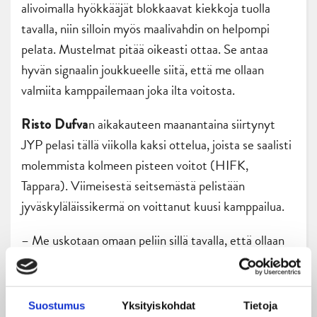
alivoimalla hyökkääjät blokkaavat kiekkoja tuolla
tavalla, niin silloin myös maalivahdin on helpompi
pelata. Mustelmat pitää oikeasti ottaa. Se antaa
hyvän signaalin joukkueelle siitä, että me ollaan
valmiita kamppailemaan joka ilta voitosta.
n aikakauteen maanantaina siirtynyt
Risto Dufva
JYP pelasi tällä viikolla kaksi ottelua, joista se saalisti
molemmista kolmeen pisteen voitot (HIFK,
Tappara). Viimeisestä seitsemästä pelistään
jyväskyläläissikermä on voittanut kuusi kamppailua.
– Me uskotaan omaan peliin sillä tavalla, että ollaan
rohkeita pelin kanssa. Halutaan tehdä ratkaisuja,
mutta ollaan myös viisaita. Ne asiat konkretisoituivat
hyvin vahvasti tämän viikon peleissä. Fiksu
Suostumus
Yksityiskohdat
Tietoja