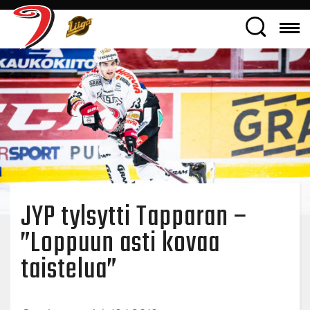
JYP tylsytti Tapparan –
”Loppuun asti kovaa
taistelua”