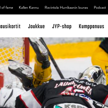
l of fame
Kallen Kannu
Ravintola Hurrikaanin lounas
Podcast
kausikortit
Joukkue
JYP-shop
Kumppanuus