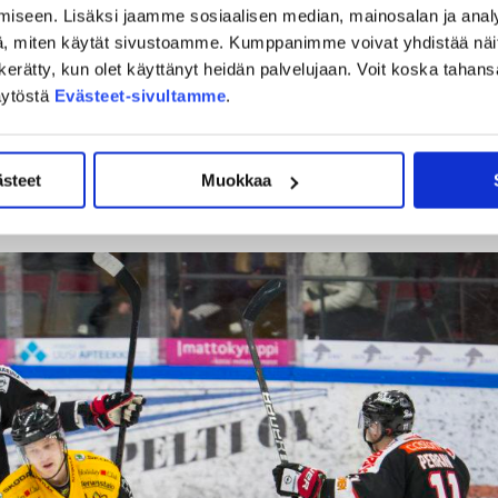
iseen. Lisäksi jaamme sosiaalisen median, mainosalan ja analy
essa vartioi hurrikaanikippari
, joka ei
Juha-Pekka Hytönen
, miten käytät sivustoamme. Kumppanimme voivat yhdistää näitä t
än mailaa aisoissa ratkaisevalla hetkellä.
on kerätty, kun olet käyttänyt heidän palvelujaan. Voit koska taha
äytöstä
Evästeet-sivultamme
.
iitä viimeisen erä kahta peräkkäistä jäähyä. Siihen oikeastaan
i juuri sen aavistuksen hyökkäyspelin paremmin käyntiin ja
. Tilanteen seurauksena he saivat kiekon maaliin,
ästeet
Muokkaa