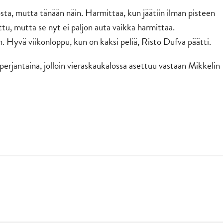
osta, mutta tänään näin. Harmittaa, kun jäätiin ilman pisteen
ttu, mutta se nyt ei paljon auta vaikka harmittaa.
Hyvä viikonloppu, kun on kaksi peliä, Risto Dufva päätti.
erjantaina, jolloin vieraskaukalossa asettuu vastaan Mikkelin