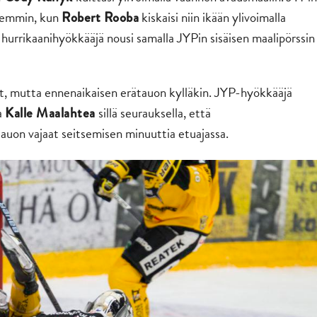
öhemmin, kun
kiskaisi niin ikään ylivoimalla
Robert Rooba
hurrikaanihyökkääjä nousi samalla JYPin sisäisen maalipörssin
, mutta ennenaikaisen erätauon kylläkin.
JYP-hyökkääjä
a
sillä seurauksella, että
Kalle Maalahtea
tauon vajaat seitsemisen minuuttia etuajassa.