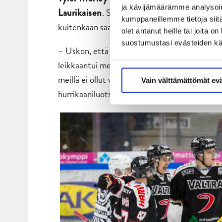
ja kävijämäärämme analysoim
. SaiPa-hyökkääjä Morleya tilante
Laurikaisen
kumppaneillemme tietoja siitä
kuitenkaan saanut pidettyä kanadalaishyökkääj
olet antanut heille tai joita 
suostumustasi evästeiden k
– Uskon, että tarina olisi ollut toinen ilman n
leikkaantui meidän peli. Sen jälkeen SaiPa sa
meillä ei ollut voimia säilyttää huolellisuutta
Vain välttämättömät ev
hurrikaaniluotsi näki.