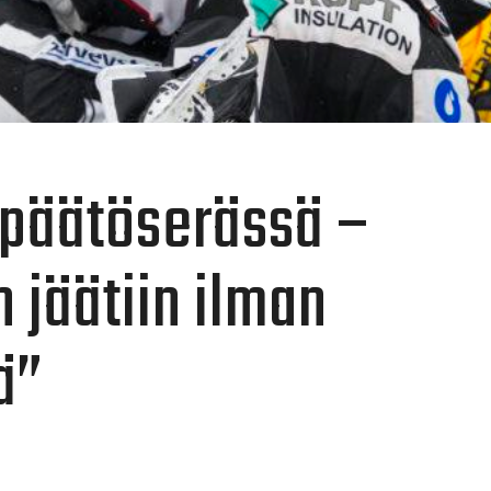
 päätöserässä –
 jäätiin ilman
ä”