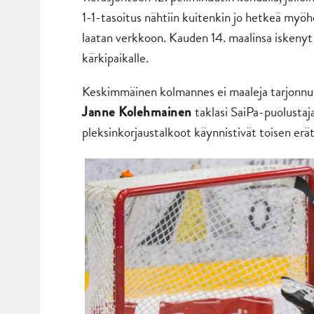
1-1-tasoitus nähtiin kuitenkin jo hetkeä my
laatan verkkoon. Kauden 14. maalinsa iskenyt 
kärkipaikalle.
Keskimmäinen kolmannes ei maaleja tarjonnut
taklasi SaiPa-puolustaj
Janne Kolehmainen
pleksinkorjaustalkoot käynnistivät toisen erä