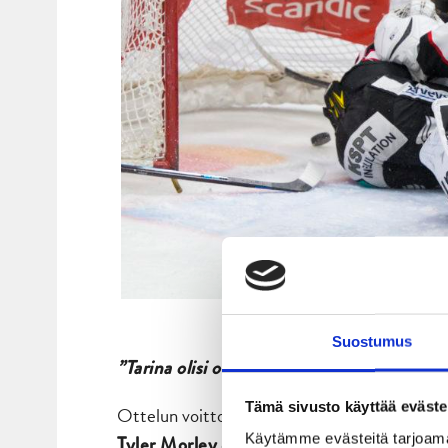
Ottelun avausmaalia seurasi pieni
Suostumus
”Tarina olisi ollut toinen ilman kahta perä
Tämä sivusto käyttää eväste
Ottelun voittomaali nähtiin lopulta päätöserä
Käytämme evästeitä tarjoama
ohjasi maalin edestä
Tyler Morley
Brenden 