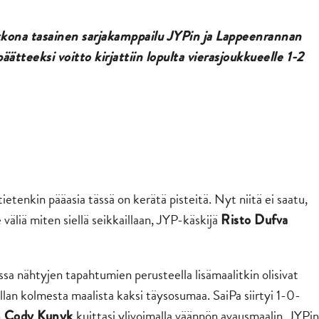
iikkona tasainen sarjakamppailu JYPin ja Lappeenrannan
tteeksi voitto kirjattiin lopulta vierasjoukkueelle 1-2
ietenkin pääasia tässä on kerätä pisteitä. Nyt niitä ei saatu,
väliä miten siellä seikkaillaan, JYP-käskijä
Risto Dufva
ssa nähtyjen tapahtumien perusteella lisämaalitkin olisivat
illan kolmesta maalista kaksi täysosumaa. SaiPa siirtyi 1-0-
n
kuittasi ylivoimalla väännön avausmaalin. JYPin
Cody Kunyk