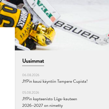
Uusimmat
06.08.2026
JYPin kausi käyntiin Tampere Cupista!
05.08.2026
JYPin kapteenisto Liiga-kauteen
2026–2027 on nimetty