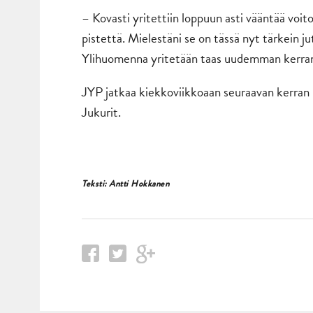
– Kovasti yritettiin loppuun asti vääntää voit
pistettä. Mielestäni se on tässä nyt tärkein ju
Ylihuomenna yritetään taas uudemman kerran. 
JYP jatkaa kiekkoviikkoaan seuraavan kerran p
Jukurit.
Teksti: Antti Hokkanen