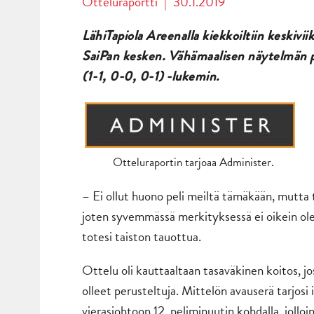
Otteluraportti
|
30.1.2019
LähiTapiola Areenalla kiekkoiltiin keskiv
SaiPan kesken. Vähämaalisen näytelmän pää
(1-1, 0-0, 0-1) -lukemin.
Otteluraportin tarjoaa Administer.
– Ei ollut huono peli meiltä tämäkään, mutta t
joten syvemmässä merkityksessä ei oikein ole 
totesi taiston tauottua.
Ottelu oli kauttaaltaan tasaväkinen koitos, jo
olleet perusteltuja. Mittelön avauserä tarjosi 
vierasjohtoon
12. peliminuutin kohdalla, jolloi