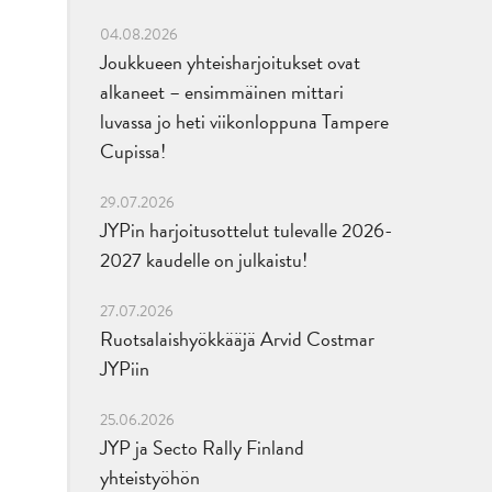
04.08.2026
Joukkueen yhteisharjoitukset ovat
alkaneet – ensimmäinen mittari
luvassa jo heti viikonloppuna Tampere
Cupissa!
29.07.2026
JYPin harjoitusottelut tulevalle 2026-
2027 kaudelle on julkaistu!
27.07.2026
Ruotsalaishyökkääjä Arvid Costmar
JYPiin
25.06.2026
JYP ja Secto Rally Finland
yhteistyöhön