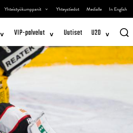
^
Yhteistyökumppanit
Yhteystiedot
Medialle
In English
^
^
^
VIP-palvelut
Uutiset
U20