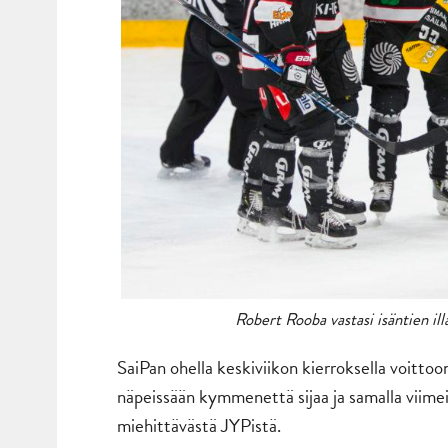
Robert Rooba vastasi isäntien il
SaiPan ohella keskiviikon kierroksella voitto
näpeissään kymmenettä sijaa ja samalla viimeis
miehittävästä JYPistä.