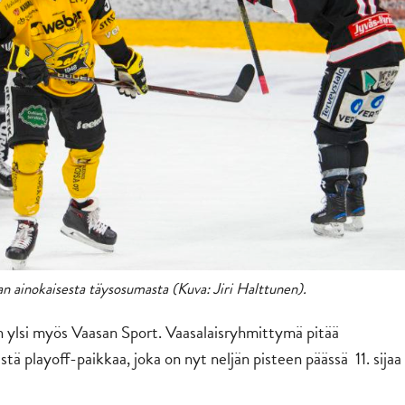
lan ainokaisesta täysosumasta (Kuva: Jiri Halttunen).
on ylsi myös Vaasan Sport. Vaasalaisryhmittymä pitää
tä playoff-paikkaa, joka on nyt neljän pisteen päässä 11. sijaa