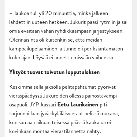
– Taukoa tuli yli 20 minuuttia, minkä jälkeen
lähdettiin uuteen hetkeen. Jukurit pääsi rytmiin ja sai
omia eväitään vähän ryhdikkäämpään järjestykseen.
Olennaisinta oli kuitenkin se, että meidän
kamppailupelaaminen ja tunne oli periksiantamaton
koko ajan. Löysää ei annettu missään vaiheessa.
Ylityöt tuovat toivotun lopputuloksen
Keskimmäisellä jaksolla pelitapahtumat pyörivät
vieraspäädyssä Jukureiden ollessa painostavampi
osapuoli. JYP-kassari
piti
Eetu Laurikainen
torjunnoillaan jyväskyläläisvieraat pelissä mukana,
kun samaan aikaan toisessa päässä kaukaloa ei
kovinkaan montaa vierastilannetta nähty.