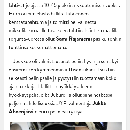
lähtivät jo ajassa 10.45 pleksin rikkoutumisen vuoksi.
Hurrikaanimiehistö hallitsi tätä ennen
kenttätapahtumia ja toimitti pelivälinettä
mikkeliläismaalille tasaiseen tahtiin. Isäntien maalilla
torjuntavuorossa ollut
piti kuitenkin
Sami Rajaniemi
tonttinsa koskemattomana.
– Joukkue oli valmistautunut peliin hyvin ja se näkyi
ensimmäisen kymmenminuuttisen aikana. Päästiin
selkeästi pelin päälle ja pystyttiin tuottamaan koko
ajan paikkoja. Hallittiin hyökkäysalueen
hyökkäyspeliä, eikä Jukureilla ollut siinä hetkessä
paljon mahdollisuuksia, JYP-valmentaja
Jukka
niputti pelin päätyttyä.
Ahvenjärvi