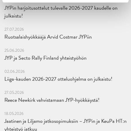
29.07.2026
JYPin harjoitusottelut tulevalle 2026-2027 kaudelle on
julkaistu!
27.07.2026
Ruotsalaishyökkääjä Arvid Costmar JYPiin
25.06.2026
JYP ja Secto Rally Finland yhteistyöhön
02.06.2026
Liiga-kauden 2026-2027 otteluohjelma on julkaistu!
27.05.2026
Reece Newkirk vahvistamaan JYP-hyökkäystä!
18.05.2026
Jaatinen ja Liljamo jatkosopimuksiin – JYPin ja KeuPa HT:n
yhteistyö jatkuu