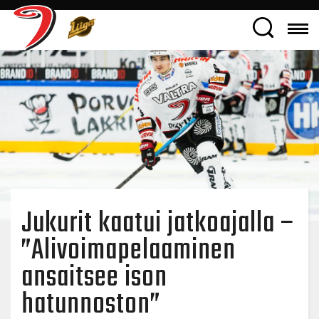
Jukurit kaatui jatkoajalla –
”Alivoimapelaaminen
ansaitsee ison
hatunnoston”