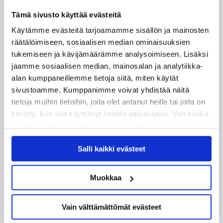
Tämä sivusto käyttää evästeitä
Uusimmat
Käytämme evästeitä tarjoamamme sisällön ja mainosten
räätälöimiseen, sosiaalisen median ominaisuuksien
08.08.2026
tukemiseen ja kävijämäärämme analysoimiseen. Lisäksi
Turnausraportti: JYP juhlii seurahistorian ensimmäistä
jaamme sosiaalisen median, mainosalan ja analytiikka-
Tampere Cupin voittoa!
alan kumppaneillemme tietoja siitä, miten käytät
sivustoamme. Kumppanimme voivat yhdistää näitä
06.08.2026
tietoja muihin tietoihin, joita olet antanut heille tai joita on
JYPin kausi käyntiin Tampere Cupista!
kerätty, kun olet käyttänyt heidän palvelujaan. Voit koska
tahansa kumota tai muuttaa suostumustasi evästeiden
05.08.2026
käytöstä
Evästeet-sivultamme
.
Salli kaikki evästeet
JYPin kapteenisto Liiga-kauteen 2026–2027 on nimetty
04.08.2026
Muokkaa
Joukkueen yhteisharjoitukset ovat alkaneet – ensimmäinen
mittari luvassa jo heti viikonloppuna Tampere Cupissa!
Vain välttämättömät evästeet