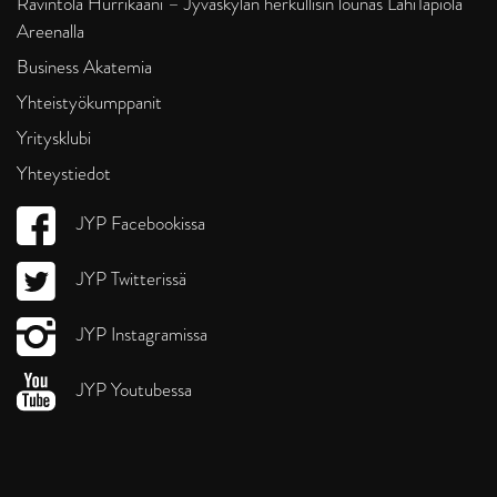
Ravintola Hurrikaani – Jyväskylän herkullisin lounas LähiTapiola
Areenalla
Business Akatemia
Yhteistyökumppanit
Yritysklubi
Yhteystiedot
JYP Facebookissa
JYP Twitterissä
JYP Instagramissa
JYP Youtubessa