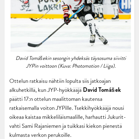
David Tomášekin sesongin yhdeksäs täysosuma siivitti
JYPin voittoon (Kuva: Photomotion / Liiga).
Ottelun ratkaisu nähtiin lopulta siis jatkoajan
alkuhetkillä, kun JYP-hyökkääjä
David Tomášek
päätti 17:n ottelun maalittoman kautensa
ratkaisemalla voiton JYPille. Tsekkihyökkääjä nousi
oikeaa kaistaa mikkeliläismaalille, harhautti Jukurit-
vahti Sami Rajaniemen ja tuikkasi kiekon pienestä
kulmasta verkon perukoille.