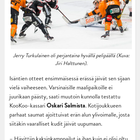
Jerry Turkulainen oli perjantaina hyvällä pelipäällä (Kuva:
Jiri Halttunen).
Isäntien otteet ensimmäisessä erässä jäivät sen sijaan
vielä vaiheeseen. Varsinaisille maalipaikoille ei
juurikaan päästy, saati muutoin kunnolla testattu
KooKoo-kassari
. Kotijoukkueen
Oskari Salmista
parhaat saumat ajoittuivat erän alun ylivoimalle, josta
siitäkin vaaralliset kudit jäivät uupumaan.
– Hävittiin kaksinkamppailut ja ihan kuin ei olisi oltu