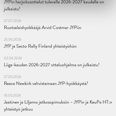
JYPin harjoitusottelut tulevalle 2026-2027 kaudelle on
julkaistu!
27.07.2026
Ruotsalaishyökkääjä Arvid Costmar JYPiin
25.06.2026
JYP ja Secto Rally Finland yhteistyöhön
02.06.2026
Liiga-kauden 2026-2027 otteluohjelma on julkaistu!
27.05.2026
Reece Newkirk vahvistamaan JYP-hyökkäystä!
18.05.2026
Jaatinen ja Liljamo jatkosopimuksiin – JYPin ja KeuPa HT:n
yhteistyö jatkuu