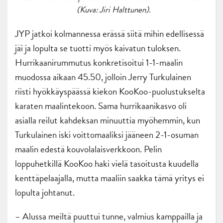
(Kuva: Jiri Halttunen).
JYP jatkoi kolmannessa erässä siitä mihin edellisessä
jäi ja lopulta se tuotti myös kaivatun tuloksen.
Hurrikaanirummutus konkretisoitui 1-1-maalin
muodossa aikaan 45.50, jolloin Jerry Turkulainen
riisti hyökkäyspäässä kiekon KooKoo-puolustukselta
karaten maalintekoon. Sama hurrikaanikasvo oli
asialla reilut kahdeksan minuuttia myöhemmin, kun
Turkulainen iski voittomaaliksi jääneen 2-1-osuman
maalin edestä kouvolalaisverkkoon. Pelin
loppuhetkillä KooKoo haki vielä tasoitusta kuudella
kenttäpelaajalla, mutta maaliin saakka tämä yritys ei
lopulta johtanut.
– Alussa meiltä puuttui tunne, valmius kamppailla ja