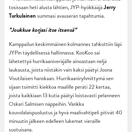
tosissaan heti alusta lähtien, JYP-hyökkääjä
Jerry
summasi avauserän tapahtumia.
Turkulainen
”Joukkue korjasi itse itsensä”
Kamppailun keskimmäinen kolmannes tahkottiin läpi
JYPin täydellisessä hallinnassa. KooKoo sai
lähetettyä hurrikaaniveräjälle ainoastaan neljä
laukausta, joista niistäkin vain kaksi päätyi Joona
Voutilaisen hanskaan. Hurrikaaniryhmittymä sen
sijaan toimitti kiekkoa maalille peräti 22 kertaa,
joista kaikkiaan 13 kutia päätyi loistavasti pelanneen
Oskari Salmisen näppeihin. Vankka
kouvolalaispuolustus ja hyvä maalivahtipeli pitivät 40
minuutin jälkeen edelleen lukemat vieraille
suotuisana.