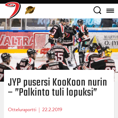
JYP pusersi KooKoon nurin
– ”Palkinto tuli lopuksi”
Otteluraportti
|
22.2.2019