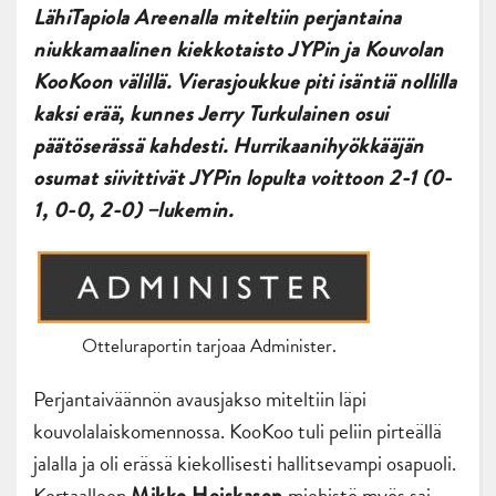
LähiTapiola Areenalla miteltiin perjantaina
niukkamaalinen kiekkotaisto JYPin ja Kouvolan
KooKoon välillä. Vierasjoukkue piti isäntiä nollilla
kaksi erää, kunnes Jerry Turkulainen osui
päätöserässä kahdesti. Hurrikaanihyökkääjän
osumat siivittivät JYPin lopulta voittoon 2-1 (0-
1, 0-0, 2-0) –lukemin.
Otteluraportin tarjoaa Administer.
Perjantaiväännön avausjakso miteltiin läpi
kouvolalaiskomennossa. KooKoo tuli peliin pirteällä
jalalla ja oli erässä kiekollisesti hallitsevampi osapuoli.
Kertaalleen
miehistö myös sai
Mikko Heiskasen