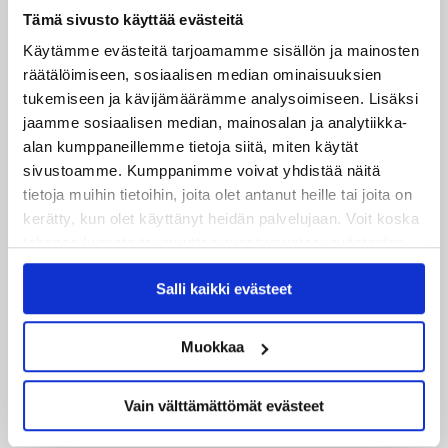
Tämä sivusto käyttää evästeitä
Uusimmat
Käytämme evästeitä tarjoamamme sisällön ja mainosten
räätälöimiseen, sosiaalisen median ominaisuuksien
08.08.2026
tukemiseen ja kävijämäärämme analysoimiseen. Lisäksi
Turnausraportti: JYP juhlii seurahistorian ensimmäistä
jaamme sosiaalisen median, mainosalan ja analytiikka-
Tampere Cupin voittoa!
alan kumppaneillemme tietoja siitä, miten käytät
sivustoamme. Kumppanimme voivat yhdistää näitä
06.08.2026
tietoja muihin tietoihin, joita olet antanut heille tai joita on
JYPin kausi käyntiin Tampere Cupista!
kerätty, kun olet käyttänyt heidän palvelujaan. Voit koska
tahansa kumota tai muuttaa suostumustasi evästeiden
05.08.2026
käytöstä
Evästeet-sivultamme
.
JYPin kapteenisto Liiga-kauteen 2026–2027 on nimetty
Salli kaikki evästeet
04.08.2026
Muokkaa
Joukkueen yhteisharjoitukset ovat alkaneet – ensimmäinen
mittari luvassa jo heti viikonloppuna Tampere Cupissa!
Vain välttämättömät evästeet
29.07.2026