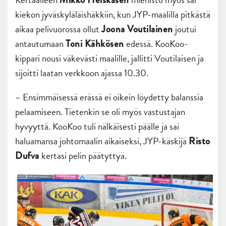
kiekon jyväskyläläishäkkiin, kun JYP-maalilla pitkästä
aikaa pelivuorossa ollut
joutui
Joona Voutilainen
antautumaan
edessä. KooKoo-
Toni Kähkösen
kippari nousi väkevästi maalille, jallitti Voutilaisen ja
sijoitti laatan verkkoon ajassa 10.30.
– Ensimmäisessä erässä ei oikein löydetty balanssia
pelaamiseen. Tietenkin se oli myös vastustajan
hyvyyttä. KooKoo tuli nälkäisesti päälle ja sai
haluamansa johtomaalin aikaiseksi, JYP-käskijä
Risto
kertasi pelin päätyttyä.
Dufva