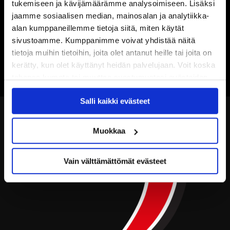
tukemiseen ja kävijämäärämme analysoimiseen. Lisäksi
jaamme sosiaalisen median, mainosalan ja analytiikka-
alan kumppaneillemme tietoja siitä, miten käytät
sivustoamme. Kumppanimme voivat yhdistää näitä
tietoja muihin tietoihin, joita olet antanut heille tai joita on
kerätty, kun olet käyttänyt heidän palvelujaan. Voit koska
tahansa kumota tai muuttaa suostumustasi evästeiden
käytöstä
Evästeet-sivultamme
.
Salli kaikki evästeet
Muokkaa
Vain välttämättömät evästeet