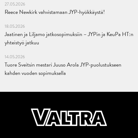
27.05.2026
Reece Newkirk vahvistamaan JYP-hyökkäystä!
18.05.2026
Jaatinen ja Liljamo jatkosopimuksiin – JYPin ja KeuPa HT:n
yhteistyö jatkuu
14.05.2026
Tuore Sveitsin mestari Juuso Arola JYP-puolustukseen
kahden vuoden sopimuksella