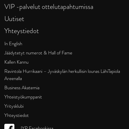
VIP -palvelut ottelutapahtumissa
Uutiset
Yhteystiedot
In English
Jäädytetyt numerot & Hall of Fame
Kallen Kannu
Ravintola Hurrikaani – Jyväskylän herkullisin lounas LähiTapiola
Areenalla
Business Akatemia
Yhteistyökumppanit
Yritysklubi
Yhteystiedot
JYP Facebookissa