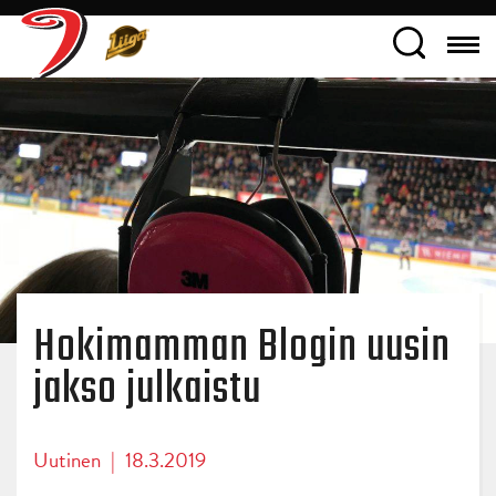
Hokimamman Blogin uusin
jakso julkaistu
Uutinen
|
18.3.2019