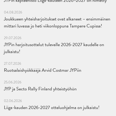
JYPin kapteenisto Liiga-kauteen 2026–2027 on nimetty
04.08.2026
Joukkueen yhteisharjoitukset ovat alkaneet – ensimmäinen
mittari luvassa jo heti viikonloppuna Tampere Cupissa!
29.07.2026
JYPin harjoitusottelut tulevalle 2026-2027 kaudelle on
julkaistu!
27.07.2026
Ruotsalaishyökkääjä Arvid Costmar JYPiin
25.06.2026
JYP ja Secto Rally Finland yhteistyöhön
02.06.2026
Liiga-kauden 2026-2027 otteluohjelma on julkaistu!