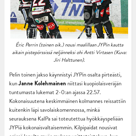
Éric Perrin (toinen oik.) nousi maalillaan JYPin kautta
aikain pistepörssissä neljänneksi ohi Antti Virtasen (Kuva:
Jiri Halttunen).
Pelin toinen jakso käynnistyi JYPin osalta pirteästi,
kun
niittasi kuopiolaisveräjän
Janne Kolehmainen
tuntumasta lukemat 2-0:an ajassa 22.57.
Kokonaisuutena keskimmäinen kolmannes reissattiin
kuitenkin läpi savolaiskomennossa, minkä
seurauksena KalPa sai toteutettua hyökkäyspeliään
JYPiä kokonaisvaltaisemmin. Kilpipaidat nousivat