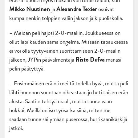
erässä lopulta myös mukaan voittotaisteluun, kun
ja
osuivat
Mikko Nuutinen
Alexandre Texier
kumpainenkin tolppien väliin jakson jälkipuoliskolla.
– Meidän peli hajosi 2-0-maaliin. Joukkueessa on
ollut läpi kauden sama ongelma. Missään tapauksessa
ei voi olla tyytyväinen suorittamiseen 2-0-maalin
jälkeen, JYPin päävalmentaja
manasi
Risto Dufva
pelin päätyttyä.
– Ensimmäinen erä oli meiltä todella hyvä, mutta peli
lähti huonoon suuntaan oikeastaan jo heti toisen erän
alusta. Saatiin tehtyä maali, mutta tunne vaan
hukkui. Meillä on iso työsarka siinä, miten me
saadaan tunne säilymään puserossa, hurrikaanikäskijä
jatkoi.