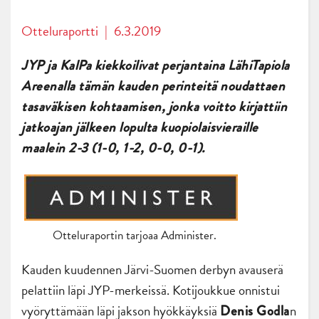
Otteluraportti
|
6.3.2019
JYP ja KalPa kiekkoilivat perjantaina LähiTapiola
Areenalla tämän kauden perinteitä noudattaen
tasaväkisen kohtaamisen, jonka voitto kirjattiin
jatkoajan jälkeen lopulta kuopiolaisvieraille
maalein 2-3 (1-0, 1-2, 0-0, 0-1).
Otteluraportin tarjoaa Administer.
Kauden kuudennen Järvi-Suomen derbyn avauserä
pelattiin läpi JYP-merkeissä. Kotijoukkue onnistui
vyöryttämään läpi jakson hyökkäyksiä
n
Denis Godla