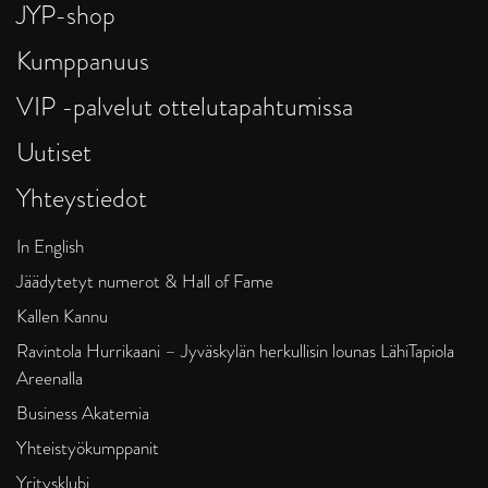
JYP-shop
Kumppanuus
VIP -palvelut ottelutapahtumissa
Uutiset
Yhteystiedot
In English
Jäädytetyt numerot & Hall of Fame
Kallen Kannu
Ravintola Hurrikaani – Jyväskylän herkullisin lounas LähiTapiola
Areenalla
Business Akatemia
Yhteistyökumppanit
Yritysklubi