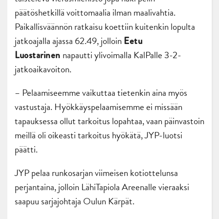
päätöshetkillä voittomaalia ilman maalivahtia.
Paikallisväännön ratkaisu koettiin kuitenkin lopulta
jatkoajalla ajassa 62.49, jolloin
Eetu
napautti ylivoimalla KalPalle 3-2-
Luostarinen
jatkoaikavoiton.
– Pelaamiseemme vaikuttaa tietenkin aina myös
vastustaja. Hyökkäyspelaamisemme ei missään
tapauksessa ollut tarkoitus lopahtaa, vaan päinvastoin
meillä oli oikeasti tarkoitus hyökätä, JYP-luotsi
päätti.
JYP pelaa runkosarjan viimeisen kotiottelunsa
perjantaina, jolloin LähiTapiola Areenalle vieraaksi
saapuu sarjajohtaja Oulun Kärpät.