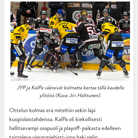
JYP ja KalPa väänsivät kolmatta kertaa tällä kaudella
ylitöitä (Kuva: Jiri Halttunen).
Ottelun kolmas erä miteltiin sekin läpi
kuopiolaistahdeissa. KalPa oli kiekollisesti
hallitsevampi osapuoli ja playoff-paikasta edelleen
taisteleva vierasmiehistö jopa haki pelin