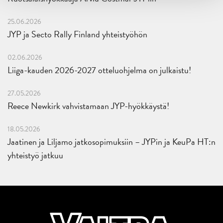
25.06.2026
JYP ja Secto Rally Finland yhteistyöhön
02.06.2026
Liiga-kauden 2026-2027 otteluohjelma on julkaistu!
27.05.2026
Reece Newkirk vahvistamaan JYP-hyökkäystä!
18.05.2026
Jaatinen ja Liljamo jatkosopimuksiin – JYPin ja KeuPa HT:n
yhteistyö jatkuu