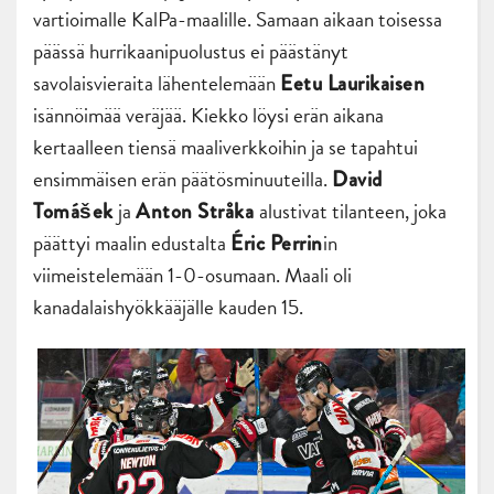
vartioimalle KalPa-maalille. Samaan aikaan toisessa
päässä hurrikaanipuolustus ei päästänyt
savolaisvieraita lähentelemään
Eetu Laurikaisen
isännöimää veräjää. Kiekko löysi erän aikana
kertaalleen tiensä maaliverkkoihin ja se tapahtui
ensimmäisen erän päätösminuuteilla.
David
ja
alustivat tilanteen, joka
Tomášek
Anton Stråka
päättyi maalin edustalta
in
Éric Perrin
viimeistelemään 1-0-osumaan. Maali oli
kanadalaishyökkääjälle kauden 15.