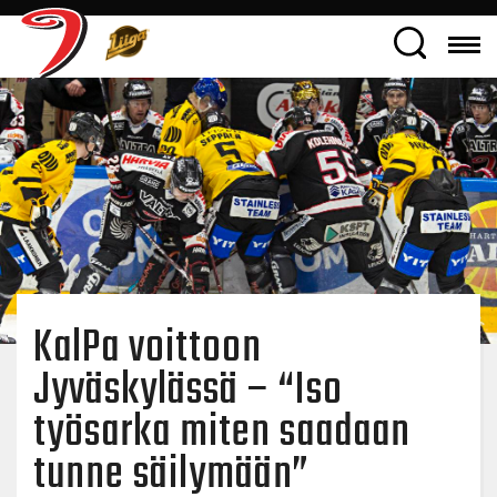
KalPa voittoon
Jyväskylässä – “Iso
työsarka miten saadaan
tunne säilymään”