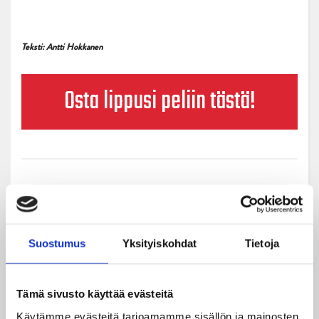
Teksti: Antti Hokkanen
Osta lippusi peliin tästä!
Suostumus
Yksityiskohdat
Tietoja
Uusimmat
Tämä sivusto käyttää evästeitä
08.08.2026
Käytämme evästeitä tarjoamamme sisällön ja mainosten