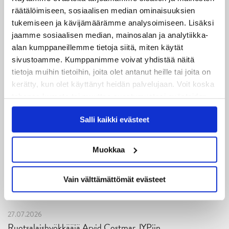
Turnausraportti: JYP juhlii seurahistorian ensimmäistä
räätälöimiseen, sosiaalisen median ominaisuuksien
Tampere Cupin voittoa!
tukemiseen ja kävijämäärämme analysoimiseen. Lisäksi
jaamme sosiaalisen median, mainosalan ja analytiikka-
06.08.2026
alan kumppaneillemme tietoja siitä, miten käytät
JYPin kausi käyntiin Tampere Cupista!
sivustoamme. Kumppanimme voivat yhdistää näitä
tietoja muihin tietoihin, joita olet antanut heille tai joita on
05.08.2026
kerätty, kun olet käyttänyt heidän palvelujaan. Voit koska
JYPin kapteenisto Liiga-kauteen 2026–2027 on nimetty
tahansa kumota tai muuttaa suostumustasi evästeiden
käytöstä
Evästeet-sivultamme
.
04.08.2026
Salli kaikki evästeet
Joukkueen yhteisharjoitukset ovat alkaneet – ensimmäinen
mittari luvassa jo heti viikonloppuna Tampere Cupissa!
Muokkaa
29.07.2026
JYPin harjoitusottelut tulevalle 2026-2027 kaudelle on
Vain välttämättömät evästeet
julkaistu!
27.07.2026
Ruotsalaishyökkääjä Arvid Costmar JYPiin