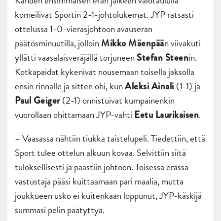
Kahden ensimmäisen erän jälkeen valotaululla
komeilivat Sportin 2-1-johtolukemat. JYP ratsasti
ottelussa 1-0-vierasjohtoon avauserän
päätösminuutilla, jolloin
n viivakuti
Mikko Mäenpää
yllätti vaasalaisveräjällä torjuneen
in.
Stefan Steen
Kotkapaidat kykenivät nousemaan toisella jaksolla
ensin rinnalle ja sitten ohi, kun
(1-1) ja
Aleksi Ainali
(2-1) onnistuivat kumpainenkin
Paul Geiger
vuorollaan ohittamaan JYP-vahti
.
Eetu Laurikaisen
– Vaasassa nähtiin tiukka taistelupeli. Tiedettiin, että
Sport tulee ottelun alkuun kovaa. Selvittiin siitä
tuloksellisesti ja päästiin johtoon. Toisessa erässä
vastustaja pääsi kuittaamaan pari maalia, mutta
joukkueen usko ei kuitenkaan loppunut, JYP-käskijä
summasi pelin päätyttyä.