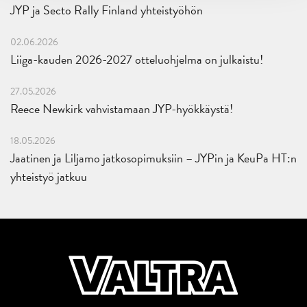
JYP ja Secto Rally Finland yhteistyöhön
02.06.2026
Liiga-kauden 2026-2027 otteluohjelma on julkaistu!
27.05.2026
Reece Newkirk vahvistamaan JYP-hyökkäystä!
18.05.2026
Jaatinen ja Liljamo jatkosopimuksiin – JYPin ja KeuPa HT:n
yhteistyö jatkuu