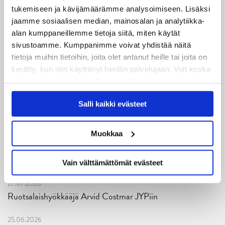
tukemiseen ja kävijämäärämme analysoimiseen. Lisäksi
06.08.2026
jaamme sosiaalisen median, mainosalan ja analytiikka-
JYPin kausi käyntiin Tampere Cupista!
alan kumppaneillemme tietoja siitä, miten käytät
sivustoamme. Kumppanimme voivat yhdistää näitä
05.08.2026
tietoja muihin tietoihin, joita olet antanut heille tai joita on
JYPin kapteenisto Liiga-kauteen 2026–2027 on nimetty
kerätty, kun olet käyttänyt heidän palvelujaan. Voit koska
tahansa kumota tai muuttaa suostumustasi evästeiden
04.08.2026
käytöstä
Evästeet-sivultamme
.
Joukkueen yhteisharjoitukset ovat alkaneet – ensimmäinen
Salli kaikki evästeet
mittari luvassa jo heti viikonloppuna Tampere Cupissa!
29.07.2026
Muokkaa
JYPin harjoitusottelut tulevalle 2026-2027 kaudelle on
julkaistu!
Vain välttämättömät evästeet
27.07.2026
Ruotsalaishyökkääjä Arvid Costmar JYPiin
25.06.2026