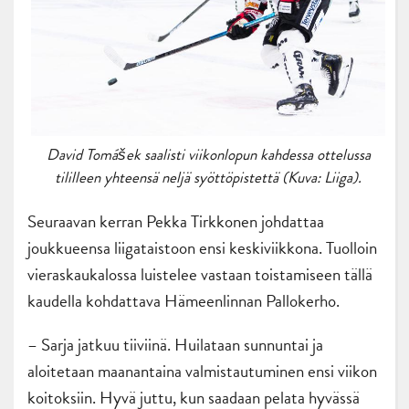
David Tomášek saalisti viikonlopun kahdessa ottelussa
tililleen yhteensä neljä syöttöpistettä (Kuva: Liiga).
Seuraavan kerran Pekka Tirkkonen johdattaa
joukkueensa liigataistoon ensi keskiviikkona. Tuolloin
vieraskaukalossa luistelee vastaan toistamiseen tällä
kaudella kohdattava Hämeenlinnan Pallokerho.
– Sarja jatkuu tiiviinä. Huilataan sunnuntai ja
aloitetaan maanantaina valmistautuminen ensi viikon
koitoksiin. Hyvä juttu, kun saadaan pelata hyvässä