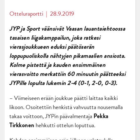
Otteluraportti
|
28.9.2019
JYP ja Sport väänsivät Vaasan lauantaiehtoossa
tasaisen liigakamppailun, joka ratkesi
vierasjoukkueen eduksi päätöserän
loppupuoliskolla nähtyjen pikamaalien ansiosta.
Kolme pistettä ja kauden ensimmäinen
vierasvoitto merkattiin 60 minuutin päätteeksi
JYPille lopulta lukemin 2-4 (0-1, 2-0, 0-3).
– Viimeiseen erään joukkue päätti laittaa kaikki
likoon. Osoitettiin henkistä vahvuutta nousemalla
takaa voittoon, JYPin päävalmentaja
Pekka
hehkutti ottelun loputtua.
Tirkkonen