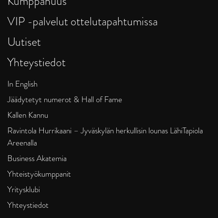
Kumppanuus
VIP -palvelut ottelutapahtumissa
Uutiset
Yhteystiedot
In English
Jäädytetyt numerot & Hall of Fame
Kallen Kannu
Ravintola Hurrikaani – Jyväskylän herkullisin lounas LähiTapiola
Areenalla
Business Akatemia
Yhteistyökumppanit
Yritysklubi
Yhteystiedot