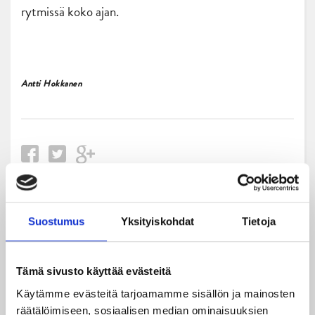
rytmissä koko ajan.
Antti Hokkanen
Uusimmat
Suostumus
Yksityiskohdat
Tietoja
08.08.2026
Tämä sivusto käyttää evästeitä
Turnausraportti: JYP juhlii seurahistorian ensimmäistä
Käytämme evästeitä tarjoamamme sisällön ja mainosten
Tampere Cupin voittoa!
räätälöimiseen, sosiaalisen median ominaisuuksien