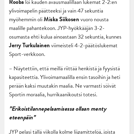
löi kauden avausmaalillaan lukemat 2-2:en
Rooba
ylivoimapelin päätteeksi ja vain 47 sekuntia
myöhemmin oli
vuoro nousta
Miska Siikosen
maalille pahantekoon. JYP-hyökkääjän 3-2-
osumasta ehti kulua ainoastaan 32 sekuntia, kunnes
viimeisteli 4-2-päätöslukemat
Jerry Turkulainen
Sport-verkkoon.
– Näytettiin, että meillä riittää henkistä ja fyysistä
kapasiteettia. Ylivoimamaalilla ensin tasoihin ja heti
perään kaksi muutakin maalia. Ne varmasti söivät
Sportin moraalia, hurrikaanikoutsi totesi.
”Erikoistilannepelaamisessa ollaan menty
eteenpäin”
JYP pelasi tällä viikolla kolme liigamittelöä, joista