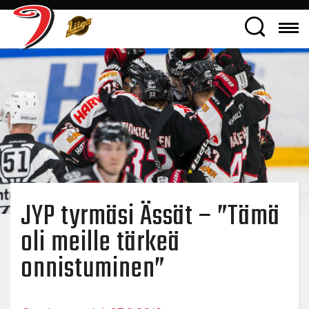
JYP tyrmäsi Ässät – ”Tämä
oli meille tärkeä
onnistuminen”