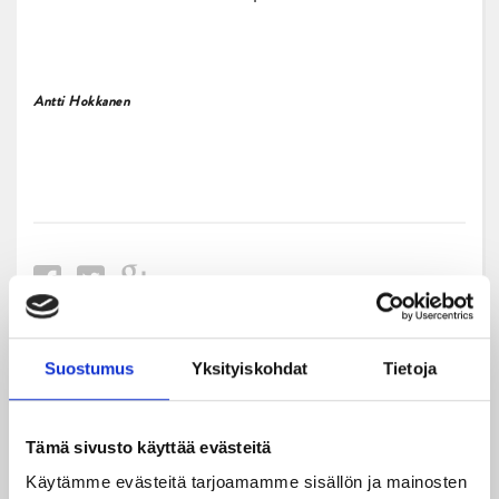
Antti Hokkanen
Suostumus
Yksityiskohdat
Tietoja
Uusimmat
Tämä sivusto käyttää evästeitä
08.08.2026
Turnausraportti: JYP juhlii seurahistorian ensimmäistä
Käytämme evästeitä tarjoamamme sisällön ja mainosten