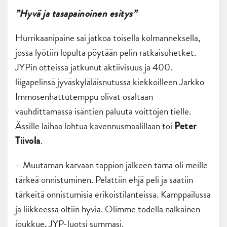
”Hyvä ja tasapainoinen esitys”
Hurrikaanipaine sai jatkoa toisella kolmanneksella,
jossa lyötiin lopulta pöytään pelin ratkaisuhetket.
JYPin otteissa jatkunut aktiivisuus ja 400.
liigapelinsä jyväskyläläisnutussa kiekkoilleen Jarkko
Immosenhattutemppu olivat osaltaan
vauhdittamassa isäntien paluuta voittojen tielle.
Ässille laihaa lohtua kavennusmaalillaan toi
Peter
.
Tiivola
– Muutaman karvaan tappion jälkeen tämä oli meille
tärkeä onnistuminen. Pelattiin ehjä peli ja saatiin
tärkeitä onnistumisia erikoistilanteissa. Kamppailussa
ja liikkeessä oltiin hyviä. Olimme todella nälkäinen
joukkue, JYP-luotsi summasi.