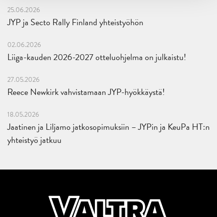
25.06.2026
JYP ja Secto Rally Finland yhteistyöhön
02.06.2026
Liiga-kauden 2026-2027 otteluohjelma on julkaistu!
27.05.2026
Reece Newkirk vahvistamaan JYP-hyökkäystä!
18.05.2026
Jaatinen ja Liljamo jatkosopimuksiin – JYPin ja KeuPa HT:n
yhteistyö jatkuu