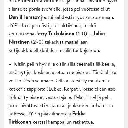
otteen kenttätapahtumista ja isännät loivatkin hyviä
tilanteita porilaisveräjälle, jossa pelivuorossa ollut
joutui kahdesti myös antautumaan.
Daniil Tarasov
JYP liikkui pirteästi ja oli aktiivinen, minkä
seurauksena
(1-0) ja
Jerry Turkulainen
Julius
(2-0) takasivat maaleillaan
Nättinen
kotijoukkueelle kahden maalin taukojohdon.
– Tultiin peliin hyvin ja oltiin sillä teemalla liikkeellä,
että nyt jos koskaan otetaan ne pisteet. Tämä oli iso
voitto tähän saumaan. Ollaan kärsitty muutamia
katkeria tappioita (Lukko, Kärpät), joissa ollaan itse
hölmöilty pisteet vastustajalle. Pelattiin ehjä peli,
joka toivottavasti vapauttaa joukkueen pelaamista
jatkossa, JYPin päävalmentaja
Pekka
kertasi kamppailun ratkettua.
Tirkkonen