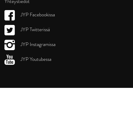
Yhteystiedot
JYP Facebookissa
JYP Twitterissä
JYP Instagramissa
JYP Youtubessa