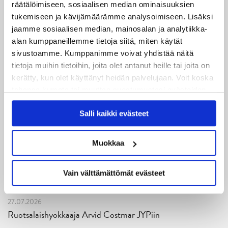
Tampere Cupin voittoa!
räätälöimiseen, sosiaalisen median ominaisuuksien
tukemiseen ja kävijämäärämme analysoimiseen. Lisäksi
06.08.2026
jaamme sosiaalisen median, mainosalan ja analytiikka-
JYPin kausi käyntiin Tampere Cupista!
alan kumppaneillemme tietoja siitä, miten käytät
sivustoamme. Kumppanimme voivat yhdistää näitä
05.08.2026
tietoja muihin tietoihin, joita olet antanut heille tai joita on
JYPin kapteenisto Liiga-kauteen 2026–2027 on nimetty
kerätty, kun olet käyttänyt heidän palvelujaan. Voit koska
tahansa kumota tai muuttaa suostumustasi evästeiden
04.08.2026
käytöstä
Evästeet-sivultamme
.
Joukkueen yhteisharjoitukset ovat alkaneet – ensimmäinen
Salli kaikki evästeet
mittari luvassa jo heti viikonloppuna Tampere Cupissa!
Muokkaa
29.07.2026
JYPin harjoitusottelut tulevalle 2026-2027 kaudelle on
Vain välttämättömät evästeet
julkaistu!
27.07.2026
Ruotsalaishyökkääjä Arvid Costmar JYPiin