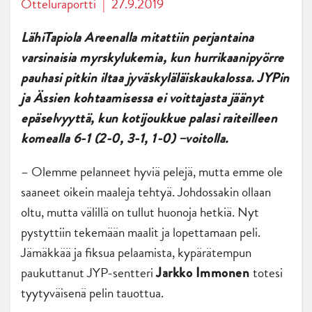
Otteluraportti
|
27.9.2019
LähiTapiola Areenalla mitattiin perjantaina
varsinaisia myrskylukemia, kun hurrikaanipyörre
pauhasi pitkin iltaa jyväskyläläiskaukalossa. JYPin
ja Ässien kohtaamisessa ei voittajasta jäänyt
epäselvyyttä, kun kotijoukkue palasi raiteilleen
komealla 6-1 (2-0, 3-1, 1-0) –voitolla.
– Olemme pelanneet hyviä pelejä, mutta emme ole
saaneet oikein maaleja tehtyä. Johdossakin ollaan
oltu, mutta välillä on tullut huonoja hetkiä. Nyt
pystyttiin tekemään maalit ja lopettamaan peli.
Jämäkkää ja fiksua pelaamista, kypärätempun
paukuttanut JYP-sentteri
totesi
Jarkko Immonen
tyytyväisenä pelin tauottua.