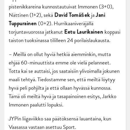
pistenikkareina kunnostautuivat Immonen (3+0),
Nättinen (1+2), sekä
ja
David Tomášek
Jani
(0+2). Hurrikaaniveräjällä
Tuppurainen
torjuntavuorossa jatkanut
koppasi
Eetu Laurikainen
taiston tuoksinassa tililleen 24 porilaislaukausta.
– Meillä on ollut hyviä hetkiä aiemminkin, mutta
ehjää 60-minuuttista emme ole vielä pelanneet.
Totta kai se auttaisi, jos saataisiin ylivoimalla jokunen
maali tehtyä. Tiedostamme sen, että meiltä löytyy
hyvä peli pohjilta ja että ollaan hyvässä kunnossa.
Tämä oli meiltä hyvä ja tasapainoinen esitys, Jarkko
Immonen paalutti lopuksi.
JYPin liigaviikko saa päätöksensä lauantaina, kun
Vaasassa vastaan asettuu Sport.