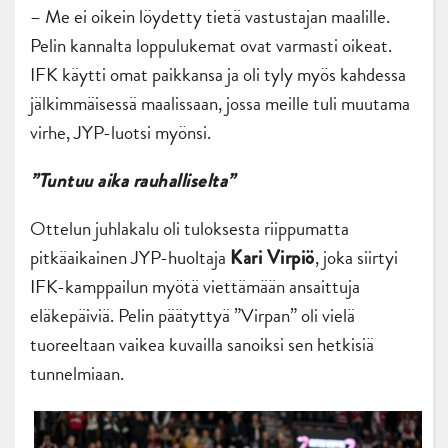
– Me ei oikein löydetty tietä vastustajan maalille.
Pelin kannalta loppulukemat ovat varmasti oikeat.
IFK käytti omat paikkansa ja oli tyly myös kahdessa
jälkimmäisessä maalissaan, jossa meille tuli muutama
virhe, JYP-luotsi myönsi.
”Tuntuu aika rauhalliselta”
Ottelun juhlakalu oli tuloksesta riippumatta
pitkäaikainen JYP-huoltaja
, joka siirtyi
Kari Virpiö
IFK-kamppailun myötä viettämään ansaittuja
eläkepäiviä. Pelin päätyttyä ”Virpan” oli vielä
tuoreeltaan vaikea kuvailla sanoiksi sen hetkisiä
tunnelmiaan.