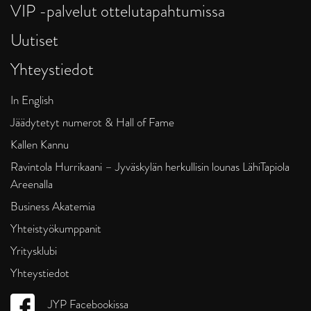
VIP -palvelut ottelutapahtumissa
Uutiset
Yhteystiedot
In English
Jäädytetyt numerot & Hall of Fame
Kallen Kannu
Ravintola Hurrikaani – Jyväskylän herkullisin lounas LähiTapiola
Areenalla
Business Akatemia
Yhteistyökumppanit
Yritysklubi
Yhteystiedot
JYP Facebookissa