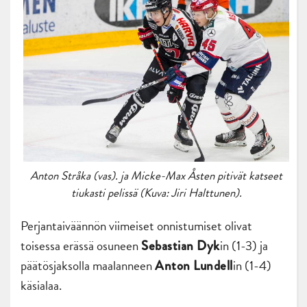
Anton Stråka (vas). ja Micke-Max Åsten pitivät katseet
tiukasti pelissä (Kuva: Jiri Halttunen).
Perjantaiväännön viimeiset onnistumiset olivat
toisessa erässä osuneen
in (1-3) ja
Sebastian Dyk
päätösjaksolla maalanneen
in (1-4)
Anton Lundell
käsialaa.