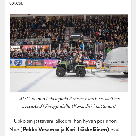
totesi.
4170-päinen LähiTapiola Areena osoitti seisaaltaan
suosiota JYP-legendalle (Kuva: Jiri Halttunen).
– Uskoisin jättäväni jälkeeni ihan hyvän perinnön.
Nuo (
ja
) ovat
Pekka Vesamaa
Kari Jääskeläinen