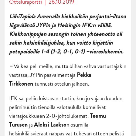
Otteluraportti
|
26.10.2019
LähiTapiola Areenalla kiekkoiltiin perjantai-iltana
liigavääntö JYPin ja Helsingin IFK:n välillä.
Kiekkonippujen sesongin toinen yhteenotto oli
sekin helsinkiläisjuhlaa, kun voitto kirjattiin
petopaidoille 1-4 (1-2, 0-1, 0-1) –vieraslukemin.
Vaikea peli meille, mutta olihan vahva vastustajakin
–
vastassa, JYPin päävalmentaja
Pekka
tunnusti ottelun jälkeen.
Tirkkonen
IFK sai peliin loistavan startin, kun jo vajaan kuuden
peliminuutin tienoilla valotaululla komeilivat
vierasjoukkueen 2-0-johtolukemat.
Teemu
ja
n osumilla
Turusen
Aleksi Laakso
helsinkiläisvieraat nappasivat tukevan otteen pelistä