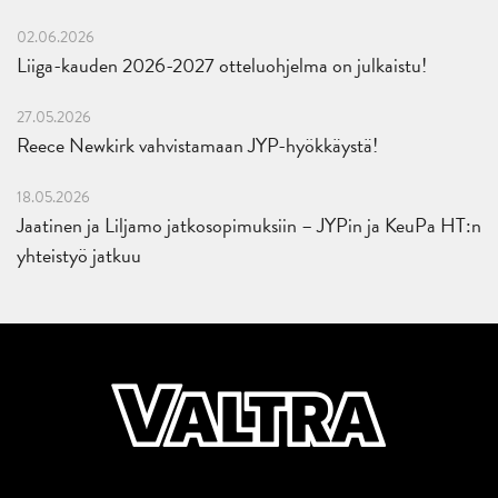
02.06.2026
Liiga-kauden 2026-2027 otteluohjelma on julkaistu!
27.05.2026
Reece Newkirk vahvistamaan JYP-hyökkäystä!
18.05.2026
Jaatinen ja Liljamo jatkosopimuksiin – JYPin ja KeuPa HT:n
yhteistyö jatkuu