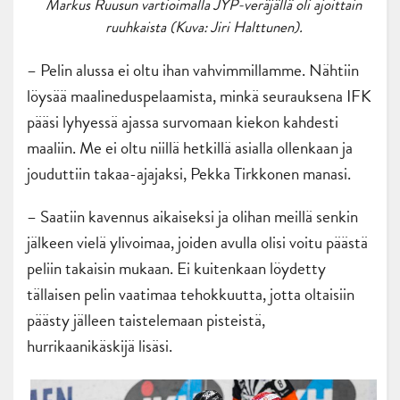
Markus Ruusun vartioimalla JYP-veräjällä oli ajoittain
ruuhkaista (Kuva: Jiri Halttunen).
– Pelin alussa ei oltu ihan vahvimmillamme. Nähtiin
löysää maalineduspelaamista, minkä seurauksena IFK
pääsi lyhyessä ajassa survomaan kiekon kahdesti
maaliin. Me ei oltu niillä hetkillä asialla ollenkaan ja
jouduttiin takaa-ajajaksi, Pekka Tirkkonen manasi.
– Saatiin kavennus aikaiseksi ja olihan meillä senkin
jälkeen vielä ylivoimaa, joiden avulla olisi voitu päästä
peliin takaisin mukaan. Ei kuitenkaan löydetty
tällaisen pelin vaatimaa tehokkuutta, jotta oltaisiin
päästy jälleen taistelemaan pisteistä,
hurrikaanikäskijä lisäsi.