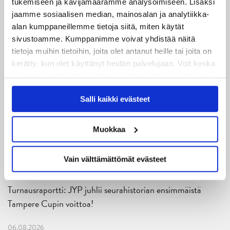
asettuu vastaan perjantaina Lahden Pelicansin 6-2-
tukemiseen ja kävijämäärämme analysoimiseen. Lisäksi
jaamme sosiaalisen median, mainosalan ja analytiikka-
lukemin kellistänyt Ässät.
alan kumppaneillemme tietoja siitä, miten käytät
sivustoamme. Kumppanimme voivat yhdistää näitä
Antti Hokkanen
tietoja muihin tietoihin, joita olet antanut heille tai joita on
kerätty, kun olet käyttänyt heidän palvelujaan. Voit koska
tahansa kumota tai muuttaa suostumustasi evästeiden
käytöstä
Evästeet-sivultamme
.
Salli kaikki evästeet
Muokkaa
Uusimmat
Vain välttämättömät evästeet
08.08.2026
Turnausraportti: JYP juhlii seurahistorian ensimmäistä
Tampere Cupin voittoa!
06.08.2026