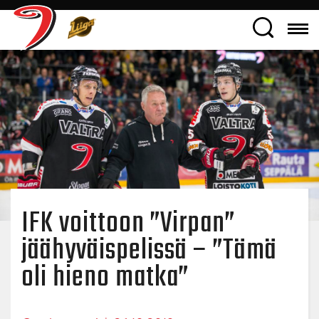
IFK voittoon ”Virpan”
jäähyväispelissä – ”Tämä
oli hieno matka”