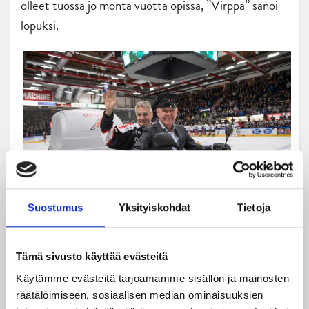
olleet tuossa jo monta vuotta opissa, ”Virppa” sanoi
lopuksi.
Suostumus
Yksityiskohdat
Tietoja
Kiitos ”Virppa” menneistä vuosista ja kaikkea hyvää
Tämä sivusto käyttää evästeitä
jatkoon! (Kuva: Jiri Halttunen).
Käytämme evästeitä tarjoamamme sisällön ja mainosten
JYP päättää kiekkoviikkonsa lauantaina Porissa, jossa
räätälöimiseen, sosiaalisen median ominaisuuksien