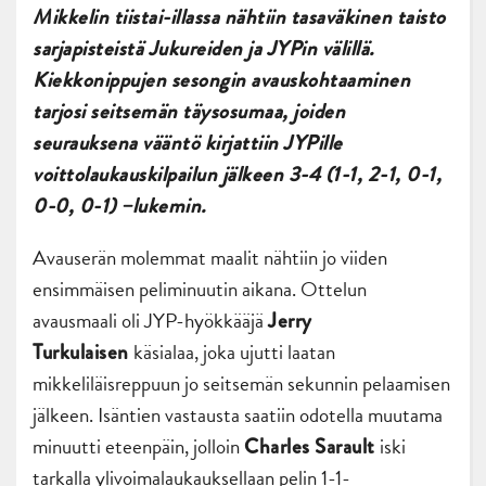
Mikkelin tiistai-illassa nähtiin tasaväkinen taisto
sarjapisteistä Jukureiden ja JYPin välillä.
Kiekkonippujen sesongin avauskohtaaminen
tarjosi seitsemän täysosumaa, joiden
seurauksena vääntö kirjattiin JYPille
voittolaukauskilpailun jälkeen 3-4 (1-1, 2-1, 0-1,
0-0, 0-1) –lukemin.
Avauserän molemmat maalit nähtiin jo viiden
ensimmäisen peliminuutin aikana. Ottelun
avausmaali oli JYP-hyökkääjä
Jerry
käsialaa, joka ujutti laatan
Turkulaisen
mikkeliläisreppuun jo seitsemän sekunnin pelaamisen
jälkeen. Isäntien vastausta saatiin odotella muutama
minuutti eteenpäin, jolloin
iski
Charles Sarault
tarkalla ylivoimalaukauksellaan pelin 1-1-