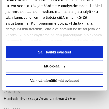
tukemiseen ja kävijämäärämme analysoimiseen. Lisäksi
06.08.2026
jaamme sosiaalisen median, mainosalan ja analytiikka-
JYPin kausi käyntiin Tampere Cupista!
alan kumppaneillemme tietoja siitä, miten käytät
sivustoamme. Kumppanimme voivat yhdistää näitä
05.08.2026
tietoja muihin tietoihin, joita olet antanut heille tai joita on
JYPin kapteenisto Liiga-kauteen 2026–2027 on nimetty
kerätty, kun olet käyttänyt heidän palvelujaan. Voit koska
tahansa kumota tai muuttaa suostumustasi evästeiden
04.08.2026
käytöstä
Evästeet-sivultamme
.
Joukkueen yhteisharjoitukset ovat alkaneet – ensimmäinen
Salli kaikki evästeet
mittari luvassa jo heti viikonloppuna Tampere Cupissa!
Muokkaa
29.07.2026
JYPin harjoitusottelut tulevalle 2026-2027 kaudelle on
julkaistu!
Vain välttämättömät evästeet
27.07.2026
Ruotsalaishyökkääjä Arvid Costmar JYPiin