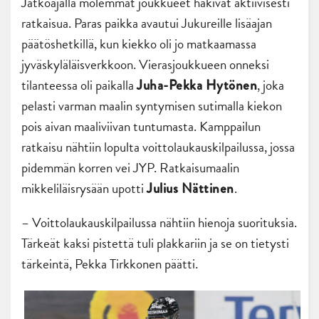
Jatkoajalla molemmat joukkueet hakivat aktiivisesti
ratkaisua. Paras paikka avautui Jukureille lisäajan
päätöshetkillä, kun kiekko oli jo matkaamassa
jyväskyläläisverkkoon. Vierasjoukkueen onneksi
tilanteessa oli paikalla
, joka
Juha-Pekka Hytönen
pelasti varman maalin syntymisen sutimalla kiekon
pois aivan maaliviivan tuntumasta. Kamppailun
ratkaisu nähtiin lopulta voittolaukauskilpailussa, jossa
pidemmän korren vei JYP. Ratkaisumaalin
mikkeliläisrysään upotti
.
Julius Nättinen
– Voittolaukauskilpailussa nähtiin hienoja suorituksia.
Tärkeät kaksi pistettä tuli plakkariin ja se on tietysti
tärkeintä, Pekka Tirkkonen päätti.