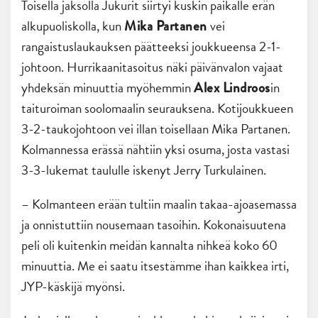
Toisella jaksolla Jukurit siirtyi kuskin paikalle erän
alkupuoliskolla, kun
vei
Mika Partanen
rangaistuslaukauksen päätteeksi joukkueensa 2-1-
johtoon. Hurrikaanitasoitus näki päivänvalon vajaat
yhdeksän minuuttia myöhemmin
in
Alex Lindroos
taituroiman soolomaalin seurauksena. Kotijoukkueen
3-2-taukojohtoon vei illan toisellaan Mika Partanen.
Kolmannessa erässä nähtiin yksi osuma, josta vastasi
3-3-lukemat taululle iskenyt Jerry Turkulainen.
– Kolmanteen erään tultiin maalin takaa-ajoasemassa
ja onnistuttiin nousemaan tasoihin. Kokonaisuutena
peli oli kuitenkin meidän kannalta nihkeä koko 60
minuuttia. Me ei saatu itsestämme ihan kaikkea irti,
JYP-käskijä myönsi.