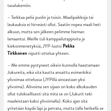
tasalukemiin.
– Tarkkaa peliä puolin ja toisin. Maalipaikkoja tai
laukauksia ei hirveästi ollut. Saatiin nopea maali heti
alkuun, mutta sen jälkeen pelimme hieman
lamaantui. Meille tuli kamppailutappioita ja
kiekonmenetyksiä, JYP-luotsi
Pekka
niputti ottelua yhteen.
Tirkkonen
– Me emme pystyneet oikein kunnolla haastamaan
Jukureita, eikä sitä kautta ansaittu esimerkiksi
ylivoimaa ottelussa (JYPillä ainoastaan yksi
ylivoima). Alivoima sen sijaan on koko alkukauden
ollut tuloksellisesti sitä mitä se on (Jukurit teki
maaleistaan kaksi ylivoimalla). Koko ajan sitä
yritetään käydä läpi ja petrata, mutta tällä hetkellä se