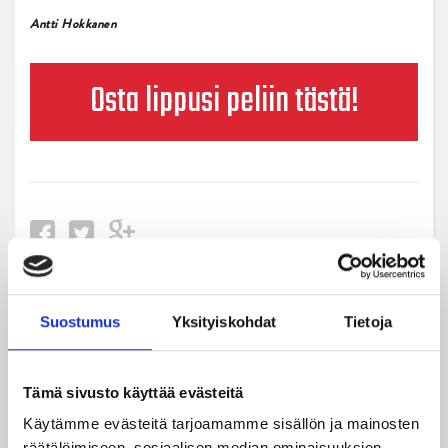
Antti Hokkanen
Osta lippusi peliin tästä!
Uusimmat
Suostumus
Yksityiskohdat
Tietoja
08.08.2026
Tämä sivusto käyttää evästeitä
Turnausraportti: JYP juhlii seurahistorian ensimmäistä
Käytämme evästeitä tarjoamamme sisällön ja mainosten
Tampere Cupin voittoa!
räätälöimiseen, sosiaalisen median ominaisuuksien