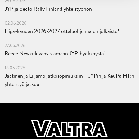
25.06.2026
JYP ja Secto Rally Finland yhteistyöhön
02.06.2026
Liiga-kauden 2026-2027 otteluohjelma on julkaistu!
27.05.2026
Reece Newkirk vahvistamaan JYP-hyökkäystä!
18.05.2026
Jaatinen ja Liljamo jatkosopimuksiin – JYPin ja KeuPa HT:n
yhteistyö jatkuu