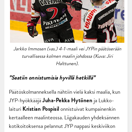
Jarkko Immosen (vas.) 4-1-maali vei JYPin päätöserään
turvallisessa kolmen maalin johdossa (Kuva: Jiri
Halttunen).
”Saatiin onnistumisia hyvillä hetkillä”
Päätöskolmanneksella nähtiin vielä kaksi maalia, kun
JYP-hyökkääjä
ja Lukko-
Juha-Pekka Hytönen
laituri
onnistuivat kumpainenkin
Kristian Pospisil
kertaalleen maalinteossa. Liigakauden yhdeksännen
kotikoitoksensa pelannut JYP nappasi keskiviikon