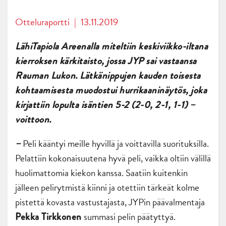
Otteluraportti
|
13.11.2019
LähiTapiola Areenalla miteltiin keskiviikko-iltana
kierroksen kärkitaisto, jossa JYP sai vastaansa
Rauman Lukon. Lätkänippujen kauden toisesta
kohtaamisesta muodostui hurrikaaninäytös, joka
kirjattiin lopulta isäntien 5-2 (2-0, 2-1, 1-1) –
voittoon.
Peli kääntyi meille hyvillä ja voittavilla suorituksilla.
–
Pelattiin kokonaisuutena hyvä peli, vaikka oltiin välillä
huolimattomia kiekon kanssa. Saatiin kuitenkin
jälleen pelirytmistä kiinni ja otettiin tärkeät kolme
pistettä kovasta vastustajasta, JYPin päävalmentaja
summasi pelin päätyttyä.
Pekka Tirkkonen