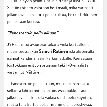
– Tultiin hyvin peliin. Oltiin pirteitä ja luistin liikkui.
Saatiin toiseen vaihtoon heti maali, mikä varmasti
jollain tavalla määritti pelin kulkua, Pekka Tirkkonen
puolestaan kertasi.
”Panostettiin pelin alkuun”
JYP onnistui avauserän aikana vielä kertaalleen
maalinteossa, kun
iski alivoimalla
Samuli Ratinen
isännät kahden maalin karkumatkalle. Kerrassaan
loistokkaan esityön osumaan teki 1-0-maalista
vastannut Nättinen.
– Panostettiin pelin alkuun, mutta ei ihan saatu
sellaista lähtöä mitä haettiin. Maajoukkuetauon
jälkeen voi joskus olla vaikea saada peliä käyntiin,
mutta tällä kertaa pelaamisemme oli perushyvää.