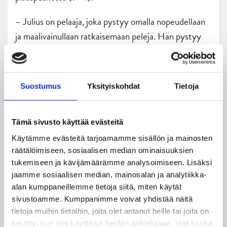
– Julius on pelaaja, joka pystyy omalla nopeudellaan
ja maalivainullaan ratkaisemaan pelejä. Hän pystyy
tekemään ratkaisevia suorituksia hyvällä
itseluottamuksella ja on ilman muuta iso pelaaja
meille, JYP-luotsi Pekka Tirkkonen kuvaili
Suostumus
Yksityiskohdat
Tietoja
suojattiaan.
Liigamittelöt jatkuvat JYPin osalta seuraavan kerran
Tämä sivusto käyttää evästeitä
lauantaina, jolloin LähiTapiola Areenalla nähdään
Käytämme evästeitä tarjoamamme sisällön ja mainosten
jälleen kierroksen kärkikamppailu. Tuolloin kolmatta
räätälöimiseen, sosiaalisen median ominaisuuksien
sijaansa Lukko-voitolla vahvistanut JYP saa vastaansa
tukemiseen ja kävijämäärämme analysoimiseen. Lisäksi
jaamme sosiaalisen median, mainosalan ja analytiikka-
sarjajohtaja Tampereen Tapparan.
alan kumppaneillemme tietoja siitä, miten käytät
sivustoamme. Kumppanimme voivat yhdistää näitä
– Joukkueessa on tosi hyvä draivi päällä. Tiedetään,
tietoja muihin tietoihin, joita olet antanut heille tai joita on
että pystytään haastamaan kuka vaan tässä sarjassa.
kerätty, kun olet käyttänyt heidän palvelujaan. Voit koska