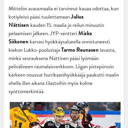
Mittelön avausmaalia ei tarvinnut kauaa odottaa, kun
kotiyleisö pääsi tuulettamaan
Julius
kauden 15. maalia jo reilun minuutin
Nättisen
pelaamisen jälkeen. JYP-sentteri
Miska
karvasi hyökkäysalueella onnistuneesti
Siikonen
kiekon Lukko-puolustaja
lavasta,
Tarmo Reunasen
minkä seurauksena Nättinen pääsi lyömään
pelivälineen raumalaisverkkoon. Liigan pistepörssin
kärkeen noussut hurrikaanihyökkääjä paukutti maalin
ohella illan aikana tilastoihin myös kolme
syöttömerkintää.