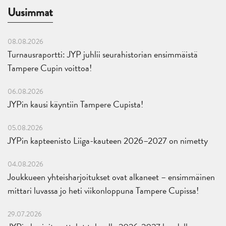
Uusimmat
08.08.2026
Turnausraportti: JYP juhlii seurahistorian ensimmäistä
Tampere Cupin voittoa!
06.08.2026
JYPin kausi käyntiin Tampere Cupista!
05.08.2026
JYPin kapteenisto Liiga-kauteen 2026–2027 on nimetty
04.08.2026
Joukkueen yhteisharjoitukset ovat alkaneet – ensimmäinen
mittari luvassa jo heti viikonloppuna Tampere Cupissa!
29.07.2026