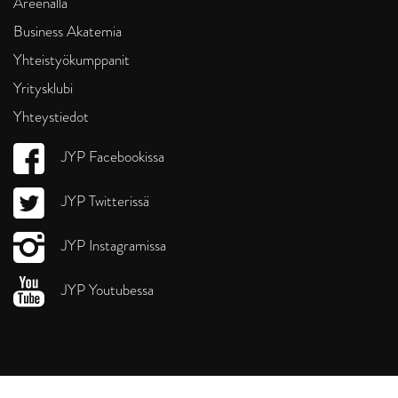
Areenalla
Business Akatemia
Yhteistyökumppanit
Yritysklubi
Yhteystiedot
JYP Facebookissa
JYP Twitterissä
JYP Instagramissa
JYP Youtubessa