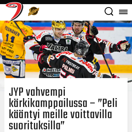
JYP vahvempi
kärkikamppailussa – ”Peli
kääntyi meille voittavilla
suorituksilla”