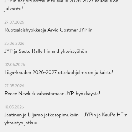
JYPin harjoitusottelut tulevalle 2026-2027 kaudelle on
julkaistu!
27.07.2026
Ruotsalaishyökkääjä Arvid Costmar JYPiin
25.06.2026
JYP ja Secto Rally Finland yhteistyöhön
02.06.2026
Liiga-kauden 2026-2027 otteluohjelma on julkaistu!
27.05.2026
Reece Newkirk vahvistamaan JYP-hyökkäystä!
18.05.2026
Jaatinen ja Liljamo jatkosopimuksiin – JYPin ja KeuPa HT:n
yhteistyö jatkuu