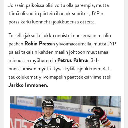
Joissain paikoissa olisi voitu olla parempia, mutta
tämä oli suurin piirtein ihan ok suoritus, JYPin
pörssikärki luonnehti joukkueensa otteita.
Toisella jaksolla Lukko onnistui nousemaan maalin
päähän
in ylivoimaosumalla, mutta JYP
Robin Press
palasi takaisin kahden maalin johtoon muutamaa
minuuttia myöhemmin
n 3-1-
Petrus Palmu
onnistumisen myötä. Jyväskyläläisjoukkueen 4-1-
taukolukemat ylivoimapelin päätteeksi viimeisteli
.
Jarkko Immonen