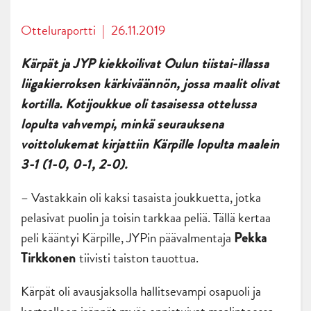
Otteluraportti
|
26.11.2019
Kärpät ja JYP kiekkoilivat Oulun tiistai-illassa
liigakierroksen kärkiväännön, jossa maalit olivat
kortilla. Kotijoukkue oli tasaisessa ottelussa
lopulta vahvempi, minkä seurauksena
voittolukemat kirjattiin Kärpille lopulta maalein
3-1 (1-0, 0-1, 2-0).
– Vastakkain oli kaksi tasaista joukkuetta, jotka
pelasivat puolin ja toisin tarkkaa peliä. Tällä kertaa
peli kääntyi Kärpille, JYPin päävalmentaja
Pekka
tiivisti taiston tauottua.
Tirkkonen
Kärpät oli avausjaksolla hallitsevampi osapuoli ja