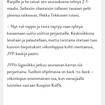
Kärpille ja he saivat sen seurauksena tehtyä 2-1-
maalin. Sellaisiin tilanteisiin tällaiset tasaiset pelit
yleensä ratkeavat, Pekka Tirkkonen totesi.
– Nyt tuli tappio ja tästä täytyy vaan ryhtyä
kasaamaan uutta voittoa perjantaille. Keskiviikkona
levätään ja palautellaan, mutta torstaina otetaan taas
kunnon harjoitukset viikonloppua kohti mentäessä,
JYP-käskijä päätti.
JYPin liigaviikko jatkuu seuraavan kerran siis
perjantaina. Tuolloin ohjelmassa on back-to-back –
viikonlopun ensimmäinen osa, kun vierasjäällä
luistelee vastaan Kuopion KalPa.