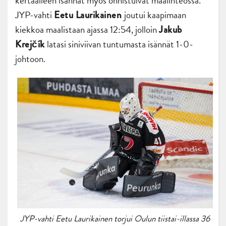
kertaalleen isännät myös onnistuivat maalinteossa.
JYP-vahti
joutui kaapimaan
Eetu Laurikainen
kiekkoa maalistaan ajassa 12:54, jolloin
Jakub
latasi siniviivan tuntumasta isännät 1-0-
Krejčík
johtoon.
JYP-vahti Eetu Laurikainen torjui Oulun tiistai-illassa 36