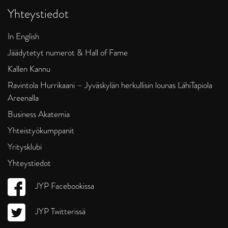
Yhteystiedot
In English
Jäädytetyt numerot & Hall of Fame
Kallen Kannu
Ravintola Hurrikaani – Jyväskylän herkullisin lounas LähiTapiola
Areenalla
Business Akatemia
Yhteistyökumppanit
Yritysklubi
Yhteystiedot
JYP Facebookissa
JYP Twitterissä