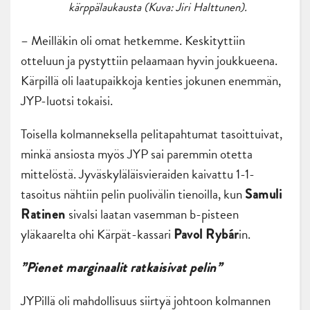
kärppälaukausta (Kuva: Jiri Halttunen).
– Meilläkin oli omat hetkemme. Keskityttiin
otteluun ja pystyttiin pelaamaan hyvin joukkueena.
Kärpillä oli laatupaikkoja kenties jokunen enemmän,
JYP-luotsi tokaisi.
Toisella kolmanneksella pelitapahtumat tasoittuivat,
minkä ansiosta myös JYP sai paremmin otetta
mittelöstä. Jyväskyläläisvieraiden kaivattu 1-1-
tasoitus nähtiin pelin puolivälin tienoilla, kun
Samuli
sivalsi laatan vasemman b-pisteen
Ratinen
yläkaarelta ohi Kärpät-kassari
in.
Pavol Rybár
”Pienet marginaalit ratkaisivat pelin”
JYPillä oli mahdollisuus siirtyä johtoon kolmannen