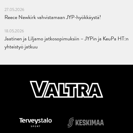
27.05.2026
Reece Newkirk vahvistamaan JYP-hyökkäystä!
18.05.2026
Jaatinen ja Liljamo jatkosopimuksiin – JYPin ja KeuPa HT:n
yhteistyö jatkuu