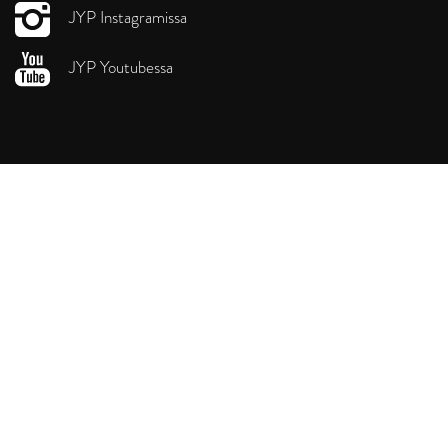
JYP Instagramissa
JYP Youtubessa