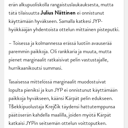
erän alkupuoliskolla rangaistuslaukauksesta, mutta
tätä tilaisuutta
ei onnistunut
Julius Nättinen
käyttämään hyväkseen. Samalla katkesi JYP-
hyökkääjän yhdentoista ottelun mittainen pisteputki.
– Toisessa ja kolmannessa erässä luotiin avauserää
paremmin paikkoja. Oli rankkaria ja muuta, mutta
pienet marginaalit ratkaisivat pelin vastustajalle,
hurrikaanikoutsi summasi.
Tasaisessa mittelössä marginaalit muodostuivat
lopulta pieniksi ja kun JYP ei onnistunut käyttämään
paikkoja hyväkseen, käänsi Kärpät pelin edukseen.
Tšekkipuolustaja Krejčík täydensi hattutemppunsa
päätöserän kahdella maalilla, joiden myötä Kärpät
katkaisi JYPin seitsemän ottelun voittoputken.