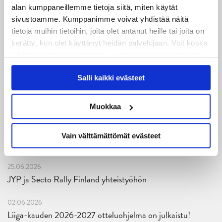
JYPin kapteenisto Liiga-kauteen 2026–2027 on nimetty
alan kumppaneillemme tietoja siitä, miten käytät
sivustoamme. Kumppanimme voivat yhdistää näitä
tietoja muihin tietoihin, joita olet antanut heille tai joita on
04.08.2026
Joukkueen yhteisharjoitukset ovat alkaneet – ensimmäinen
kerätty, kun olet käyttänyt heidän palvelujaan. Voit koska
tahansa kumota tai muuttaa suostumustasi evästeiden
mittari luvassa jo heti viikonloppuna Tampere Cupissa!
käytöstä
Evästeet-sivultamme
.
Salli kaikki evästeet
29.07.2026
JYPin harjoitusottelut tulevalle 2026-2027 kaudelle on
julkaistu!
Muokkaa
27.07.2026
Vain välttämättömät evästeet
Ruotsalaishyökkääjä Arvid Costmar JYPiin
25.06.2026
JYP ja Secto Rally Finland yhteistyöhön
02.06.2026
Liiga-kauden 2026-2027 otteluohjelma on julkaistu!