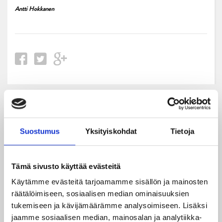
Antti Hokkanen
Uusimmat
Suostumus
Yksityiskohdat
Tietoja
08.08.2026
Turnausraportti: JYP juhlii seurahistorian ensimmäistä
Tampere Cupin voittoa!
Tämä sivusto käyttää evästeitä
Käytämme evästeitä tarjoamamme sisällön ja mainosten
06.08.2026
JYPin kausi käyntiin Tampere Cupista!
räätälöimiseen, sosiaalisen median ominaisuuksien
tukemiseen ja kävijämäärämme analysoimiseen. Lisäksi
jaamme sosiaalisen median, mainosalan ja analytiikka-
05.08.2026